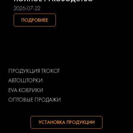
Smart
Ssangyong
2026-07-22
Subaru
Suzuki
ПОДРОБНЕЕ
Toyota
Uaz
Volkswagen
Volvo
Ваз
Газ
ПРОДУКЦИЯ TROKOT
АВТОШТОРКИ
Маз
Тагаз
EVA КОВРИКИ
ОПТОВЫЕ ПРОДАЖИ
УСТАНОВКА ПРОДУКЦИИ