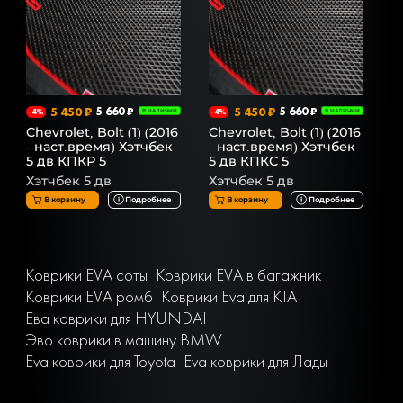
5 450 ₽
5 660 ₽
5 450 ₽
5 660 ₽
-4%
В НАЛИЧИИ
-4%
В НАЛИЧИИ
Chevrolet, Bolt (1) (2016
Chevrolet, Bolt (1) (2016
- наст.время) Хэтчбек
- наст.время) Хэтчбек
5 дв КПКР 5
5 дв КПКС 5
Хэтчбек 5 дв
Хэтчбек 5 дв
В корзину
Подробнее
В корзину
Подробнее
Коврики EVA соты
Коврики EVA в багажник
Коврики EVA ромб
Коврики Eva для KIA
Ева коврики для HYUNDAI
Эво коврики в машину BMW
Eva коврики для Toyota
Eva коврики для Лады