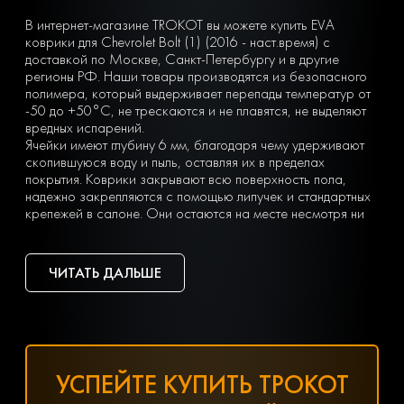
В интернет-магазине TROKOT вы можете купить EVA
коврики для Chevrolet Bolt (1) (2016 - наст.время) с
доставкой по Москве, Санкт-Петербургу и в другие
регионы РФ. Наши товары производятся из безопасного
полимера, который выдерживает перепады температур от
-50 до +50°С, не трескаются и не плавятся, не выделяют
вредных испарений.
Ячейки имеют глубину 6 мм, благодаря чему удерживают
скопившуюся воду и пыль, оставляя их в пределах
покрытия. Коврики закрывают всю поверхность пола,
надежно закрепляются с помощью липучек и стандартных
крепежей в салоне. Они остаются на месте несмотря ни
на что. Вы можете легко почистить коврик, просто вынув
его из машины и встряхнув. При сильных загрязнениях
достаточно «отбить» его струей воды на автомойке или из
ЧИТАТЬ ДАЛЬШЕ
дворового шланга.
Тип ячеек вы выбираете сами с учетом ваших личных
предпочтений — в виде ромбов или сот. Множество
оттенков позволяет подобрать идеальный вариант
коврика под салон с любым дизайном.
Чтобы заказать недорогие ЕВА коврики для Chevrolet Bolt
УСПЕЙТЕ КУПИТЬ ТРОКОТ
(1) (2016 - наст.время), оформите заявку, заполнив
онлайн-форму на нашем сайте.