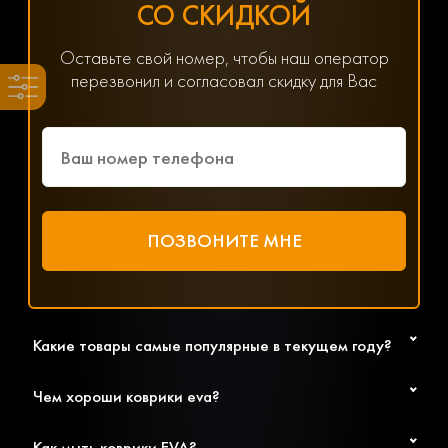
СО СКИДКОЙ
Хотите получить помощь в подборе товаров? Наш
специалист всегда на связи! Позвоните по телефону
8(800) 600-89-40, 8(495) 445-55-08 или напишите в
Оставьте свой номер, чтобы наш оператор
мессенджер WhatsApp, Viber или Telegram. Менеджер
перезвонил и согласовал скидку для Вас
решит любой возникший вопрос, связанный с
параметрами, ценой и доставкой.
Какие товары самые популярные в текущем году?
Чем хороши коврики eva?
Как мыть коврики EVA?