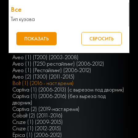
Тип кузова
Aveo (1) (T200) (2003-2008)
Aveo (1) (T250 рестайлинг) (2006-2012)
Aveo (1) (Рестайлинг) (2006-2012)
Aveo (2) (T300) (2011-2015)
Bolt (1) (2016 - наст.время)
Captiva (1) (2006-2013) (с вырезом под дворник)
Captiva (1) (2006-2016) (без выреза под
дворник)
Captiva (2) (2019-наст.время)
Cobalt (2) (2011-2016)
Cruze (1) (2009-2015)
Cruze (1) (2012-2015)
Epica (1) (2006-2012)