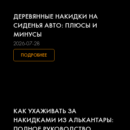
Land rover
Lexus
ДЕРЕВЯННЫЕ НАКИДКИ НА
Lifan
Mazda
СИДЕНЬЯ АВТО: ПЛЮСЫ И
МИНУСЫ
Mercedes-benz
Mini
2026-07-28
Mitsubishi
Nissan
ПОДРОБНЕЕ
Opel
Peugeot
Pontiac
Porsche
Ravon
Renault
КАК УХАЖИВАТЬ ЗА
Seat
Skoda
НАКИДКАМИ ИЗ АЛЬКАНТАРЫ:
ПОЛНОЕ РУКОВОДСТВО