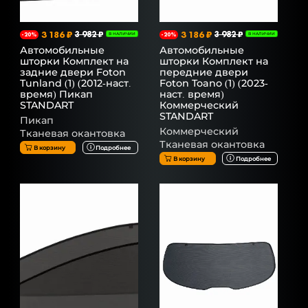
3 186 ₽
3 982 ₽
3 186 ₽
3 982 ₽
-20%
В НАЛИЧИИ
-20%
В НАЛИЧИИ
Автомобильные
Автомобильные
шторки Комплект на
шторки Комплект на
задние двери Foton
передние двери
Tunland (1) (2012-наст.
Foton Toano (1) (2023-
время) Пикап
наст. время)
STANDART
Коммерческий
STANDART
Пикап
Коммерческий
Тканевая окантовка
Тканевая окантовка
В корзину
Подробнее
В корзину
Подробнее