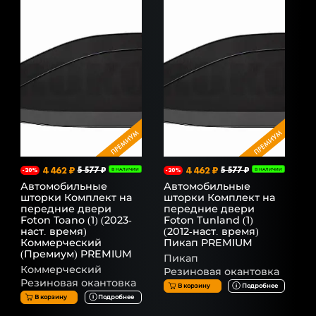
4 462 ₽
5 577 ₽
4 462 ₽
5 577 ₽
-20%
В НАЛИЧИИ
-20%
В НАЛИЧИИ
Автомобильные
Автомобильные
шторки Комплект на
шторки Комплект на
передние двери
передние двери
Foton Toano (1) (2023-
Foton Tunland (1)
наст. время)
(2012-наст. время)
Коммерческий
Пикап PREMIUM
(Премиум) PREMIUM
Пикап
Коммерческий
Резиновая окантовка
Резиновая окантовка
В корзину
Подробнее
В корзину
Подробнее