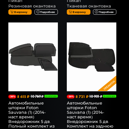
Пикап
Пикап
Резиновая окантовка
Тканевая окантовка
В корзину
Подробнее
В корзину
Подробнее
8 615 ₽
10 769 ₽
8 721 ₽
10 901 ₽
-20%
В НАЛИЧИИ
-20%
В НАЛИЧИИ
Автомобильные
Автомобильные
шторки Foton
шторки Foton
Sauvana (1) (2014-
Sauvana (1) (2014-
наст.время)
наст.время)
Внедорожник 5 дв.
Внедорожник 5 дв.
Полный комплект из
Комплект на заднюю