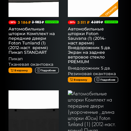
3 186 ₽
3 982 ₽
3 511 ₽
4 389 ₽
-20%
В НАЛИЧИИ
-20%
В НАЛИЧИИ
Автомобильные
Автомобильные
шторки Комплект на
шторки Foton
передние двери
Sauvana (1) (2014-
Foton Tunland (1)
наст.время)
(2012-наст. время)
Внедорожник 5 дв.
Пикап STANDART
Экран на заднее
ветровое стекло
Пикап
PREMIUM
Тканевая окантовка
Внедорожник 5 дв.
В корзину
Подробнее
Резиновая окантовка
В корзину
Подробнее