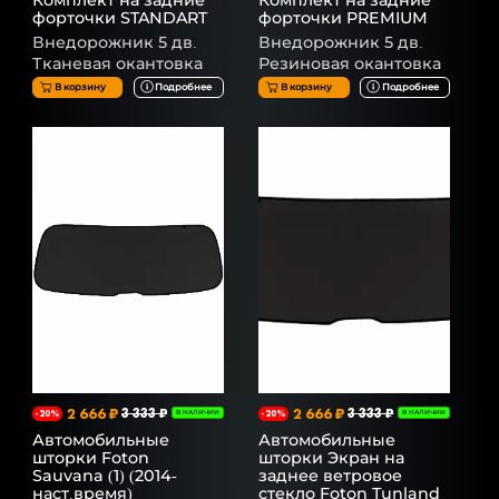
Комплект на задние
Комплект на задние
форточки STANDART
форточки PREMIUM
Внедорожник 5 дв.
Внедорожник 5 дв.
Тканевая окантовка
Резиновая окантовка
В корзину
Подробнее
В корзину
Подробнее
2 666 ₽
3 333 ₽
2 666 ₽
3 333 ₽
-20%
В НАЛИЧИИ
-20%
В НАЛИЧИИ
Автомобильные
Автомобильные
шторки Foton
шторки Экран на
Sauvana (1) (2014-
заднее ветровое
наст.время)
стекло Foton Tunland