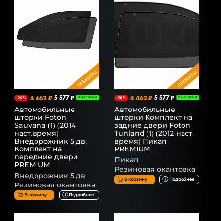
4 462 ₽
5 577 ₽
4 462 ₽
5 577 ₽
-20%
В НАЛИЧИИ
-20%
В НАЛИЧИИ
Автомобильные
Автомобильные
шторки Foton
шторки Комплект на
Sauvana (1) (2014-
задние двери Foton
наст.время)
Tunland (1) (2012-наст.
Внедорожник 5 дв.
время) Пикап
Комплект на
PREMIUM
передние двери
Пикап
PREMIUM
Резиновая окантовка
Внедорожник 5 дв.
В корзину
Подробнее
Резиновая окантовка
В корзину
Подробнее