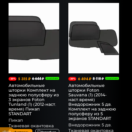
5 315 ₽
6 644 ₽
6 494 ₽
8 118 ₽
-20%
В НАЛИЧИИ
-20%
В НАЛИЧИИ
Автомобильные
Автомобильные
шторки Комплект на
шторки Foton
заднюю полусферу из
Sauvana (1) (2014-
3 экранов Foton
наст.время)
Tunland (1) (2012-наст.
Внедорожник 5 дв.
время) Пикап
Комплект на заднюю
STANDART
полусферу из 5
экранов STANDART
Пикап
Внедорожник 5 дв.
Тканевая окантовка
Тканевая окантовка
В корзину
Подробнее