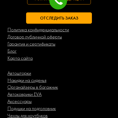
Porsche
Ravon
ОТСЛЕДИТЬ ЗАКАЗ
Renault
Rolls-royce
Политика конфиденциальности
Rover
Saab
Договор публичной оферты
Гарантия и сертификаты
Scania
Seat
Блог
Карта сайта
Skoda
Smart
Автошторки
Ssangyong
Subaru
Накидки на сиденья
Органайзеры в багажник
Suzuki
Toyota
Автоковрики EVA
Аксессуары
Uaz
Volkswagen
Подушки на подголовник
Чехлы для ноутбуков