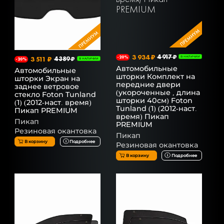
3 934 ₽
4 917 ₽
-20%
В НАЛИЧИИ
3 511 ₽
4 389 ₽
-20%
В НАЛИЧИИ
Автомобильные
Автомобильные
шторки Комплект на
шторки Экран на
передние двери
заднее ветровое
(укороченные , длина
стекло Foton Tunland
шторки 40см) Foton
(1) (2012-наст. время)
Tunland (1) (2012-наст.
Пикап PREMIUM
время) Пикап
Пикап
PREMIUM
Резиновая окантовка
Пикап
В корзину
Подробнее
Резиновая окантовка
В корзину
Подробнее