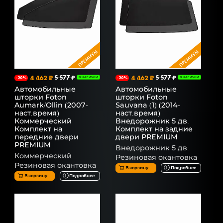
4 462 ₽
5 577 ₽
4 462 ₽
5 577 ₽
-20%
В НАЛИЧИИ
-20%
В НАЛИЧИИ
Автомобильные
Автомобильные
шторки Foton
шторки Foton
Aumark/Ollin (2007-
Sauvana (1) (2014-
наст.время)
наст.время)
Коммерческий
Внедорожник 5 дв.
Комплект на
Комплект на задние
передние двери
двери PREMIUM
PREMIUM
Внедорожник 5 дв.
Коммерческий
Резиновая окантовка
Резиновая окантовка
В корзину
Подробнее
В корзину
Подробнее