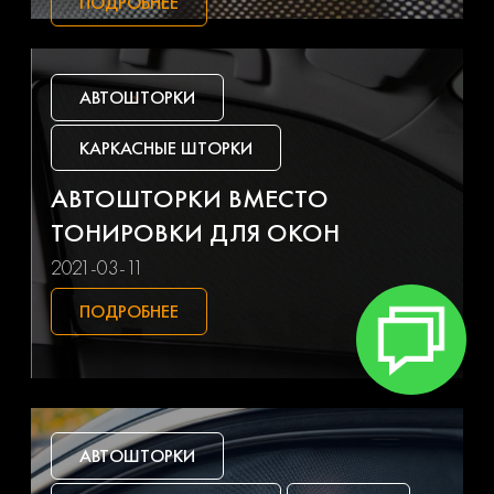
ПОДРОБНЕЕ
Gac
Geely
Genesis
Gmc
АВТОШТОРКИ
Great wall
Haval
КАРКАСНЫЕ ШТОРКИ
Hino
Honda
АВТОШТОРКИ ВМЕСТО
ТОНИРОВКИ ДЛЯ ОКОН
Hummer
Hyundai
2021-03-11
Ifa
Infiniti
ПОДРОБНЕЕ
Isuzu
Iveco
Jac
Jaguar
АВТОШТОРКИ
Jeep
Kia