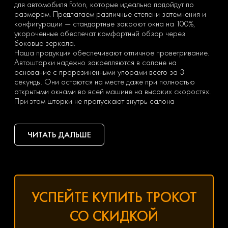
для автомобиля Foton, которые идеально подойдут по
размерам. Предлагаем различные степени затемнения и
конфигурации — стандартные закроют окна на 100%,
укороченные обеспечат комфортный обзор через
боковые зеркала.
Наша продукция обеспечивают отличное проветривание.
Автошторки надежно закрепляются в салоне на
основание с прорезиненными упорами всего за 3
секунды. Они остаются на месте даже при полностью
открытыми окнами во всей машине на высоких скоростях.
При этом шторки не пропускают внутрь салона
насекомых, пыль, солнечные лучи. Кроме того, вы сможете
избежать любопытных взглядов окружающих — это один из
самых популярных запросов при выборе каркасных штор.
ЧИТАТЬ ДАЛЬШЕ
Оформить заказ можно на изделия на отдельные окна,
если вам требуется защита от солнца только для передней
или только задней части салона. Мы рекомендуем купить
полный комплект автошторок Foton. Он обойдется
недорого, и вы сможете самостоятельно устанавливать и
демонтировать каркасную защиту, когда это потребуется,
УСПЕЙТЕ КУПИТЬ ТРОКОТ
и не придется докупать элементы отдельно.
Чтобы купить автомобильные шторки Foton, оставьте
СО СКИДКОЙ
заявку одним из следующих способов: