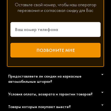
позвоните по номеру 8(800) 600-89-40 или
Оставьте свой номер, чтобы наш оператор
8(495) 445-55-08;
перезвонил и согласовал скидку для Вас
напишите менеджеру в WhatsApp, Viber или
Telegram, нажав на соответствующую иконку
на сайте;
заполните форму обратной связи.
Менеджер ответит на все волнующие вас вопросы,
сориентирует вас по цене и срокам доставки шторок на
авто Foton по Москве, Санкт-Петербургу и в другие
города РФ. Желаем приятных покупок!
Предоставляете ли скидки на каркасные
автомобильные шторки?
Условия оплаты, возврата и гарантии товаров?
Товары которые покупают вместе?