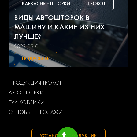
КАРКАСНЫЕ ШТОРКИ
ТРОКОТ
Lada
Land rover
ВИДЫ АВТОШТОРОК В
МАШИНУ И КАКИЕ ИЗ НИХ
Lexus
Lifan
ЛУЧШЕ?
Lincoln
Luxgen
2022-03-01
ПОДРОБНЕЕ
Man
Mazda
Mercedes-benz
Mg
ПРОДУКЦИЯ TROKOT
АВТОШТОРКИ
Mini
Mitsubishi
EVA КОВРИКИ
Nissan
Opel
ОПТОВЫЕ ПРОДАЖИ
Peugeot
Pontiac
УСТАНОВКА ПРОДУКЦИИ