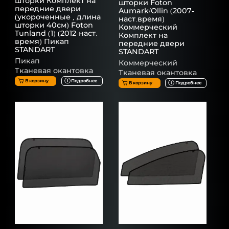
шторки Комплект на
шторки Foton
передние двери
Aumark/Ollin (2007-
(укороченные , длина
наст.время)
шторки 40см) Foton
Коммерческий
Tunland (1) (2012-наст.
Комплект на
время) Пикап
передние двери
STANDART
STANDART
Пикап
Коммерческий
Тканевая окантовка
Тканевая окантовка
В корзину
Подробнее
В корзину
Подробнее