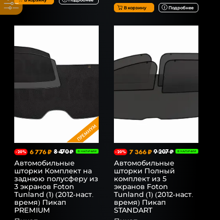
В корзину
Подробнее
6 776 ₽
8 470 ₽
7 366 ₽
9 207 ₽
-20%
В НАЛИЧИИ
-20%
В НАЛИЧИИ
Автомобильные
Автомобильные
шторки Комплект на
шторки Полный
заднюю полусферу из
комплект из 5
3 экранов Foton
экранов Foton
Tunland (1) (2012-наст.
Tunland (1) (2012-наст.
время) Пикап
время) Пикап
PREMIUM
STANDART