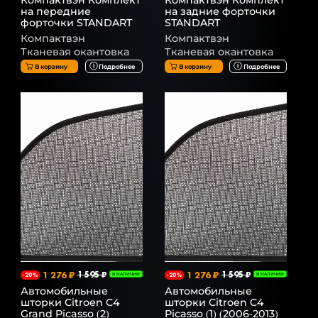
Компактвэн Комплект
Компактвэн Комплект
на передние
на задние форточки
форточки STANDART
STANDART
Компактвэн
Компактвэн
Тканевая окантовка
Тканевая окантовка
В корзину
Подробнее
В корзину
Подробнее
1 276 ₽
1 595 ₽
1 276 ₽
1 595 ₽
-20%
В НАЛИЧИИ
-20%
В НАЛИЧИИ
Автомобильные
Автомобильные
шторки Citroen C4
шторки Citroen C4
Grand Picasso (2)
Picasso (1) (2006-2013)