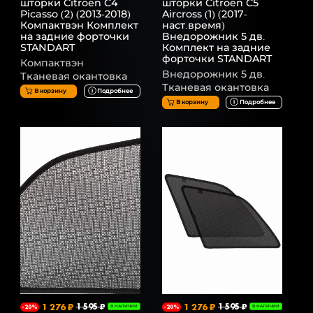
шторки Citroen C4
шторки Citroen C5
Picasso (2) (2013-2018)
Aircross (1) (2017-
Компактвэн Комплект
наст.время)
на задние форточки
Внедорожник 5 дв.
STANDART
Комплект на задние
форточки STANDART
Компактвэн
Внедорожник 5 дв.
Тканевая окантовка
Тканевая окантовка
В корзину
Подробнее
В корзину
Подробнее
1 276 ₽
1 595 ₽
1 276 ₽
1 595 ₽
-20%
В НАЛИЧИИ
-20%
В НАЛИЧИИ