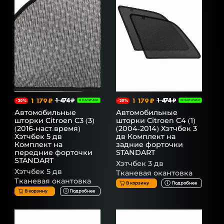
1 179 ₽
1 474 ₽
1 179 ₽
1 474 ₽
-20%
В НАЛИЧИИ
-20%
В НАЛИЧИИ
Автомобильные
Автомобильные
шторки Citroen C3 (3)
шторки Citroen C4 (1)
(2016-наст.время)
(2004-2014) Хэтчбек 3
Хэтчбек 5 дв
дв Комплект на
Комплект на
задние форточки
передние форточки
STANDART
STANDART
Хэтчбек 3 дв
Хэтчбек 5 дв
Тканевая окантовка
Тканевая окантовка
В корзину
Подробнее
В корзину
Подробнее