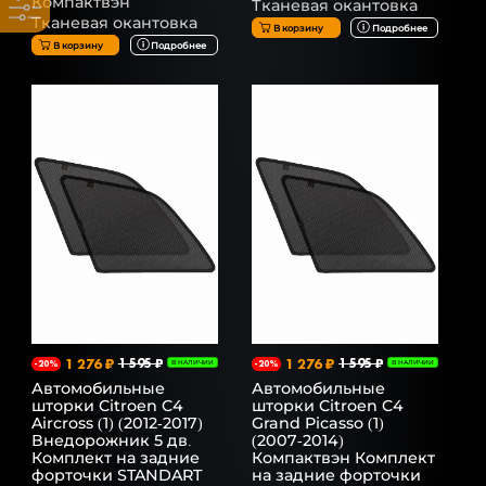
Компактвэн
Тканевая окантовка
Тканевая окантовка
В корзину
Подробнее
В корзину
Подробнее
1 276 ₽
1 595 ₽
1 276 ₽
1 595 ₽
-20%
В НАЛИЧИИ
-20%
В НАЛИЧИИ
Автомобильные
Автомобильные
шторки Citroen C4
шторки Citroen C4
Aircross (1) (2012-2017)
Grand Picasso (1)
Внедорожник 5 дв.
(2007-2014)
Комплект на задние
Компактвэн Комплект
форточки STANDART
на задние форточки