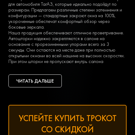
для автомобиля ТагАЗ, которые идеально подойдут по
размерам. Предлагаем различные степени затемнения и
конфигурации — стандартные закроют окна на 100%,
укороченные обеспечат комфортный обзор через
боковые зеркала.
Наша продукция обеспечивают отличное проветривание.
Автошторки надежно закрепляются в салоне на
основание с прорезиненными упорами всего за 3
секунды. Они остаются на месте даже при полностью
открытыми окнами во всей машине на высоких скоростях.
При этом шторки не пропускают внутрь салона
насекомых, пыль, солнечные лучи. Кроме того, вы сможете
избежать любопытных взглядов окружающих — это один из
самых популярных запросов при выборе каркасных штор.
ЧИТАТЬ ДАЛЬШЕ
Оформить заказ можно на изделия на отдельные окна,
если вам требуется защита от солнца только для передней
или только задней части салона. Мы рекомендуем купить
полный комплект автошторок ТагАЗ. Он обойдется
недорого, и вы сможете самостоятельно устанавливать и
демонтировать каркасную защиту, когда это потребуется,
УСПЕЙТЕ КУПИТЬ ТРОКОТ
и не придется докупать элементы отдельно.
Чтобы купить автомобильные шторки ТагАЗ, оставьте
СО СКИДКОЙ
заявку одним из следующих способов: