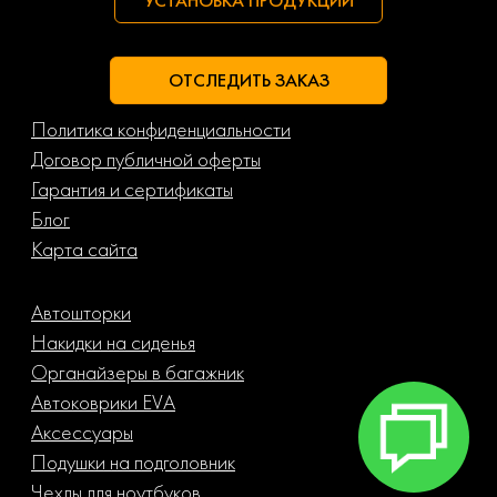
УСТАНОВКА ПРОДУКЦИИ
Porsche
Ravon
ОТСЛЕДИТЬ ЗАКАЗ
Renault
Rolls-royce
Политика конфиденциальности
Rover
Saab
Договор публичной оферты
Гарантия и сертификаты
Scania
Seat
Блог
Карта сайта
Skoda
Smart
Автошторки
Ssangyong
Subaru
Накидки на сиденья
Органайзеры в багажник
Suzuki
Toyota
Автоковрики EVA
Аксессуары
Uaz
Volkswagen
Подушки на подголовник
Чехлы для ноутбуков