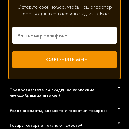
позвоните по номеру 8(800) 600-89-40 или
Оставьте свой номер, чтобы наш оператор
8(495) 445-55-08;
перезвонил и согласовал скидку для Вас
напишите менеджеру в WhatsApp, Viber или
Telegram, нажав на соответствующую иконку
на сайте;
заполните форму обратной связи.
Менеджер ответит на все волнующие вас вопросы,
сориентирует вас по цене и срокам доставки шторок на
авто ТагАЗ по Москве, Санкт-Петербургу и в другие
города РФ. Желаем приятных покупок!
Предоставляете ли скидки на каркасные
автомобильные шторки?
Условия оплаты, возврата и гарантии товаров?
Товары которые покупают вместе?