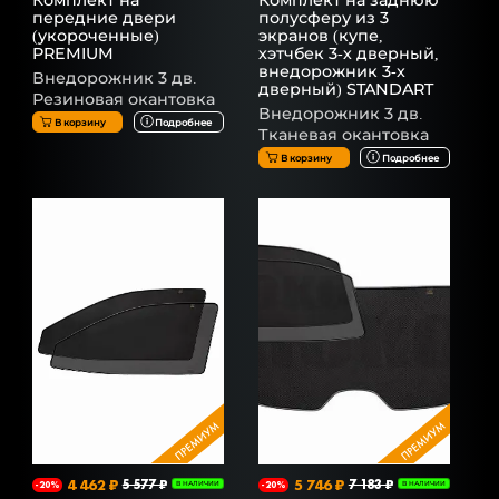
передние двери
полусферу из 3
(укороченные)
экранов (купе,
PREMIUM
хэтчбек 3-х дверный,
внедорожник 3-х
Внедорожник 3 дв.
дверный) STANDART
Резиновая окантовка
Внедорожник 3 дв.
В корзину
Подробнее
Тканевая окантовка
В корзину
Подробнее
4 462 ₽
5 577 ₽
5 746 ₽
7 183 ₽
-20%
В НАЛИЧИИ
-20%
В НАЛИЧИИ