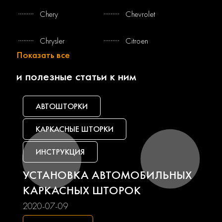
Chery
Chevrolet
Chrysler
Citroen
Показать все
Dacia
Daewoo
и полезные статьи к ним
Daf
Daihatsu
АВТОШТОРКИ
Datsun
Dodge
КАРКАСНЫЕ ШТОРКИ
Dongfeng
Faw
ИНСТРУКЦИЯ
УСТАНОВКА АВТОМОБИЛЬНЫХ
Fiat
Ford
КАРКАСНЫХ ШТОРОК
Foton
Freightliner
2020-07-09