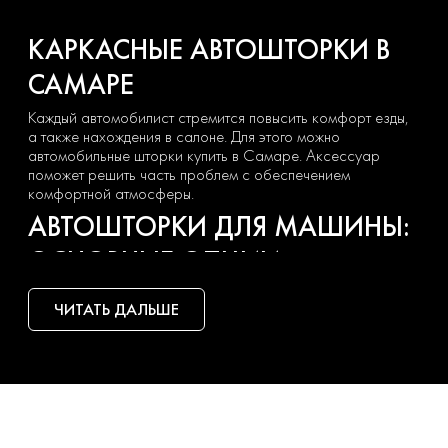
КАРКАСНЫЕ АВТОШТОРКИ В
САМАРЕ
Каждый автомобилист стремится повысить комфорт езды,
а также нахождения в салоне. Для этого можно
автомобильные шторки купить в Самаре. Аксессуар
поможет решить часть проблем с обеспечением
комфортной атмосферы.
АВТОШТОРКИ ДЛЯ МАШИНЫ:
ОСНОВНЫЕ ОПЦИИ
Автошторки каркасные позволяют решить такие задачи:
ЧИТАТЬ ДАЛЬШЕ
защитить от неблагоприятных внешних
факторов в жаркий период;
обеспечить тонирование стекол.
Это шикарное альтернативное решение тонировке, ведь
шторка на автомобильное стекло является съемным
элементом. Ее можно легко демонтировать при
УСТАНОВКА ПРОДУКЦИИ
необходимости. Например. Пользоваться только в жаркие