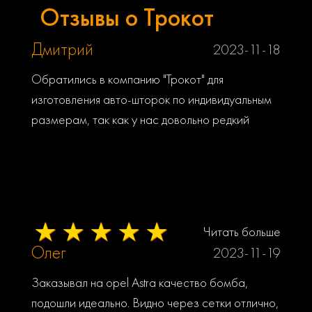
Отзывы о Трокот
Дмитрий
2023-11-18
Обратились в компанию "Трокот" для
изготовления авто-шторок по индивидуальным
размерам, так как у нас довольно редкий
автомобиль ( Toyota Land Cruiser 78).
Представитель компании сделал замеры
каждого окна и в скором времени наш заказ
был готов! Шторки подошли по габаритам
идеально. Мы любим автопутешествия на
Читать больше
дальние расстояния и в труднодоступные
Олег
2023-11-19
места, по лесам и болотам, по дну горных
речек. Поэтому, нам было важно чтобы данный
Заказывал на opel Astra качество бомба,
продукт соответствовал нашим ожиданиям. И
подошли идеально. Видно через сетки отлично,