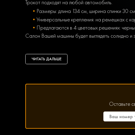
Трокот подходят на любой автомобиль.
Размеры: длина 134 см, ширина спинки 30 см
Универсальные крепления: на ремешках с к
Предлагаются в 4 цветовых решениях: черны
Салон Вашей машины будет выглядеть солидно и 
НАКИДКИ НА СИДЕНЬЯ ИЗ МЕХА: ОСНОВНЫ
Изделия предназначены не только для повышения
ЧИТАТЬ ДАЛЬШЕ
Защита — меховые накидки на автомобиль пр
жевательная резинка можно будет устранит
(особенно кожаного) или обивки на нем.
Санитария — меховая накидка на сиденье с
размножению патогенной микрофлоры.
Усовершенствование дизайна в салоне.
Оставьте с
Польза для здоровья — меховые чехлы на а
материалов, чтобы не потела спина в летни
Утепление — в зимний период даже в непрог
автокресла.