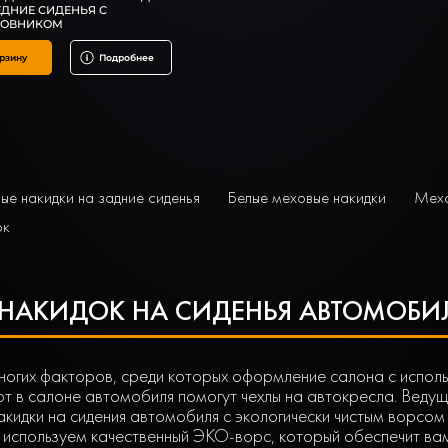
ЕДНИЕ СИДЕНЬЯ С
ЛОВНИКОМ
рзину
Подробнее
е накидки на задние сиденья
Белые меховые накидки
Мехо
ок
 НАКИДОК НА СИДЕНЬЯ АВТОМОБИ
огих факторов, среди которых оформление салона с использ
рт в салоне автомобиля помогут чехлы на автокресла. Ведущ
кидки на сидения автомобиля с экологически чистым ворсом 
ы используем качественный ЭКО-ворс, который обеспечит ва