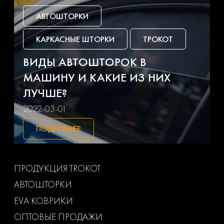
Jac
Jaguar
АВТОШТОРКИ
Jeep
Kia
КАРКАСНЫЕ ШТОРКИ
ТРОКОТ
Lada
Land rover
ВИДЫ АВТОШТОРОК В
МАШИНУ И КАКИЕ ИЗ НИХ
Lexus
Lifan
ЛУЧШЕ?
Lincoln
Luxgen
2022-03-01
ПОДРОБНЕЕ
Man
Mazda
Mercedes-benz
Mg
ПРОДУКЦИЯ TROKOT
АВТОШТОРКИ
Mini
Mitsubishi
EVA КОВРИКИ
Nissan
Opel
ОПТОВЫЕ ПРОДАЖИ