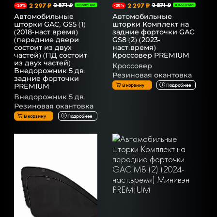
2 297 ₽
2 871 ₽
2 297 ₽
2 871 ₽
-20%
В НАЛИЧИИ
-20%
В НАЛИЧИИ
Автомобильные
Автомобильные
шторки GAC, GS5 (1)
шторки Комплект на
(2018-наст.время)
задние форточки GAC
(передние двери
GS8 (2) (2023-
состоит из двух
наст.время)
частей) (ПД состоит
Кроссовер PREMIUM
из двух частей)
Кроссовер
Внедорожник 5 дв.
Резиновая окантовка
задние форточки
PREMIUM
В корзину
Подробнее
Внедорожник 5 дв.
Резиновая окантовка
В корзину
Подробнее