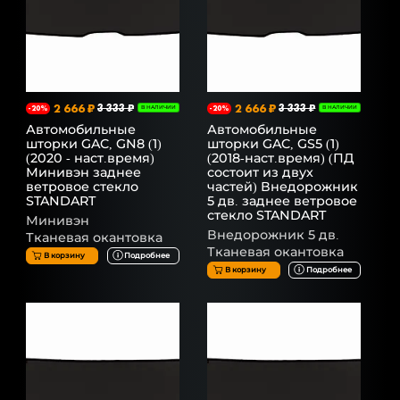
2 666 ₽
3 333 ₽
2 666 ₽
3 333 ₽
-20%
В НАЛИЧИИ
-20%
В НАЛИЧИИ
Автомобильные
Автомобильные
шторки GAC, GN8 (1)
шторки GAC, GS5 (1)
(2020 - наст.время)
(2018-наст.время) (ПД
Минивэн заднее
состоит из двух
ветровое стекло
частей) Внедорожник
STANDART
5 дв. заднее ветровое
стекло STANDART
Минивэн
Внедорожник 5 дв.
Тканевая окантовка
Тканевая окантовка
В корзину
Подробнее
В корзину
Подробнее