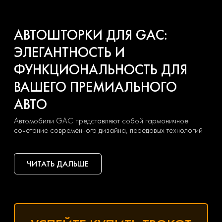
АВТОШТОРКИ ДЛЯ GAC:
ЭЛЕГАНТНОСТЬ И
ФУНКЦИОНАЛЬНОСТЬ ДЛЯ
ВАШЕГО ПРЕМИАЛЬНОГО
АВТО
Автомобили GAC представляют собой гармоничное
сочетание современного дизайна, передовых технологий
и безупречного комфорта. Чтобы подчеркнуть статус
вашего авто и создать идеальные условия для каждой
поездки, профессиональные автошторки станут стильным
ЧИТАТЬ ДАЛЬШЕ
и практичным аксессуаром. Разработанные с учетом
точных параметров остекления моделей GAC, они
органично дополняют интерьер, сохраняя его заводскую
эстетику.
ПОЧЕМУ АВТОШТОРКИ