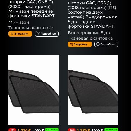
шторки GAC, GN8 (1)
шторки GAC, GS5 (1)
(2020 - наст.время)
(2018-наст.время) (ПД
Минивэн передние
состоит из двух
форточки STANDART
частей) Внедорожник
5 дв. задние
Минивэн
форточки STANDART
Тканевая окантовка
Внедорожник 5 дв.
В корзину
Подробнее
Тканевая окантовка
В корзину
Подробнее
1 276 ₽
1 595 ₽
1 276 ₽
1 595 ₽
-20%
В НАЛИЧИИ
-20%
В НАЛИЧИИ