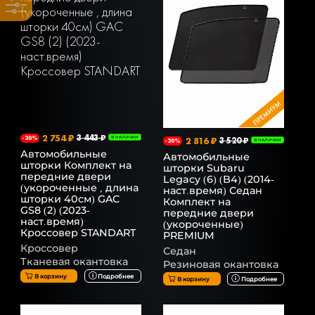
2 754 ₽
3 443 ₽
-20%
В НАЛИЧИИ
2 816 ₽
3 520 ₽
-20%
В НАЛИЧИИ
Автомобильные
Автомобильные
шторки Комплект на
шторки Subaru
передние двери
Legacy (6) (B4) (2014-
(укороченные , длина
наст.время) Седан
шторки 40см) GAC
Комплект на
GS8 (2) (2023-
передние двери
наст.время)
(укороченные)
Кроссовер STANDART
PREMIUM
Кроссовер
Седан
Тканевая окантовка
Резиновая окантовка
В корзину
Подробнее
В корзину
Подробнее