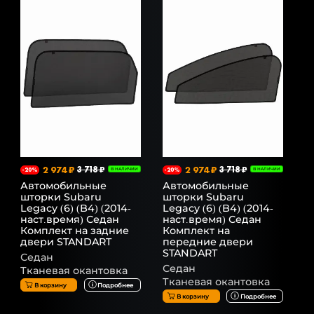
2 974 ₽
3 718 ₽
2 974 ₽
3 718 ₽
-20%
В НАЛИЧИИ
-20%
В НАЛИЧИИ
Автомобильные
Автомобильные
шторки Subaru
шторки Subaru
Legacy (6) (B4) (2014-
Legacy (6) (B4) (2014-
наст.время) Седан
наст.время) Седан
Комплект на задние
Комплект на
двери STANDART
передние двери
STANDART
Седан
Седан
Тканевая окантовка
Тканевая окантовка
В корзину
Подробнее
В корзину
Подробнее