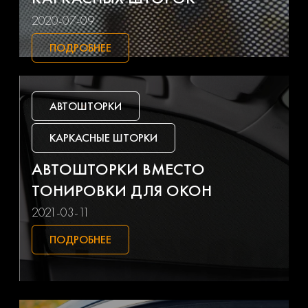
Foton
Freightliner
2020-07-09
ПОДРОБНЕЕ
Gac
Geely
Genesis
Gmc
АВТОШТОРКИ
Great wall
Haval
КАРКАСНЫЕ ШТОРКИ
Hino
Honda
АВТОШТОРКИ ВМЕСТО
ТОНИРОВКИ ДЛЯ ОКОН
Hummer
Hyundai
2021-03-11
Ifa
Infiniti
ПОДРОБНЕЕ
Isuzu
Iveco