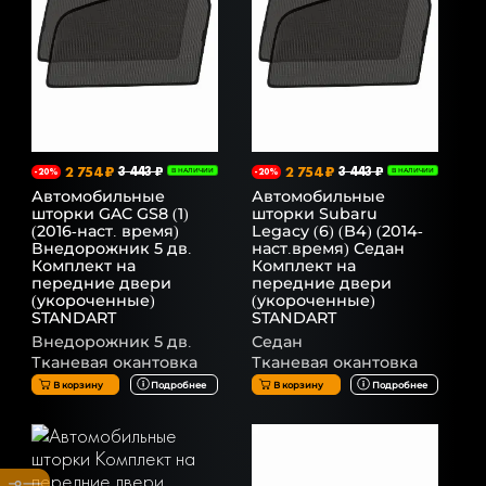
2 754 ₽
3 443 ₽
2 754 ₽
3 443 ₽
-20%
В НАЛИЧИИ
-20%
В НАЛИЧИИ
Автомобильные
Автомобильные
шторки GAC GS8 (1)
шторки Subaru
(2016-наст. время)
Legacy (6) (B4) (2014-
Внедорожник 5 дв.
наст.время) Седан
Комплект на
Комплект на
передние двери
передние двери
(укороченные)
(укороченные)
STANDART
STANDART
Внедорожник 5 дв.
Седан
Тканевая окантовка
Тканевая окантовка
В корзину
Подробнее
В корзину
Подробнее