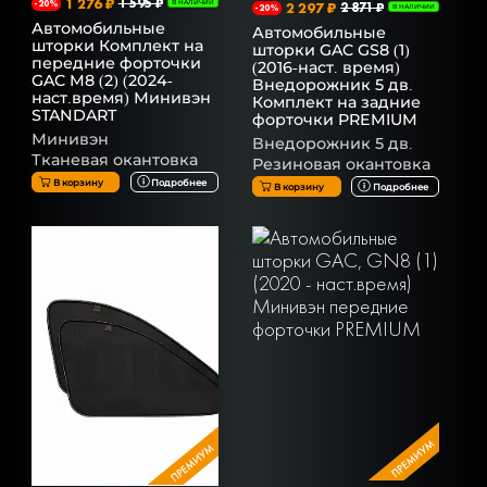
1 276 ₽
1 595 ₽
-20%
В НАЛИЧИИ
2 297 ₽
2 871 ₽
-20%
В НАЛИЧИИ
Автомобильные
Автомобильные
шторки Комплект на
шторки GAC GS8 (1)
передние форточки
(2016-наст. время)
GAC M8 (2) (2024-
Внедорожник 5 дв.
наст.время) Минивэн
Комплект на задние
STANDART
форточки PREMIUM
Минивэн
Внедорожник 5 дв.
Тканевая окантовка
Резиновая окантовка
В корзину
Подробнее
В корзину
Подробнее