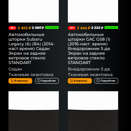
2 455 ₽
3 069 ₽
2 666 ₽
3 333 ₽
-20%
В НАЛИЧИИ
-20%
В НАЛИЧИИ
Автомобильные
Автомобильные
шторки Subaru
шторки GAC GS8 (1)
Legacy (6) (B4) (2014-
(2016-наст. время)
наст.время) Седан
Внедорожник 5 дв.
Экран на заднее
Экран на заднее
ветровое стекло
ветровое стекло
STANDART
STANDART
Седан
Внедорожник 5 дв.
Тканевая окантовка
Тканевая окантовка
В корзину
Подробнее
В корзину
Подробнее