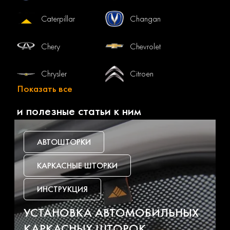
Caterpillar
Changan
Chery
Chevrolet
Chrysler
Citroen
Показать все
Dacia
Daewoo
и полезные статьи к ним
Daf
Daihatsu
АВТОШТОРКИ
Datsun
Dodge
КАРКАСНЫЕ ШТОРКИ
Dongfeng
Faw
ИНСТРУКЦИЯ
УСТАНОВКА АВТОМОБИЛЬНЫХ
Fiat
Ford
КАРКАСНЫХ ШТОРОК