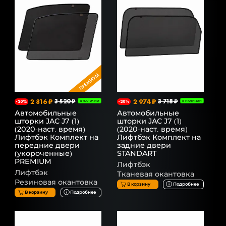
2 816 ₽
3 520 ₽
2 974 ₽
3 718 ₽
-20%
В НАЛИЧИИ
-20%
В НАЛИЧИИ
Автомобильные
Автомобильные
шторки JAC J7 (1)
шторки JAC J7 (1)
(2020-наст. время)
(2020-наст. время)
Лифтбэк Комплект на
Лифтбэк Комплект на
передние двери
задние двери
(укороченные)
STANDART
PREMIUM
Лифтбэк
Лифтбэк
Тканевая окантовка
Резиновая окантовка
В корзину
Подробнее
В корзину
Подробнее