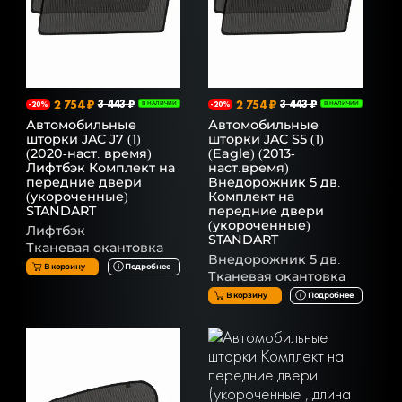
2 754 ₽
3 443 ₽
2 754 ₽
3 443 ₽
-20%
В НАЛИЧИИ
-20%
В НАЛИЧИИ
Автомобильные
Автомобильные
шторки JAC J7 (1)
шторки JAC S5 (1)
(2020-наст. время)
(Eagle) (2013-
Лифтбэк Комплект на
наст.время)
передние двери
Внедорожник 5 дв.
(укороченные)
Комплект на
STANDART
передние двери
(укороченные)
Лифтбэк
STANDART
Тканевая окантовка
Внедорожник 5 дв.
В корзину
Подробнее
Тканевая окантовка
В корзину
Подробнее