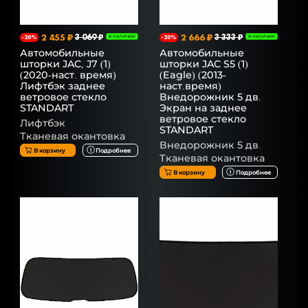
2 455 ₽
3 069 ₽
2 666 ₽
3 333 ₽
-20%
В НАЛИЧИИ
-20%
В НАЛИЧИИ
Автомобильные
Автомобильные
шторки JAC, J7 (1)
шторки JAC S5 (1)
(2020-наст. время)
(Eagle) (2013-
Лифтбэк заднее
наст.время)
ветровое стекло
Внедорожник 5 дв.
STANDART
Экран на заднее
ветровое стекло
Лифтбэк
STANDART
Тканевая окантовка
Внедорожник 5 дв.
В корзину
Подробнее
Тканевая окантовка
В корзину
Подробнее