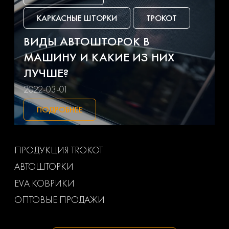
Jeep
Kia
КАРКАСНЫЕ ШТОРКИ
ТРОКОТ
Lada
Land rover
ВИДЫ АВТОШТОРОК В
МАШИНУ И КАКИЕ ИЗ НИХ
Lexus
Lifan
ЛУЧШЕ?
Lincoln
Luxgen
2022-03-01
ПОДРОБНЕЕ
Man
Mazda
Mercedes-benz
Mg
ПРОДУКЦИЯ TROKOT
АВТОШТОРКИ
Mini
Mitsubishi
EVA КОВРИКИ
Nissan
Opel
ОПТОВЫЕ ПРОДАЖИ
Peugeot
Pontiac