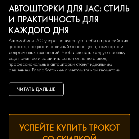
АВТОШТОРКИ ДЛЯ JAC: СТИЛЬ
И ПРАКТИЧНОСТЬ ДЛЯ
КАЖДОГО ДНЯ
Автомобили JAC уверенно чувствуют себя на российских
дорогах, предлагая отличный баланс цены, комфорта и
современных технологий. Чтобы сделать каждую поездку
еще приятнее и защитить салон от летнего зноя,
профессиональные автошторки станут идеальным
решением. Разработанные с учетом точной геометрии
остекления популярных моделей JAC, они безупречно
вписываются в интерьер, сохраняя его заводской дизайн.
ЧИТАТЬ ДАЛЬШЕ
ПОЧЕМУ СТОИТ УСТАНОВИТЬ
АВТОШТОРКИ НА JAC:
Летом салон автомобиля способен нагреваться до
экстремальных температур, превращая поездку в
дискомфорт. Качественные шторки блокируют до 80%
УСПЕЙТЕ КУПИТЬ ТРОКОТ
ультрафиолета, снижая нагрев на 10–15 градусов. Это не
только создает приятный микроклимат, но и уменьшает