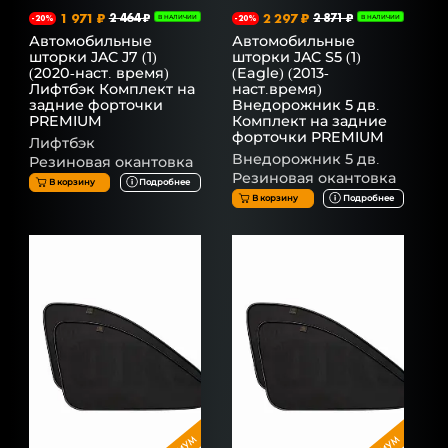
1 971 ₽
2 464 ₽
2 297 ₽
2 871 ₽
-20%
В НАЛИЧИИ
-20%
В НАЛИЧИИ
Автомобильные
Автомобильные
шторки JAC J7 (1)
шторки JAC S5 (1)
(2020-наст. время)
(Eagle) (2013-
Лифтбэк Комплект на
наст.время)
задние форточки
Внедорожник 5 дв.
PREMIUM
Комплект на задние
форточки PREMIUM
Лифтбэк
Внедорожник 5 дв.
Резиновая окантовка
Резиновая окантовка
В корзину
Подробнее
В корзину
Подробнее