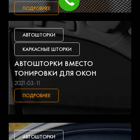
ПОДРОБНЕЕ
Gac
Geely
Genesis
Gmc
АВТОШТОРКИ
Great wall
Haval
КАРКАСНЫЕ ШТОРКИ
Hino
Honda
АВТОШТОРКИ ВМЕСТО
ТОНИРОВКИ ДЛЯ ОКОН
Hummer
Hyundai
2021-03-11
Ifa
Infiniti
ПОДРОБНЕЕ
Isuzu
Iveco
Jac
Jaguar
АВТОШТОРКИ