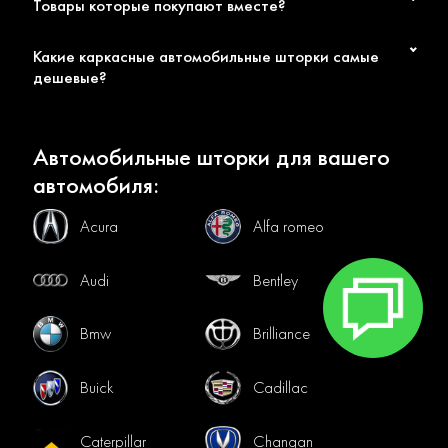
Товары которые покупают вместе?
Доступные цены и быстрая доставка по всей
России
Наши консультанты помогут подобрать оптимальный
Какие каркасные автомобильные шторки самые
комплект с учетом года выпуска и комплектации. Сделайте
дешевые?
каждую поездку на вашем JAC комфортной с
качественными автошторками!
Автомобильные шторки для вашего
автомобиля:
Acura
Alfa romeo
Audi
Bentley
Bmw
Brilliance
Buick
Cadillac
Caterpillar
Changan