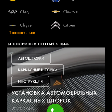
Chery
Chevrolet
Chrysler
Citroen
Показать все
Dacia
Daewoo
и полезные статьи к ним
Daf
Daihatsu
АВТОШТОРКИ
Datsun
Dodge
КАРКАСНЫЕ ШТОРКИ
Dongfeng
Faw
ИНСТРУКЦИЯ
УСТАНОВКА АВТОМОБИЛЬНЫХ
Fiat
Ford
КАРКАСНЫХ ШТОРОК
Foton
Freightliner
2020-07-09