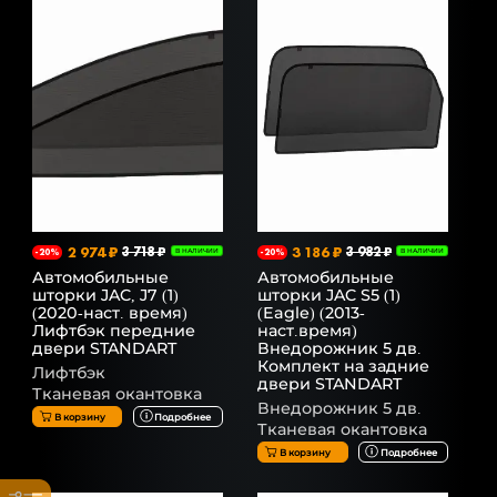
2 974 ₽
3 718 ₽
3 186 ₽
3 982 ₽
-20%
В НАЛИЧИИ
-20%
В НАЛИЧИИ
Автомобильные
Автомобильные
шторки JAC, J7 (1)
шторки JAC S5 (1)
(2020-наст. время)
(Eagle) (2013-
Лифтбэк передние
наст.время)
двери STANDART
Внедорожник 5 дв.
Комплект на задние
Лифтбэк
двери STANDART
Тканевая окантовка
Внедорожник 5 дв.
В корзину
Подробнее
Тканевая окантовка
В корзину
Подробнее