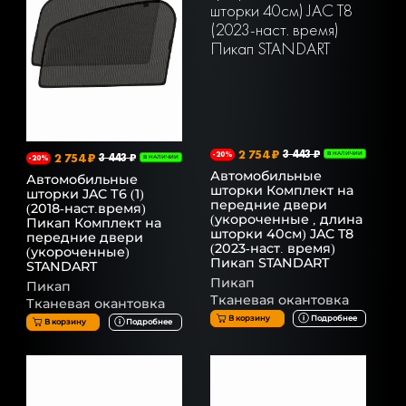
2 754 ₽
3 443 ₽
-20%
В НАЛИЧИИ
2 754 ₽
3 443 ₽
-20%
В НАЛИЧИИ
Автомобильные
Автомобильные
шторки Комплект на
шторки JAC Т6 (1)
передние двери
(2018-наст.время)
(укороченные , длина
Пикап Комплект на
шторки 40см) JAC T8
передние двери
(2023-наст. время)
(укороченные)
Пикап STANDART
STANDART
Пикап
Пикап
Тканевая окантовка
Тканевая окантовка
В корзину
Подробнее
В корзину
Подробнее