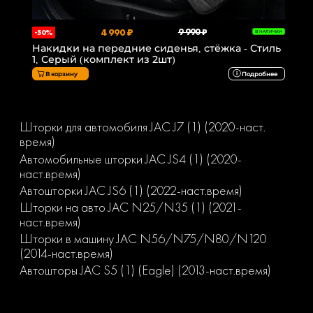
4 990 ₽
9 990 ₽
-50%
В НАЛИЧИИ
Накидки на передние сиденья, стёжка - Стиль
1, Серый (комплект из 2шт)
В корзину
Подробнее
Шторки для автомобиля JAC J7 (1) (2020-наст.
время)
Автомобильные шторки JAC JS4 (1) (2020-
наст.время)
Автошторки JAC JS6 (1) (2022-наст.время)
Шторки на авто JAC N25/N35 (1) (2021-
наст.время)
Шторки в машину JAC N56/N75/N80/N120
(2014-наст.время)
Автошторы JAC S5 (1) (Eagle) (2013-наст.время)