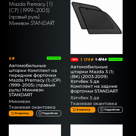
0 ₽
В НАЛИЧИИ
1 179 ₽
1 474 ₽
-20%
В НАЛИЧИИ
Автомобильные
Автомобильные
шторки Комплект на
шторки Mazda 3 (1)
передние форточки
(BK) (2003-2009)
Mazda Premacy (1) (CP)
Хэтчбек 5 дв
(1999–2005) (правый
Комплект на задние
руль) Минивэн
форточки STANDART
STANDART
Хэтчбек 5 дв
Минивэн
Тканевая окантовка
Тканевая окантовка
В корзину
Подробнее
В корзину
Подробнее