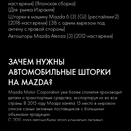
наст.время) (Японская сборка)
(Для рынка Израиля)
Шторки в машину Mazda 6 (3) (GJ) (рестайлинг2)
(2018-наст.время) (ЗВ с одним вырезом под
антену с правой стороны)
Автошторы Mazda Atenza (3) (2012-наст.время)
ЗАЧЕМ НУЖНЫ
АВТОМОБИЛЬНЫЕ ШТОРКИ
НА MAZDA?
Mazda Motor Corporation уже более столетия производит
детали и транспортные средства, экспортируя их во все
страны. В 2015 году Мазда заняла 15 место в мировом
списке самых активных поставщиков с большими
объемами продукции.
С 2011 года автомобили этого концерна активно
продаются в России, положив начало эпохе японского
качества и распространенных «галочек» на дорогах.