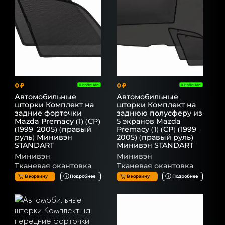
0 ₽
0 ₽
В НАЛИЧИИ
В НАЛИЧИИ
Автомобильные
Автомобильные
шторки Комплект на
шторки Комплект на
задние форточки
заднюю полусферу из
Mazda Premacy (1) (CP)
5 экранов Mazda
(1999–2005) (правый
Premacy (1) (CP) (1999–
руль) Минивэн
2005) (правый руль)
STANDART
Минивэн STANDART
Минивэн
Минивэн
Тканевая окантовка
Тканевая окантовка
В корзину
Подробнее
В корзину
Подробнее