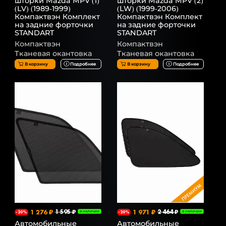
шторки Mazda MPV (1)
шторки Mazda MPV (2)
(LV) (1989-1999)
(LW) (1999-2006)
Компактвэн Комплект
Компактвэн Комплект
на задние форточки
на задние форточки
STANDART
STANDART
Компактвэн
Компактвэн
Тканевая окантовка
Тканевая окантовка
В корзину
Подробнее
В корзину
Подробнее
1 276 ₽
1 595 ₽
1 971 ₽
2 464 ₽
-20%
В НАЛИЧИИ
-20%
В НАЛИЧИИ
Автомобильные
Автомобильные