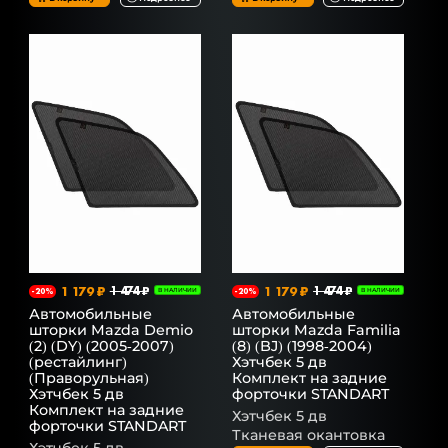
1 179 ₽
1 474 ₽
1 179 ₽
1 474 ₽
-20%
В НАЛИЧИИ
-20%
В НАЛИЧИИ
Автомобильные
Автомобильные
шторки Mazda Demio
шторки Mazda Familia
(2) (DY) (2005-2007)
(8) (BJ) (1998-2004)
(рестайлинг)
Хэтчбек 5 дв
(Праворульная)
Комплект на задние
Хэтчбек 5 дв
форточки STANDART
Комплект на задние
Хэтчбек 5 дв
форточки STANDART
Тканевая окантовка