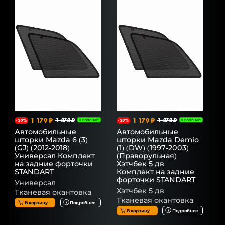
1 179 ₽
1 474 ₽
1 179 ₽
1 474 ₽
-20%
В НАЛИЧИИ
-20%
В НАЛИЧИИ
Автомобильные
Автомобильные
шторки Mazda 6 (3)
шторки Mazda Demio
(GJ) (2012-2018)
(1) (DW) (1997-2003)
Универсал Комплект
(Праворульная)
на задние форточки
Хэтчбек 5 дв
STANDART
Комплект на задние
форточки STANDART
Универсал
Хэтчбек 5 дв
Тканевая окантовка
Тканевая окантовка
В корзину
Подробнее
В корзину
Подробнее