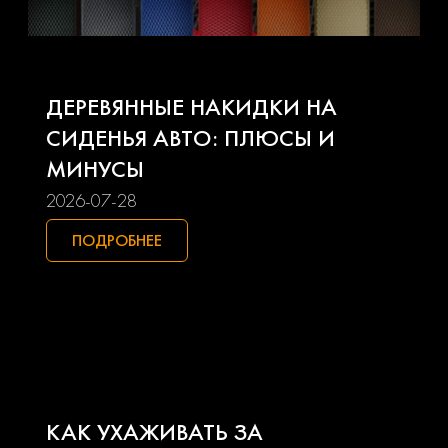
Kia
Lada
Land rover
Lexus
ДЕРЕВЯННЫЕ НАКИДКИ НА
Lifan
Mazda
СИДЕНЬЯ АВТО: ПЛЮСЫ И
МИНУСЫ
Mercedes-benz
Mini
2026-07-28
Mitsubishi
Nissan
ПОДРОБНЕЕ
Opel
Peugeot
Pontiac
Porsche
Ravon
Renault
КАК УХАЖИВАТЬ ЗА