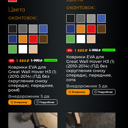
окантовок:
Цвета
окантовок:
1 880 ₽
1 990 ₽
-6%
В НАЛИЧИИ
Коврики EVA для
1 880 ₽
1 990 ₽
Great Wall Hover H3 (1)
-6%
В НАЛИЧИИ
(2010-2014) (ПД без
Коврики EVA для
скругления снизу
Great Wall Hover H3 (1)
спереди), передние,
(2010-2014) (ПД без
сота
скругления снизу
спереди), передние,
Внедорожник 5 дв.
ромб
В корзину
Подробнее
Внедорожник 5 дв.
В корзину
Подробнее