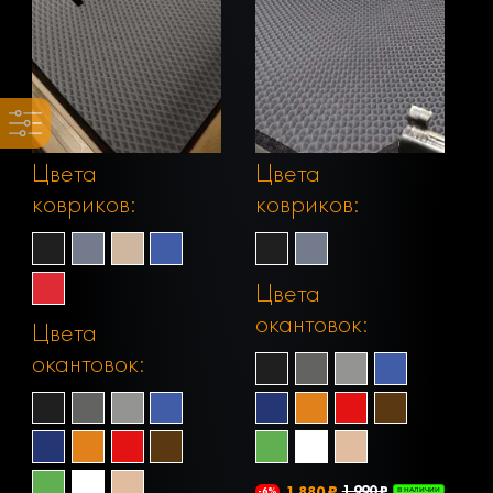
Цвета
Цвета
ковриков:
ковриков:
Цвета
окантовок:
Цвета
окантовок:
1 880 ₽
1 990 ₽
-6%
В НАЛИЧИИ