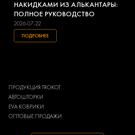
Seat
Skoda
НАКИДКАМИ ИЗ АЛЬКАНТАРЫ:
ПОЛНОЕ РУКОВОДСТВО
Smart
Ssangyong
2026-07-22
Subaru
Suzuki
ПОДРОБНЕЕ
Toyota
Uaz
Volkswagen
Volvo
Ваз
Газ
ПРОДУКЦИЯ TROKOT
АВТОШТОРКИ
Маз
Тагаз
EVA КОВРИКИ
ОПТОВЫЕ ПРОДАЖИ