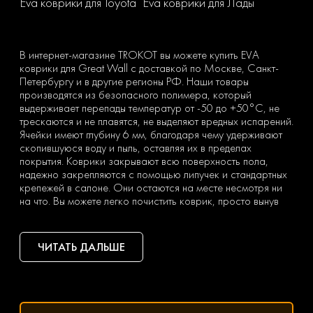
Eva коврики для Toyota
Eva коврики для Лады
В интернет-магазине TROKOT вы можете купить EVA
коврики для Great Wall с доставкой по Москве, Санкт-
Петербургу и в другие регионы РФ. Наши товары
производятся из безопасного полимера, который
выдерживает перепады температур от -50 до +50°С, не
трескаются и не плавятся, не выделяют вредных испарений.
Ячейки имеют глубину 6 мм, благодаря чему удерживают
скопившуюся воду и пыль, оставляя их в пределах
покрытия. Коврики закрывают всю поверхность пола,
надежно закрепляются с помощью липучек и стандартных
крепежей в салоне. Они остаются на месте несмотря ни
на что. Вы можете легко почистить коврик, просто вынув
его из машины и встряхнув. При сильных загрязнениях
достаточно «отбить» его струей воды на автомойке или из
дворового шланга.
ЧИТАТЬ ДАЛЬШЕ
Тип ячеек вы выбираете сами с учетом ваших личных
предпочтений — в виде ромбов или сот. Множество
оттенков позволяет подобрать идеальный вариант
коврика под салон с любым дизайном.
Чтобы заказать недорогие ЕВА коврики для Great Wall,