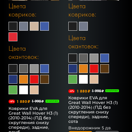
Цвета
Цвета
ковриков:
ковриков:
Цвета
окантовок:
Цвета
окантовок:
1 880 ₽
1 990 ₽
-6%
В НАЛИЧИИ
Коврики EVA для
1 880 ₽
1 990 ₽
Great Wall Hover H3 (1)
-6%
В НАЛИЧИИ
(2010-2014) (ПД без
Коврики EVA для
скругления снизу
Great Wall Hover H3 (1)
спереди), задние,
(2010-2014) (ПД без
сота
скругления снизу
спереди), задние,
Внедорожник 5 дв.
ромб