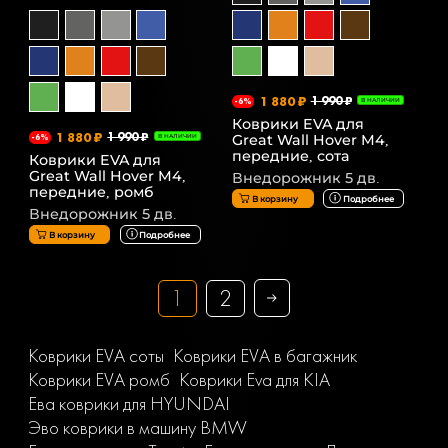
1 880 ₽
1 990 ₽
-6%
В НАЛИЧИИ
Коврики EVA для
1 880 ₽
1 990 ₽
Great Wall Hover M4,
-6%
В НАЛИЧИИ
передние, сота
Коврики EVA для
Great Wall Hover M4,
Внедорожник 5 дв.
передние, ромб
В корзину
Подробнее
Внедорожник 5 дв.
В корзину
Подробнее
1
2
Коврики EVA соты
Коврики EVA в багажник
Коврики EVA ромб
Коврики Eva для KIA
Ева коврики для HYUNDAI
Эво коврики в машину BMW