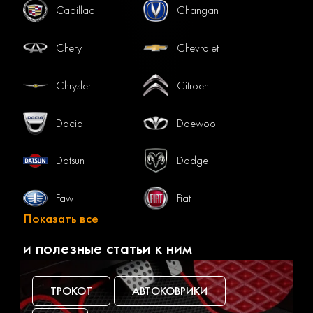
Cadillac
Changan
Chery
Chevrolet
Chrysler
Citroen
Dacia
Daewoo
Datsun
Dodge
Faw
Fiat
Показать все
Ford
Gac
и полезные статьи к ним
Geely
Genesis
ТРОКОТ
АВТОКОВРИКИ
Great wall
Haval