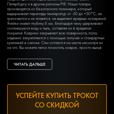
Петербургу и в другие регионы РФ. Наши товары
производятся из безопасного полимера, который
выдерживает перепады температур от -50 до +50°С, не
трескаются и не плавятся, не выделяют вредных испарений.
Ячейки имеют глубину 6 мм, благодаря чему удерживают
скопившуюся воду и пыль, оставляя их в пределах
покрытия. Коврики закрывают всю поверхность пола,
надежно закрепляются с помощью липучек и стандартных
крепежей в салоне. Они остаются на месте несмотря ни
на что. Вы можете легко почистить коврик, просто вынув
его из машины и встряхнув. При сильных загрязнениях
достаточно «отбить» его струей воды на автомойке или из
дворового шланга.
ЧИТАТЬ ДАЛЬШЕ
Тип ячеек вы выбираете сами с учетом ваших личных
предпочтений — в виде ромбов или сот. Множество
оттенков позволяет подобрать идеальный вариант
коврика под салон с любым дизайном.
Чтобы заказать недорогие ЕВА коврики для Mini,
оформите заявку, заполнив онлайн-форму на нашем
УСПЕЙТЕ КУПИТЬ ТРОКОТ
сайте.
Хотите получить помощь в подборе товаров? Наш
СО СКИДКОЙ
специалист всегда на связи! Позвоните по телефону
8(800) 600-89-40, 8(495) 445-55-08 или напишите в