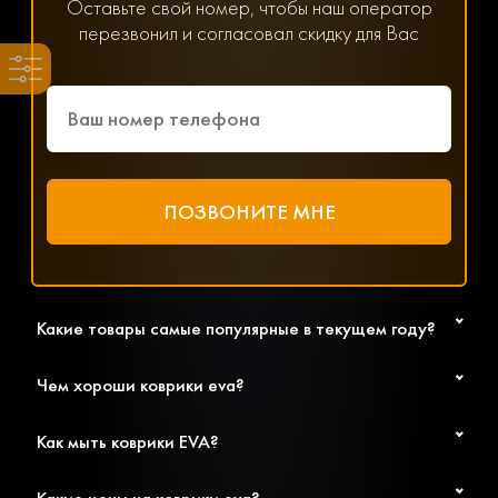
мессенджер WhatsApp, Viber или Telegram. Менеджер
Оставьте свой номер, чтобы наш оператор
решит любой возникший вопрос, связанный с
перезвонил и согласовал скидку для Вас
параметрами, ценой и доставкой.
Какие товары самые популярные в текущем году?
Чем хороши коврики eva?
Как мыть коврики EVA?