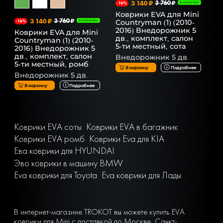
3 140 ₽
3 760 ₽
-16%
В НАЛИЧИИ
Коврики EVA для Mini
3 140 ₽
3 760 ₽
Countryman (1) (2010-
-16%
В НАЛИЧИИ
2016) Внедорожник 5
Коврики EVA для Mini
дв., комплект, салон
Countryman (1) (2010-
5-ти местный, сота
2016) Внедорожник 5
дв., комплект, салон
Внедорожник 5 дв.
5-ти местный, ромб
В корзину
Подробнее
Внедорожник 5 дв.
В корзину
Подробнее
Коврики EVA соты
Коврики EVA в багажник
Коврики EVA ромб
Коврики Eva для KIA
Ева коврики для HYUNDAI
Эво коврики в машину BMW
Eva коврики для Toyota
Eva коврики для Лады
В интернет-магазине TROKOT вы можете купить EVA
коврики для Mini с доставкой по Москве, Санкт-