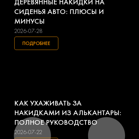
ДЕРЕВЯННЫЕ НАКИДКИ НА
Lifan
Mazda
СИДЕНЬЯ АВТО: ПЛЮСЫ И
МИНУСЫ
Mercedes-benz
Mini
2026-07-28
Mitsubishi
Nissan
ПОДРОБНЕЕ
Opel
Peugeot
Pontiac
Porsche
Ravon
Renault
КАК УХАЖИВАТЬ ЗА
Seat
Skoda
НАКИДКАМИ ИЗ АЛЬКАНТАРЫ:
ПОЛНОЕ РУКОВОДСТВО
Smart
Ssangyong
2026-07-22