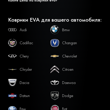
Какие цены на коврики eva?
Коврики EVA для вашего автомобиля:
Audi
Bmw
Cadillac
Changan
Chery
Chevrolet
Chrysler
Citroen
Dacia
Daewoo
Datsun
Dodge
Faw
Fiat