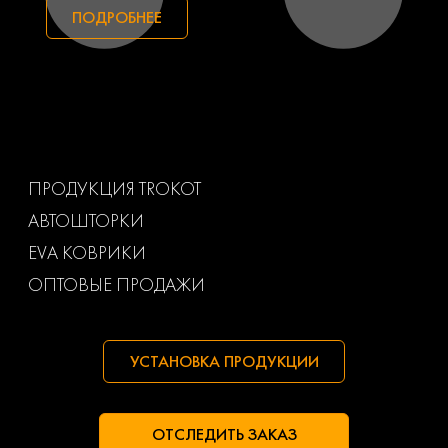
Subaru
Suzuki
ПОДРОБНЕЕ
Toyota
Uaz
Volkswagen
Volvo
Ваз
Газ
ПРОДУКЦИЯ TROKOT
АВТОШТОРКИ
Маз
Тагаз
EVA КОВРИКИ
ОПТОВЫЕ ПРОДАЖИ
УСТАНОВКА ПРОДУКЦИИ
ОТСЛЕДИТЬ ЗАКАЗ