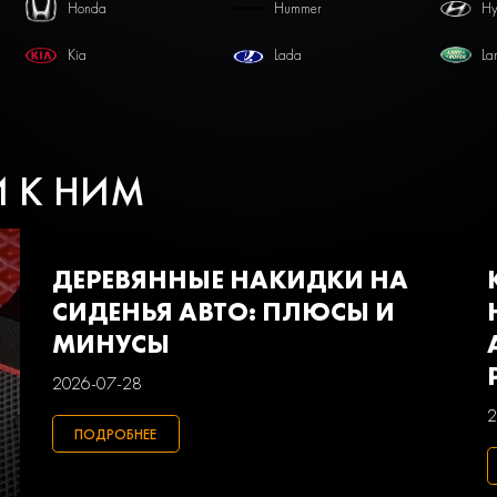
Honda
Hummer
Hy
Kia
Lada
La
Mercedes-benz
Mini
Mi
Pontiac
Porsche
Ra
И К НИМ
Smart
Ssangyong
Su
Volkswagen
Volvo
Ва
ДЕРЕВЯННЫЕ НАКИДКИ НА
СИДЕНЬЯ АВТО: ПЛЮСЫ И
МИНУСЫ
2026-07-28
2
ПОДРОБНЕЕ