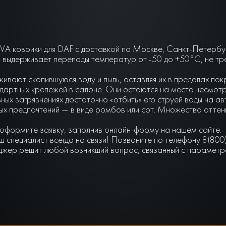
VA коврики для DAF с доставкой по Москве, Санкт-Петербур
 выдерживает перепады температур от -50 до +50°С, не трес
живают скопившуюся воду и пыль, оставляя их в пределах по
артных крепежей в салоне. Они остаются на месте несмотря 
ьных загрязнениях достаточно «отбить» его струей воды на а
чных предпочтений — в виде ромбов или сот. Множество отте
 оформите заявку, заполнив онлайн-форму на нашем сайте.
 специалист всегда на связи! Позвоните по телефону 8(800
джер решит любой возникший вопрос, связанный с параметра