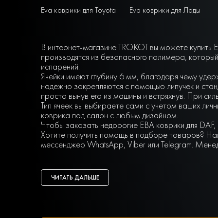
Eva коврики для Toyota
Eva коврики для Лады
В интернет-магазине TROKOT вы можете купить E
производятся из безопасного полимера, который
испарений.
Ячейки имеют глубину 6 мм, благодаря чему удер
надежно закрепляются с помощью липучек и станд
просто вынув его из машины и встряхнув. При сил
Тип ячеек вы выбираете сами с учетом ваших ли
коврика под салон с любым дизайном.
Чтобы заказать недорогие ЕВА коврики для DAF,
Хотите получить помощь в подборе товаров? Наш
мессенджер WhatsApp, Viber или Telegram. Мене
ЧИТАТЬ ДАЛЬШЕ