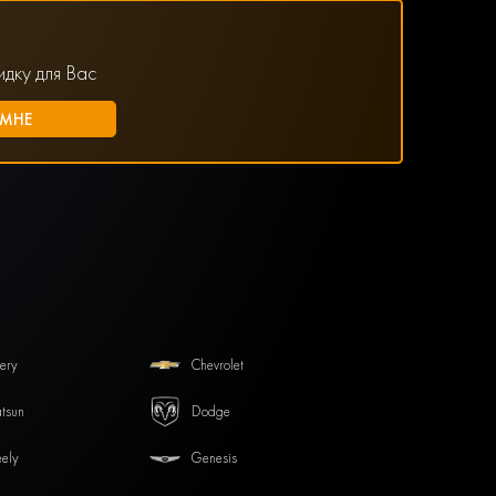
дку для Вас
ery
Chevrolet
tsun
Dodge
ely
Genesis