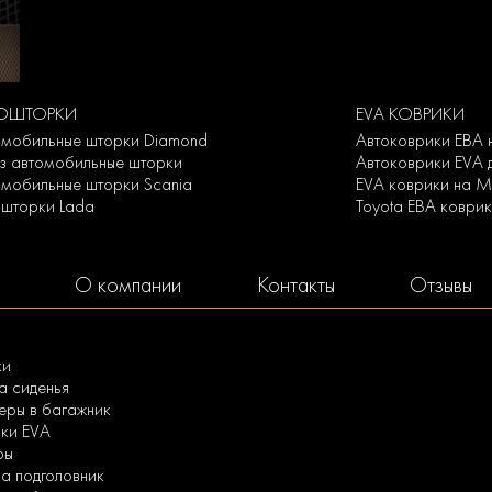
ТОШТОРКИ
EVA КОВРИКИ
омобильные шторки Diamond
Автоковрики ЕВА 
аз автомобильные шторки
Автоковрики EVA 
омобильные шторки Scania
EVA коврики на 
ошторки Lada
Toyota ЕВА коври
О компании
Контакты
Отзывы
ки
а сиденья
ры в багажник
ки EVA
ры
а подголовник