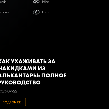
undai
Infiniti
nd rover
Lexus
tsubishi
Nissan
von
Renault
baru
Suzuki
з
Газ
КАК УХАЖИВАТЬ ЗА
НАКИДКАМИ ИЗ
АЛЬКАНТАРЫ: ПОЛНОЕ
РУКОВОДСТВО
026-07-22
ПОДРОБНЕЕ