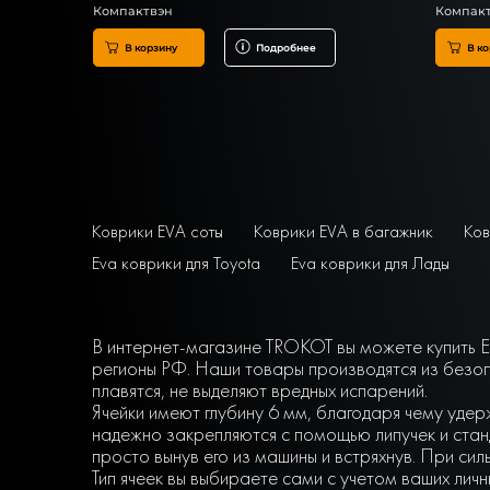
Компактвэн
Компак
В корзину
Подробнее
В ко
Коврики EVA соты
Коврики EVA в багажник
Ков
Eva коврики для Toyota
Eva коврики для Лады
В интернет-магазине TROKOT вы можете купить EV
регионы РФ. Наши товары производятся из безоп
плавятся, не выделяют вредных испарений.
Ячейки имеют глубину 6 мм, благодаря чему удер
надежно закрепляются с помощью липучек и станд
просто вынув его из машины и встряхнув. При сил
Тип ячеек вы выбираете сами с учетом ваших ли