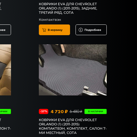
T
КОВРИКИ EVA ДЛЯ CHEVROLET
,
ORLANDO (1) (2011-2015), ЗАДНИЕ,
ТРЕТИЙ РЯД, СОТА
Компактвэн
нее
В корзину
Подробнее
4 720 ₽
6 480 ₽
-27%
ЛИЧИИ
В НАЛИЧИИ
T
КОВРИКИ EVA ДЛЯ CHEVROLET
ORLANDO (1) (2011-2015)
ОН 7-
КОМПАКТВЭН, КОМПЛЕКТ, САЛОН 7-
МИ МЕСТНЫЙ, СОТА