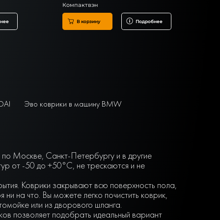
Компактвэн
нее
В корзину
Подробнее
DAI
Эво коврики в машину BMW
й по Москве, Санкт-Петербургу и в другие
р от -50 до +50°С, не трескаются и не
крытия. Коврики закрывают всю поверхность пола,
ни на что. Вы можете легко почистить коврик,
втомойке или из дворового шланга.
нков позволяет подобрать идеальный вариант