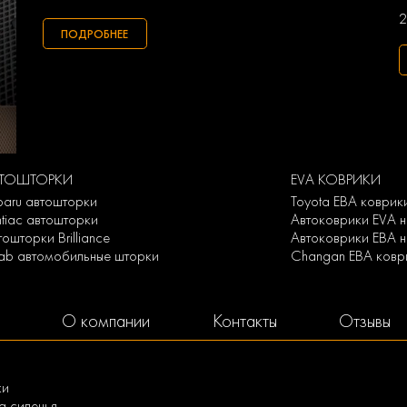
2
ПОДРОБНЕЕ
ВТОШТОРКИ
EVA КОВРИКИ
baru автошторки
Toyota ЕВА коврик
ntiac автошторки
Автоковрики EVA 
тошторки Brilliance
Автоковрики ЕВА н
ab автомобильные шторки
Changan ЕВА ковр
О компании
Контакты
Отзывы
ки
а сиденья