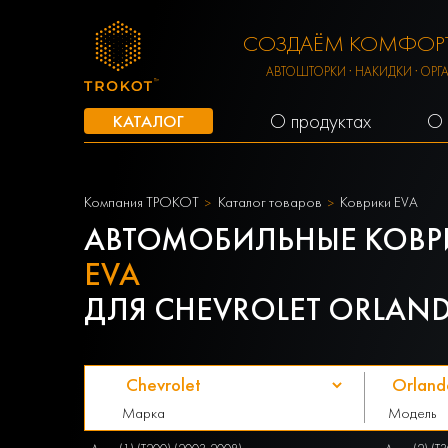
СОЗДАЁМ КОМФОРТ
АВТОШТОРКИ · НАКИДКИ · ОРГ
О продуктах
О 
КАТАЛОГ
Компания ТРОКОТ
Каталог товаров
Коврики EVA
АВТОМОБИЛЬНЫЕ КОВР
EVA
ДЛЯ CHEVROLET ORLANDO 
Марка
Модель