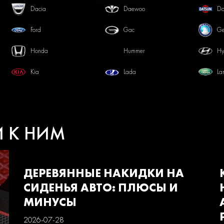
Dacia
Daewoo
Da
Ford
Gac
Ge
Honda
Hummer
Hy
Kia
Lada
La
Mercedes-benz
Mini
Mi
Pontiac
Porsche
Ra
И К НИМ
Smart
Ssangyong
Su
Volkswagen
Volvo
Ва
ДЕРЕВЯННЫЕ НАКИДКИ НА
СИДЕНЬЯ АВТО: ПЛЮСЫ И
МИНУСЫ
2026-07-28