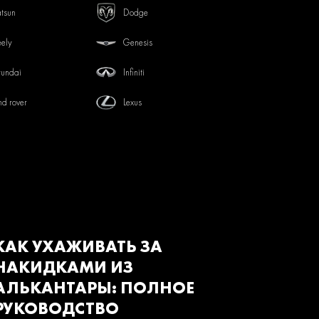
tsun
Dodge
ely
Genesis
undai
Infiniti
nd rover
Lexus
tsubishi
Nissan
von
Renault
baru
Suzuki
з
Газ
КАК УХАЖИВАТЬ ЗА
НАКИДКАМИ ИЗ
АЛЬКАНТАРЫ: ПОЛНОЕ
РУКОВОДСТВО