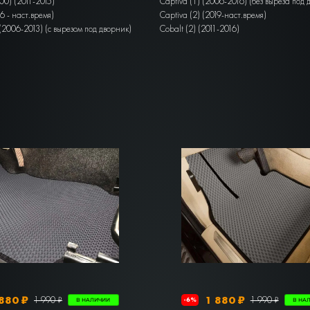
300) (2011-2015)
Captiva (1) (2006-2016) (без выреза под 
16 - наст.время)
Captiva (2) (2019-наст.время)
 (2006-2013) (с вырезом под дворник)
Cobalt (2) (2011-2016)
880 ₽
1 880 ₽
1 990 ₽
1 990 ₽
-6%
В НАЛИЧИИ
В НА