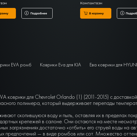
твэн
Компактвэн
рзину
Подробнее
В корзину
Подроб
рики EVA ромб
Коврики Eva для KIA
Ева коврики для HYUN
A коврики для Chevrolet Orlando (1) (2011-2015) с доставко
асного полимера, который выдерживает перепады температу
живают скопившуюся воду и пыль, оставляя их в пределах по
артных крепежей в салоне. Они остаются на месте несмотря 
ьных загрязнениях достаточно «отбить» его струей воды на а
чных предпочтений — в виде ромбов или сот. Множество отте