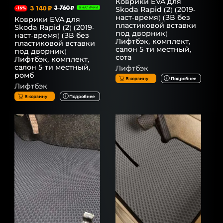
Коврики EVA для
3 140 ₽
3 760 ₽
Skoda Rapid (2) (2019-
-16%
В НАЛИЧИИ
наст-время) (ЗВ без
Коврики EVA для
пластиковой вставки
Skoda Rapid (2) (2019-
под дворник)
наст-время) (ЗВ без
Лифтбэк, комплект,
пластиковой вставки
салон 5-ти местный,
под дворник)
сота
Лифтбэк, комплект,
салон 5-ти местный,
Лифтбэк
ромб
В корзину
Подробнее
Лифтбэк
В корзину
Подробнее