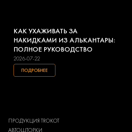
Pontiac
Porsche
Ravon
Renault
КАК УХАЖИВАТЬ ЗА
Seat
Skoda
НАКИДКАМИ ИЗ АЛЬКАНТАРЫ:
ПОЛНОЕ РУКОВОДСТВО
Smart
Ssangyong
2026-07-22
Subaru
Suzuki
ПОДРОБНЕЕ
Toyota
Uaz
Volkswagen
Volvo
Ваз
Газ
ПРОДУКЦИЯ TROKOT
АВТОШТОРКИ