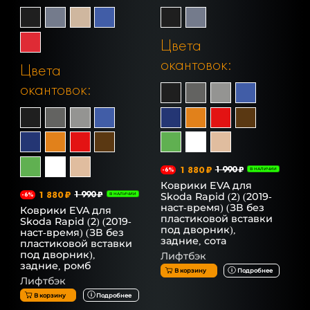
Цвета
окантовок:
Цвета
окантовок:
1 880 ₽
1 990 ₽
-6%
В НАЛИЧИИ
Коврики EVA для
1 880 ₽
1 990 ₽
Skoda Rapid (2) (2019-
-6%
В НАЛИЧИИ
наст-время) (ЗВ без
Коврики EVA для
пластиковой вставки
Skoda Rapid (2) (2019-
под дворник),
наст-время) (ЗВ без
задние, сота
пластиковой вставки
под дворник),
Лифтбэк
задние, ромб
В корзину
Подробнее
Лифтбэк
В корзину
Подробнее