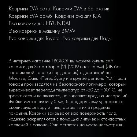
Коврики EVA соты
Коврики EVA в багажник
Коврики EVA ромб
Коврики Eva для KIA
Ева коврики для HYUNDAI
Эво коврики в машину BMW
Eva коврики для Toyota
Eva коврики для Лады
В интернет-магазине TROKOT вы можете купить EVA
коврики для Skoda Rapid (2) (2019-наст-время) (ЗВ без
пластиковой вставки под дворник) с доставкой по
Москве, Санкт-Петербургу и в другие регионы РФ. Наши
товары производятся из безопасного полимера, который
выдерживает перепады температур от -50 до +50°С, не
трескаются и не плавятся, не выделяют вредных испарений.
Ячейки имеют глубину 6 мм, благодаря чему удерживают
скопившуюся воду и пыль, оставляя их в пределах
покрытия. Коврики закрывают всю поверхность пола,
надежно закрепляются с помощью липучек и стандартных
крепежей в салоне. Они остаются на месте несмотря ни
на что. Вы можете легко почистить коврик, просто вынув
его из машины и встряхнув. При сильных загрязнениях