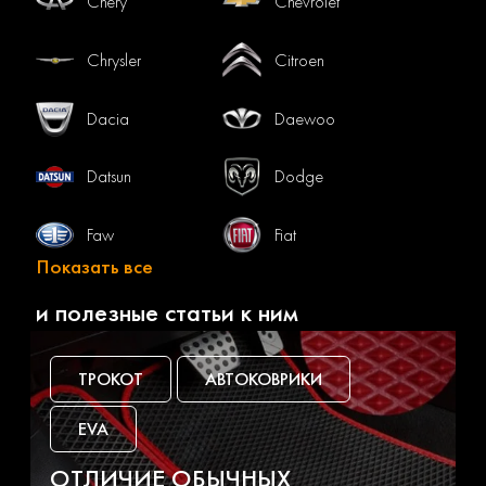
Chery
Chevrolet
Chrysler
Citroen
Dacia
Daewoo
Datsun
Dodge
Faw
Fiat
Показать все
Ford
Gac
и полезные статьи к ним
Geely
Genesis
ТРОКОТ
АВТОКОВРИКИ
Great wall
Haval
EVA
Honda
Hummer
ОТЛИЧИЕ ОБЫЧНЫХ