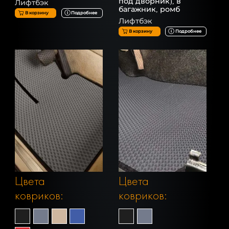
под дворник), в
Лифтбэк
багажник, ромб
В корзину
Подробнее
Лифтбэк
В корзину
Подробнее
Цвета
Цвета
ковриков:
ковриков: