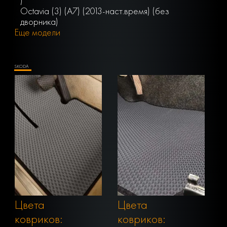
)
Octavia (3) (A7) (2013-наст.время) (без
дворника)
Еще модели
SKODA
Цвета
Цвета
ковриков:
ковриков: