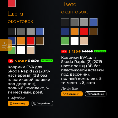
Цвета
окантовок:
Цвета
окантовок:
5 450 ₽
5 660 ₽
-4%
В НАЛИЧИИ
Коврики EVA для
5 450 ₽
5 660 ₽
Skoda Rapid (2) (2019-
-4%
В НАЛИЧИИ
наст-время) (ЗВ без
Коврики EVA для
пластиковой вставки
Skoda Rapid (2) (2019-
под дворник),
наст-время) (ЗВ без
полный комплект, 5-
пластиковой вставки
ти местный, сота
под дворник),
полный комплект, 5-
Лифтбэк
ти местный, ромб
В корзину
Подробнее
Лифтбэк
В корзину
Подробнее