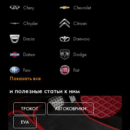
Chery
Chevrolet
Chrysler
Citroen
Dacia
Daewoo
Datsun
Dodge
Faw
Fiat
Показать все
Ford
Gac
и полезные статьи к ним
Geely
Genesis
ТРОКОТ
АВТОКОВРИКИ
Great wall
Haval
EVA