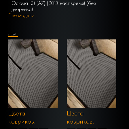
Octavia (3) (A7) (2013-наст.время) (без
дворника)
Еще модели
SKODA
Цвета
Цвета
ковриков:
ковриков: