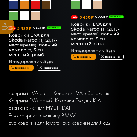
5 450 ₽
5 660 ₽
-4%
В НАЛИЧИИ
Коврики EVA для
5 450 ₽
5 660 ₽
Skoda Karoq (1) (2017-
-4%
В НАЛИЧИИ
наст.время), полный
Коврики EVA для
комплект, 5-ти
Skoda Karoq (1) (2017-
местный, сота
наст.время), полный
комплект, 5-ти
Внедорожник 5 дв.
местный, ромб
В корзину
Подробнее
Внедорожник 5 дв.
В корзину
Подробнее
Коврики EVA соты
Коврики EVA в багажник
Коврики EVA ромб
Коврики Eva для KIA
Ева коврики для HYUNDAI
Эво коврики в машину BMW
Eva коврики для Toyota
Eva коврики для Лады