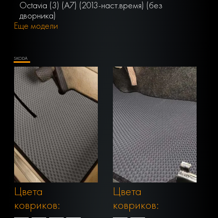
Octavia (3) (A7) (2013-наст.время) (без
дворника)
Еще модели
SKODA
Цвета
Цвета
ковриков:
ковриков: