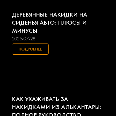
Land rover
Lexus
ДЕРЕВЯННЫЕ НАКИДКИ НА
Lifan
Mazda
СИДЕНЬЯ АВТО: ПЛЮСЫ И
МИНУСЫ
Mercedes-benz
Mini
2026-07-28
Mitsubishi
Nissan
ПОДРОБНЕЕ
Opel
Peugeot
Pontiac
Porsche
Ravon
Renault
КАК УХАЖИВАТЬ ЗА
Seat
Skoda
НАКИДКАМИ ИЗ АЛЬКАНТАРЫ:
ПОЛНОЕ РУКОВОДСТВО