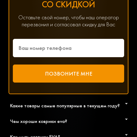
СО СКИДКОЙ
Хотите получить помощь в подборе товаров? Наш
специалист всегда на связи! Позвоните по телефону
8(800) 600-89-40, 8(495) 445-55-08 или напишите в
Оставьте свой номер, чтобы наш оператор
мессенджер WhatsApp, Viber или Telegram. Менеджер
перезвонил и согласовал скидку для Вас
решит любой возникший вопрос, связанный с
параметрами, ценой и доставкой.
Какие товары самые популярные в текущем году?
Чем хороши коврики eva?
Как мыть коврики EVA?