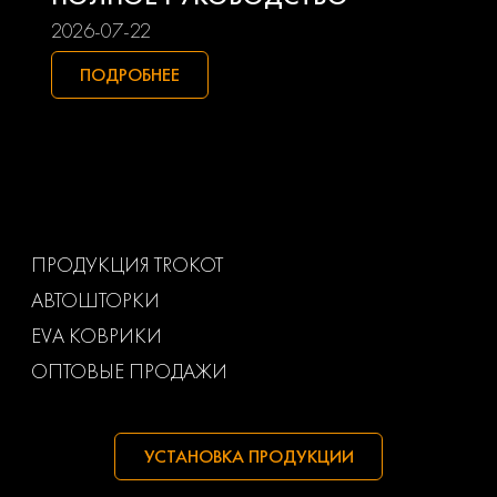
Smart
Ssangyong
2026-07-22
Subaru
Suzuki
ПОДРОБНЕЕ
Toyota
Uaz
Volkswagen
Volvo
Ваз
Газ
ПРОДУКЦИЯ TROKOT
АВТОШТОРКИ
Маз
Тагаз
EVA КОВРИКИ
ОПТОВЫЕ ПРОДАЖИ
УСТАНОВКА ПРОДУКЦИИ