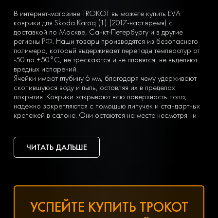
В интернет-магазине TROKOT вы можете купить EVA
коврики для Skoda Karoq (1) (2017-наст.время) с
доставкой по Москве, Санкт-Петербургу и в другие
регионы РФ. Наши товары производятся из безопасного
полимера, который выдерживает перепады температур от
-50 до +50°С, не трескаются и не плавятся, не выделяют
вредных испарений.
Ячейки имеют глубину 6 мм, благодаря чему удерживают
скопившуюся воду и пыль, оставляя их в пределах
покрытия. Коврики закрывают всю поверхность пола,
надежно закрепляются с помощью липучек и стандартных
крепежей в салоне. Они остаются на месте несмотря ни
на что. Вы можете легко почистить коврик, просто вынув
его из машины и встряхнув. При сильных загрязнениях
достаточно «отбить» его струей воды на автомойке или из
ЧИТАТЬ ДАЛЬШЕ
дворового шланга.
Тип ячеек вы выбираете сами с учетом ваших личных
предпочтений — в виде ромбов или сот. Множество
оттенков позволяет подобрать идеальный вариант
коврика под салон с любым дизайном.
Чтобы заказать недорогие ЕВА коврики для Skoda Karoq
УСПЕЙТЕ КУПИТЬ ТРОКОТ
(1) (2017-наст.время), оформите заявку, заполнив онлайн-
форму на нашем сайте.