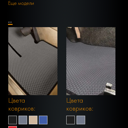
Еще модели
KIA
Цвета
Цвета
ковриков:
ковриков: