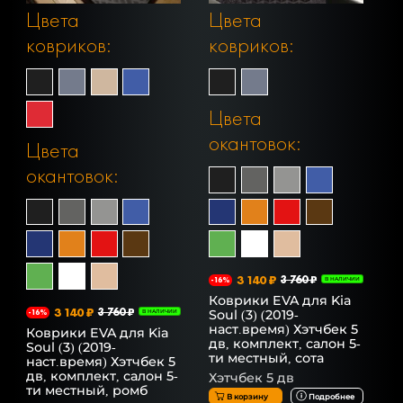
Цвета
Цвета
ковриков:
ковриков:
Цвета
окантовок:
Цвета
окантовок:
3 140 ₽
3 760 ₽
-16%
В НАЛИЧИИ
Коврики EVA для Kia
3 140 ₽
3 760 ₽
Soul (3) (2019-
-16%
В НАЛИЧИИ
наст.время) Хэтчбек 5
Коврики EVA для Kia
дв, комплект, салон 5-
Soul (3) (2019-
ти местный, сота
наст.время) Хэтчбек 5
дв, комплект, салон 5-
Хэтчбек 5 дв
ти местный, ромб
В корзину
Подробнее