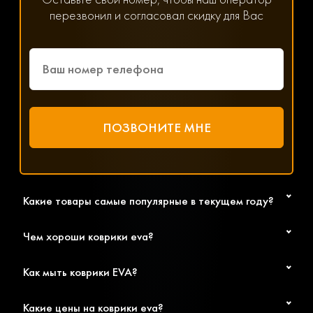
решит любой возникший вопрос, связанный с
перезвонил и согласовал скидку для Вас
параметрами, ценой и доставкой.
Какие товары самые популярные в текущем году?
Чем хороши коврики eva?
Как мыть коврики EVA?
Какие цены на коврики eva?