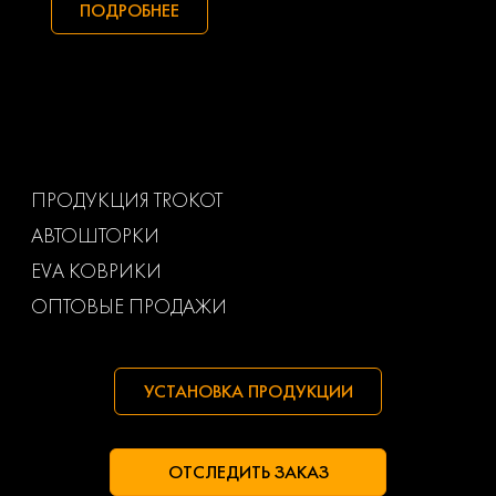
Subaru
Suzuki
ПОДРОБНЕЕ
Toyota
Uaz
Volkswagen
Volvo
Ваз
Газ
ПРОДУКЦИЯ TROKOT
АВТОШТОРКИ
Маз
Тагаз
EVA КОВРИКИ
ОПТОВЫЕ ПРОДАЖИ
УСТАНОВКА ПРОДУКЦИИ
ОТСЛЕДИТЬ ЗАКАЗ