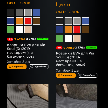
окантовок:
Цвета
окантовок:
2 620 ₽
3 770 ₽
-31%
В НАЛИЧИИ
Коврики EVA для Kia
2 720 ₽
3 770 ₽
Soul (3) (2019-
-28%
В НАЛИЧИИ
наст.время), в
Коврики EVA для Kia
багажник, сота
Soul (3) (2019-
наст.время), в
Хэтчбек 5 дв
багажник, ромб
В корзину
Подробнее
Хэтчбек 5 дв
В корзину
Подробнее