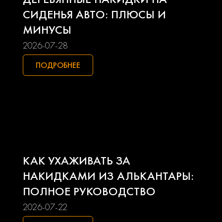
Lifan
Mazda
СИДЕНЬЯ АВТО: ПЛЮСЫ И
МИНУСЫ
Mercedes-benz
Mini
2026-07-28
Mitsubishi
Nissan
ПОДРОБНЕЕ
Opel
Peugeot
Pontiac
Porsche
Ravon
Renault
КАК УХАЖИВАТЬ ЗА
Seat
Skoda
НАКИДКАМИ ИЗ АЛЬКАНТАРЫ:
ПОЛНОЕ РУКОВОДСТВО
Smart
Ssangyong
2026-07-22