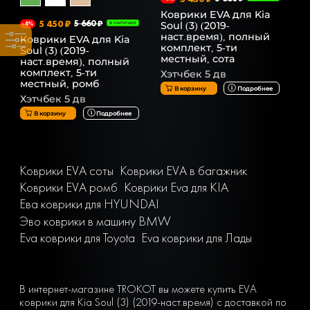
Коврики EVA для Kia
5 450 ₽
5 660 ₽
Soul (3) (2019-
-4%
В НАЛИЧИИ
наст.время), полный
Коврики EVA для Kia
комплект, 5-ти
Soul (3) (2019-
местный, сота
наст.время), полный
комплект, 5-ти
Хэтчбек 5 дв
местный, ромб
В корзину
Подробнее
Хэтчбек 5 дв
В корзину
Подробнее
Коврики EVA соты
Коврики EVA в багажник
Коврики EVA ромб
Коврики Eva для KIA
Ева коврики для HYUNDAI
Эво коврики в машину BMW
Eva коврики для Toyota
Eva коврики для Лады
В интернет-магазине TROKOT вы можете купить EVA
коврики для Kia Soul (3) (2019-наст.время) с доставкой по