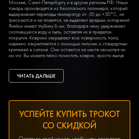
Москве, Санкт-Петербургу и в другие регионы РФ. Наши
товары производятся из безопасного полимера, который
выдерживает перепады температур от -50 до +50°С, не
трескаются и не плавятся, не выделяют вредных испарений.
Ячейки имеют глубину 6 мм, благодаря чему удерживают
скопившуюся воду и пыль, оставляя их в пределах
покрытия. Коврики закрывают всю поверхность пола,
надежно закрепляются с помощью липучек и стандартных
крепежей в салоне. Они остаются на месте несмотря ни
на что. Вы можете легко почистить коврик, просто вынув
его из машины и встряхнув. При сильных загрязнениях
достаточно «отбить» его струей воды на автомойке или из
дворового шланга.
ЧИТАТЬ ДАЛЬШЕ
Тип ячеек вы выбираете сами с учетом ваших личных
предпочтений — в виде ромбов или сот. Множество
оттенков позволяет подобрать идеальный вариант
коврика под салон с любым дизайном.
Чтобы заказать недорогие ЕВА коврики для Kia Soul (3)
(2019-наст.время), оформите заявку, заполнив онлайн-
УСПЕЙТЕ КУПИТЬ ТРОКОТ
форму на нашем сайте.
Хотите получить помощь в подборе товаров? Наш
СО СКИДКОЙ
специалист всегда на связи! Позвоните по телефону
8(800) 600-89-40, 8(495) 445-55-08 или напишите в
мессенджер WhatsApp, Viber или Telegram. Менеджер
Оставьте свой номер, чтобы наш оператор