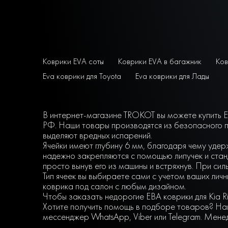
Коврики EVA соты
Коврики EVA в багажник
Ков
Eva коврики для Toyota
Eva коврики для Лады
В интернет-магазине TROKOT вы можете купить EV
РФ. Наши товары производятся из безопасного п
выделяют вредных испарений.
Ячейки имеют глубину 6 мм, благодаря чему удер
надежно закрепляются с помощью липучек и станд
просто вынув его из машины и встряхнув. При сил
Тип ячеек вы выбираете сами с учетом ваших ли
коврика под салон с любым дизайном.
Чтобы заказать недорогие ЕВА коврики для Kia R
Хотите получить помощь в подборе товаров? Наш
мессенджер WhatsApp, Viber или Telegram. Мене