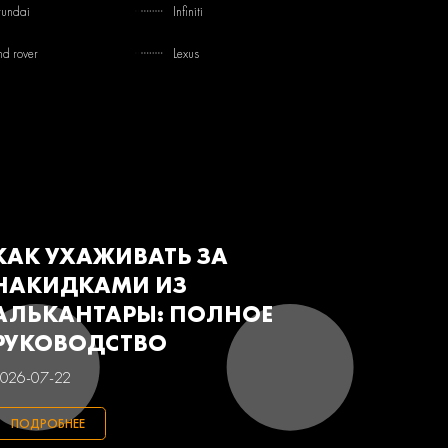
undai
Infiniti
nd rover
Lexus
tsubishi
Nissan
von
Renault
baru
Suzuki
з
Газ
КАК УХАЖИВАТЬ ЗА
НАКИДКАМИ ИЗ
АЛЬКАНТАРЫ: ПОЛНОЕ
РУКОВОДСТВО
026-07-22
ПОДРОБНЕЕ