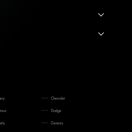
ery
Chevrolet
tsun
Dodge
ely
Genesis