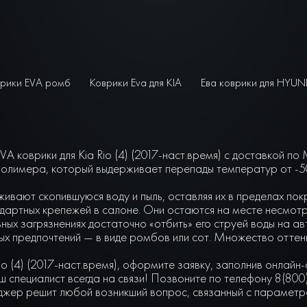
рики EVA ромб
Коврики Eva для KIA
Ева коврики для HYUN
A коврики для Kia Rio (4) (2017-наст.время) с доставкой по
олимера, который выдерживает перепады температур от -50 
живают скопившуюся воду и пыль, оставляя их в пределах по
артных крепежей в салоне. Они остаются на месте несмотря 
ьных загрязнениях достаточно «отбить» его струей воды на а
чных предпочтений — в виде ромбов или сот. Множество отте
io (4) (2017-наст.время), оформите заявку, заполнив онлайн
 специалист всегда на связи! Позвоните по телефону 8(800
джер решит любой возникший вопрос, связанный с параметра