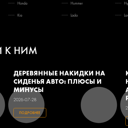
Honda
Hummer
Hy
Kia
Lada
La
Mercedes-benz
Mini
Mi
Pontiac
Porsche
Ra
И К НИМ
Smart
Ssangyong
Su
Volkswagen
Volvo
Ва
ДЕРЕВЯННЫЕ НАКИДКИ НА
СИДЕНЬЯ АВТО: ПЛЮСЫ И
МИНУСЫ
2026-07-28
2
ПОДРОБНЕЕ