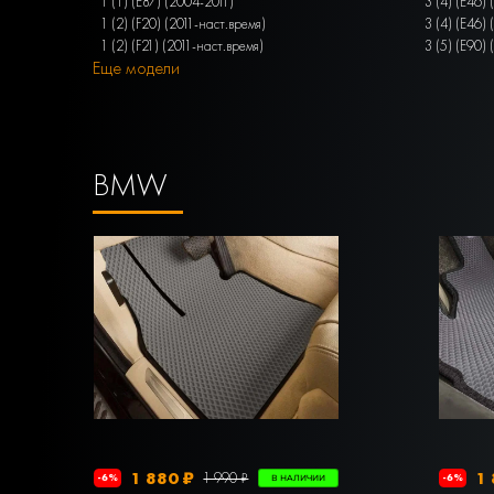
1 (1) (E87) (2004-2011)
3 (4) (E46)
1 (2) (F20) (2011-наст.время)
3 (4) (E46)
1 (2) (F21) (2011-наст.время)
3 (5) (E90)
Еще модели
BMW
1 880 ₽
1 
1 990 ₽
-6%
-6%
В НАЛИЧИИ