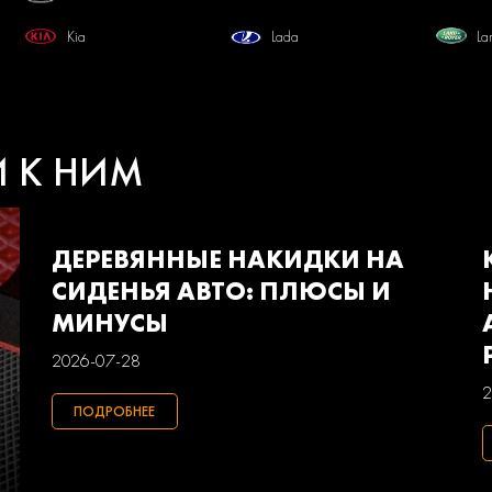
Kia
Lada
La
Mercedes-benz
Mini
Mi
Pontiac
Porsche
Ra
И К НИМ
Smart
Ssangyong
Su
Volkswagen
Volvo
Ва
ДЕРЕВЯННЫЕ НАКИДКИ НА
СИДЕНЬЯ АВТО: ПЛЮСЫ И
МИНУСЫ
2026-07-28
2
ПОДРОБНЕЕ