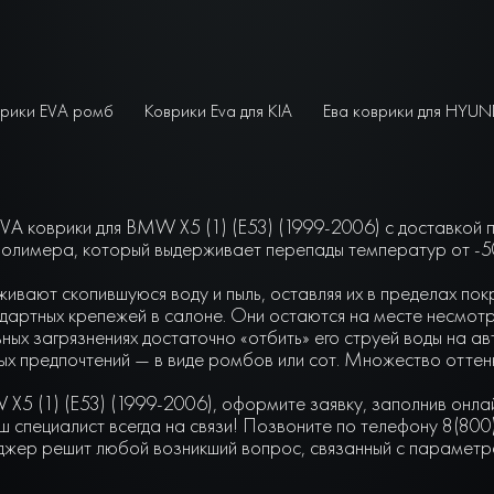
рики EVA ромб
Коврики Eva для KIA
Ева коврики для HYUN
VA коврики для BMW X5 (1) (E53) (1999-2006) с доставкой 
олимера, который выдерживает перепады температур от -50 
живают скопившуюся воду и пыль, оставляя их в пределах по
артных крепежей в салоне. Они остаются на месте несмотря 
ьных загрязнениях достаточно «отбить» его струей воды на а
чных предпочтений — в виде ромбов или сот. Множество отте
X5 (1) (E53) (1999-2006), оформите заявку, заполнив онл
 специалист всегда на связи! Позвоните по телефону 8(800
джер решит любой возникший вопрос, связанный с параметра