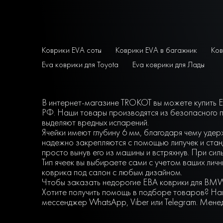
Коврики EVA соты
Коврики EVA в багажник
Ков
Eva коврики для Toyota
Eva коврики для Лады
В интернет-магазине TROKOT вы можете купить E
РФ. Наши товары производятся из безопасного п
выделяют вредных испарений.
Ячейки имеют глубину 6 мм, благодаря чему удер
надежно закрепляются с помощью липучек и станд
просто вынув его из машины и встряхнув. При сил
Тип ячеек вы выбираете сами с учетом ваших ли
коврика под салон с любым дизайном.
Чтобы заказать недорогие ЕВА коврики для BMW 
Хотите получить помощь в подборе товаров? Наш
мессенджер WhatsApp, Viber или Telegram. Мене