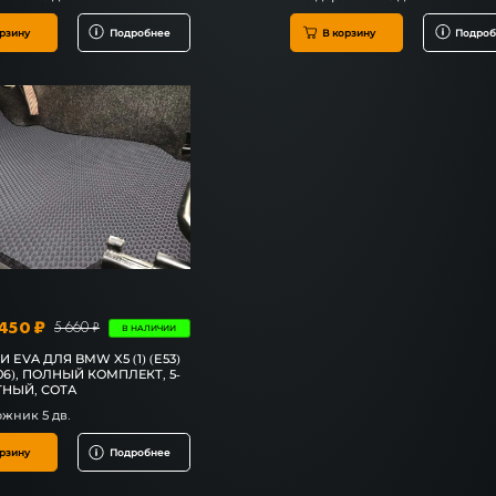
рзину
Подробнее
В корзину
Подроб
450 ₽
5 660 ₽
В НАЛИЧИИ
 EVA ДЛЯ BMW X5 (1) (E53)
006), ПОЛНЫЙ КОМПЛЕКТ, 5-
ТНЫЙ, СОТА
жник 5 дв.
рзину
Подробнее