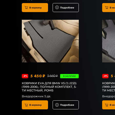
В корзину
Подробнее
В ко
5 450 ₽
5 
5 660 ₽
-4%
-4%
В НАЛИЧИИ
КОВРИКИ EVA ДЛЯ BMW X5 (1) (E53)
КОВРИКИ
(1999-2006), ПОЛНЫЙ КОМПЛЕКТ, 5-
(1999-2
ТИ МЕСТНЫЙ, РОМБ
ТИ МЕС
Внедорожник 5 дв.
Внедоро
В корзину
Подробнее
В ко