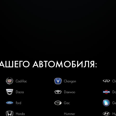
ВАШЕГО АВТОМОБИЛЯ:
Cadillac
Changan
Ch
Dacia
Daewoo
Da
Ford
Gac
Ge
Honda
Hummer
Hy