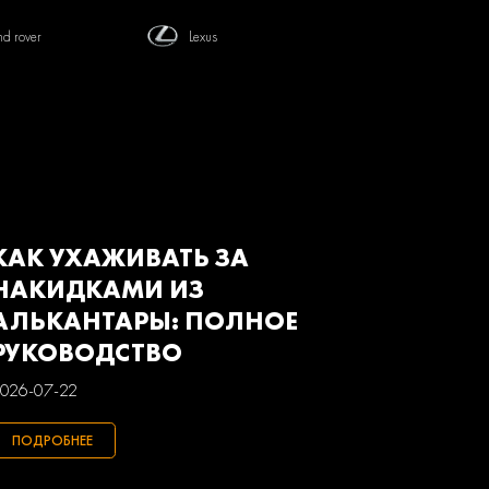
nd rover
Lexus
tsubishi
Nissan
von
Renault
baru
Suzuki
з
Газ
КАК УХАЖИВАТЬ ЗА
НАКИДКАМИ ИЗ
АЛЬКАНТАРЫ: ПОЛНОЕ
РУКОВОДСТВО
026-07-22
ПОДРОБНЕЕ