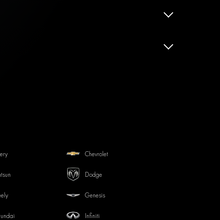
ery
Chevrolet
tsun
Dodge
ely
Genesis
undai
Infiniti