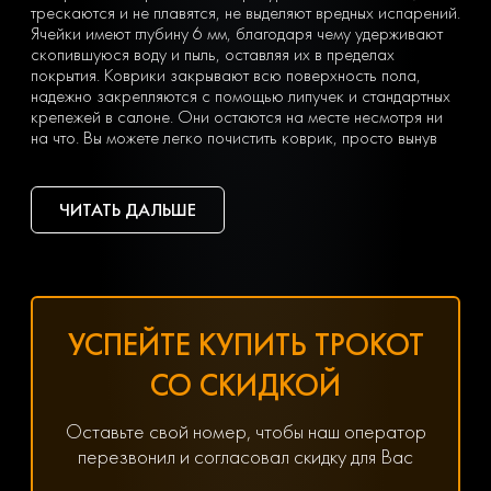
трескаются и не плавятся, не выделяют вредных испарений.
Ячейки имеют глубину 6 мм, благодаря чему удерживают
скопившуюся воду и пыль, оставляя их в пределах
покрытия. Коврики закрывают всю поверхность пола,
надежно закрепляются с помощью липучек и стандартных
крепежей в салоне. Они остаются на месте несмотря ни
на что. Вы можете легко почистить коврик, просто вынув
его из машины и встряхнув. При сильных загрязнениях
достаточно «отбить» его струей воды на автомойке или из
дворового шланга.
ЧИТАТЬ ДАЛЬШЕ
Тип ячеек вы выбираете сами с учетом ваших личных
предпочтений — в виде ромбов или сот. Множество
оттенков позволяет подобрать идеальный вариант
коврика под салон с любым дизайном.
Чтобы заказать недорогие ЕВА коврики для BMW 3 (5)
(E90) (2005-2013), оформите заявку, заполнив онлайн-
УСПЕЙТЕ КУПИТЬ ТРОКОТ
форму на нашем сайте.
Хотите получить помощь в подборе товаров? Наш
СО СКИДКОЙ
специалист всегда на связи! Позвоните по телефону
8(800) 600-89-40, 8(495) 445-55-08 или напишите в
мессенджер WhatsApp, Viber или Telegram. Менеджер
Оставьте свой номер, чтобы наш оператор
решит любой возникший вопрос, связанный с
перезвонил и согласовал скидку для Вас
параметрами, ценой и доставкой.