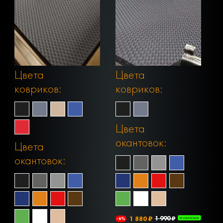
Цвета
Цвета
ковриков:
ковриков:
Цвета
окантовок:
Цвета
окантовок:
1 880 ₽
1 990 ₽
-6%
В НАЛИЧИИ