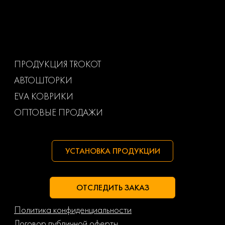
Toyota
Uaz
Volkswagen
Volvo
Ваз
Газ
ПРОДУКЦИЯ TROKOT
АВТОШТОРКИ
Маз
Тагаз
EVA КОВРИКИ
ОПТОВЫЕ ПРОДАЖИ
УСТАНОВКА ПРОДУКЦИИ
ОТСЛЕДИТЬ ЗАКАЗ
Политика конфиденциальности
Договор публичной оферты