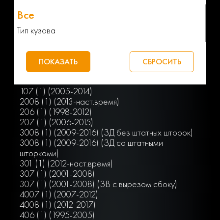
Тип кузова
107 (1) (2005-2014)
2008 (1) (2013-наст.время)
206 (1) (1998-2012)
207 (1) (2006-2015)
3008 (1) (2009-2016) (ЗД без штатных шторок)
3008 (1) (2009-2016) (ЗД со штатными
шторками)
301 (1) (2012-наст.время)
307 (1) (2001-2008)
307 (1) (2001-2008) (ЗВ с вырезом сбоку)
4007 (1) (2007-2012)
4008 (1) (2012-2017)
406 (1) (1995-2005)