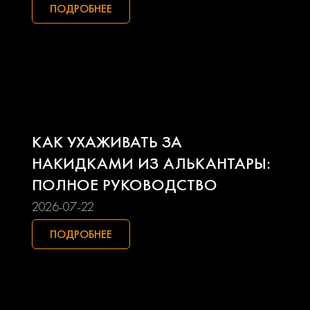
Mitsubishi
Nissan
ПОДРОБНЕЕ
Opel
Peugeot
Pontiac
Porsche
Ravon
Renault
КАК УХАЖИВАТЬ ЗА
Seat
Skoda
НАКИДКАМИ ИЗ АЛЬКАНТАРЫ:
ПОЛНОЕ РУКОВОДСТВО
Smart
Ssangyong
2026-07-22
Subaru
Suzuki
ПОДРОБНЕЕ
Toyota
Uaz
Volkswagen
Volvo