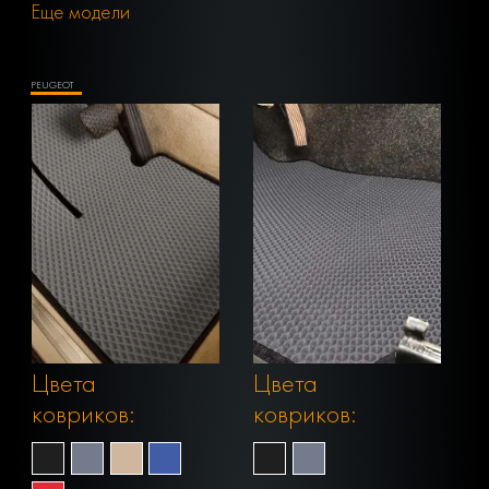
Еще модели
PEUGEOT
Цвета
Цвета
ковриков:
ковриков: