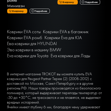
ромб
В корзину
Подробнее
Минивэн
В корзину
Подробнее
Коврики EVA соты
Коврики EVA в багажник
Коврики EVA ромб
Коврики Eva для KIA
Ева коврики для HYUNDAI
Эво коврики в машину BMW
Eva коврики для Toyota
Eva коврики для Лады
В интернет-магазине TROKOT вы можете купить EVA
коврики для Peugeot Partner Tepee (2) (2008-2012) с
доставкой по Москве, Санкт-Петербургу и в другие
регионы РФ. Наши товары производятся из безопасного
полимера, который выдерживает перепады температур от
-50 до +50°С, не трескаются и не плавятся, не выделяют
вредных испарений.
Ячейки имеют глубину 6 мм, благодаря чему удерживают