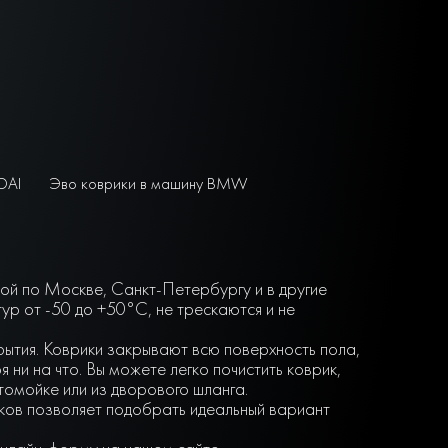
DAI
Эво коврики в машину BMW
кой по Москве, Санкт-Петербургу и в другие
р от -50 до +50°С, не трескаются и не
крытия. Коврики закрывают всю поверхность пола,
ни на что. Вы можете легко почистить коврик,
втомойке или из дворового шланга.
нков позволяет подобрать идеальный вариант