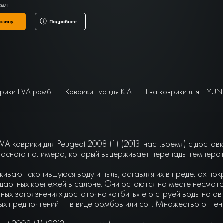
сал
рзину
Подробнее
рики EVA ромб
Коврики Eva для KIA
Ева коврики для HYUN
A коврики для Peugeot 2008 (1) (2013-наст.время) с достав
асного полимера, который выдерживает перепады температу
живают скопившуюся воду и пыль, оставляя их в пределах по
артных крепежей в салоне. Они остаются на месте несмотря 
ьных загрязнениях достаточно «отбить» его струей воды на а
чных предпочтений — в виде ромбов или сот. Множество отте