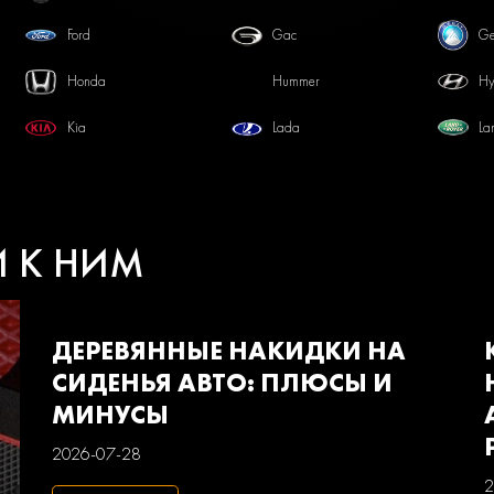
Ford
Gac
Ge
Honda
Hummer
Hy
Kia
Lada
La
Mercedes-benz
Mini
Mi
Pontiac
Porsche
Ra
И К НИМ
Smart
Ssangyong
Su
Volkswagen
Volvo
Ва
ДЕРЕВЯННЫЕ НАКИДКИ НА
СИДЕНЬЯ АВТО: ПЛЮСЫ И
МИНУСЫ
2026-07-28
2