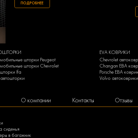
ПОДРОБНЕЕ
ОШТОРКИ
EVA КОВРИКИ
мобильные шторки Peugeot
Chevrolet автоков
мобильные шторки Chevrolet
Changan ЕВА ков
шторки Ifa
Porsche ЕВА коври
n автошторки
Volvo автоковрик
О компании
Контакты
Отзывы
ки
а сиденья
ры в багажник