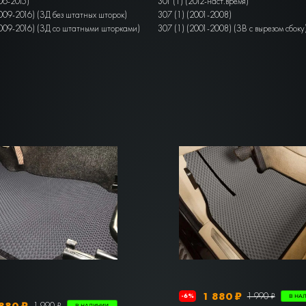
06-2015)
301 (1) (2012-наст.время)
009-2016) (ЗД без штатных шторок)
307 (1) (2001-2008)
2009-2016) (ЗД со штатными шторками)
307 (1) (2001-2008) (ЗВ с вырезом сбоку
1 880 ₽
1 990 ₽
-6%
В НА
880 ₽
1 990 ₽
В НАЛИЧИИ