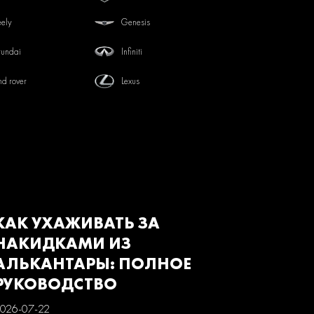
ely
Genesis
undai
Infiniti
nd rover
Lexus
tsubishi
Nissan
von
Renault
baru
Suzuki
з
Газ
КАК УХАЖИВАТЬ ЗА
НАКИДКАМИ ИЗ
АЛЬКАНТАРЫ: ПОЛНОЕ
РУКОВОДСТВО
026-07-22