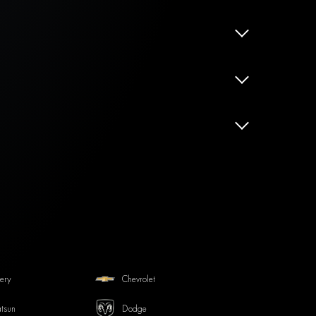
ery
Chevrolet
tsun
Dodge