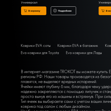
Универсал
Универ
В корзину
Подробнее
В ко
Коврики EVA соты
Коврики EVA в багажник
Ков
Eva коврики для Toyota
Eva коврики для Лады
В интернет-магазине TROKOT вы можете купить EV
регионы РФ. Наши товары производятся из безоп
плавятся, не выделяют вредных испарений.
Ячейки имеют глубину 6 мм, благодаря чему удер
надежно закрепляются с помощью липучек и станд
просто вынув его из машины и встряхнув. При сил
Тип ячеек вы выбираете сами с учетом ваших ли
коврика под салон с любым дизайном.