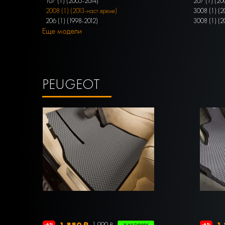
107 (1) (2005-2014)
207 (1) (20
2008 (1) (2013-наст.время)
3008 (1) (2
206 (1) (1998-2012)
3008 (1) (
Еще модели
PEUGEOT
1 880 ₽
1 
1 990 ₽
-6%
-6%
В НАЛИЧИИ