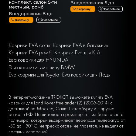
комплект, салон 5-ти
Внедорожник 5 дв.
местный, ромб
В корзину
Подробнее
Внедорожник 5 дв.
В корзину
Подробнее
Коврики EVA соты
Коврики EVA в багажник
Коврики EVA ромб
Коврики Eva для KIA
Ева коврики для HYUNDAI
Эво коврики в машину BMW
Eva коврики для Toyota
Eva коврики для Лады
В интернет-магазине TROKOT вы можете купить EVA
коврики для Land Rover Freelander (2) (2006-2014) с
доставкой по Москве, Санкт-Петербургу и в другие
регионы РФ. Наши товары производятся из безопасного
полимера, который выдерживает перепады температур от
-50 до +50°С, не трескаются и не плавятся, не выделяют
вредных испарений.