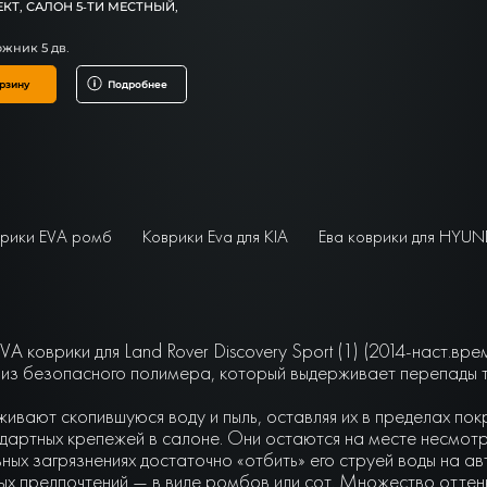
КТ, САЛОН 5-ТИ МЕСТНЫЙ,
жник 5 дв.
рзину
Подробнее
рики EVA ромб
Коврики Eva для KIA
Ева коврики для HYUN
A коврики для Land Rover Discovery Sport (1) (2014-наст.вр
 из безопасного полимера, который выдерживает перепады т
живают скопившуюся воду и пыль, оставляя их в пределах по
артных крепежей в салоне. Они остаются на месте несмотря 
ьных загрязнениях достаточно «отбить» его струей воды на а
чных предпочтений — в виде ромбов или сот. Множество отте