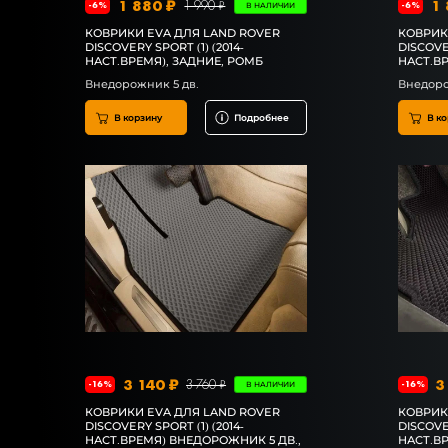
1 880 ₽
1 
1 990 ₽
-6%
-6%
В НАЛИЧИИ
КОВРИКИ EVA ДЛЯ LAND ROVER
КОВРИК
DISCOVERY SPORT (1) (2014-
DISCOVER
НАСТ.ВРЕМЯ), ЗАДНИЕ, РОМБ
НАСТ.ВР
Внедорожник 5 дв.
Внедоро
В корзину
Подробнее
В ко
3 140 ₽
3
3 760 ₽
-16%
-16%
В НАЛИЧИИ
КОВРИКИ EVA ДЛЯ LAND ROVER
КОВРИК
DISCOVERY SPORT (1) (2014-
DISCOVER
НАСТ.ВРЕМЯ) ВНЕДОРОЖНИК 5 ДВ.,
НАСТ.В