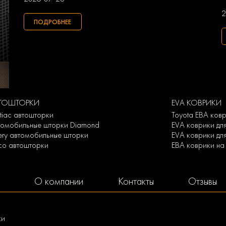
2
ПОДРОБНЕЕ
ТОШТОРКИ
EVA КОВРИКИ
tiac автошторки
Toyota ЕВА ков
томобильные шторки Diamond
EVA коврики для
ery автомобильные шторки
EVA коврики дл
eco автошторки
ЕВА коврики на
О компании
Контакты
Отзывы
ки