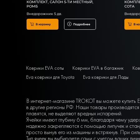
КОМПЛЕКТ, САЛОН 5-ТИ МЕСТНЫЙ,
КОМПЛЕ
РОМБ
СОТА
Внедорожник 5 дв.
Внедоро
В корзину
Подробнее
В ко
Коврики EVA соты
Коврики EVA в багажник
Ков
Eva коврики для Toyota
Eva коврики для Лады
В интернет-магазине TROKOT вы можете купить EV
в другие регионы РФ. Наши товары производятся
плавятся, не выделяют вредных испарений.
Ячейки имеют глубину 6 мм, благодаря чему удер
надежно закрепляются с помощью липучек и станд
просто вынув его из машины и встряхнув. При сил
Тип ячеек вы выбираете сами с учетом ваших ли