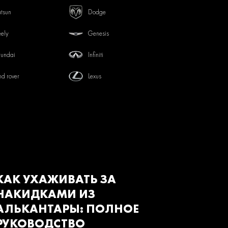
tsun
Dodge
ely
Genesis
undai
Infiniti
nd rover
Lexus
tsubishi
Nissan
von
Renault
baru
Suzuki
з
Газ
КАК УХАЖИВАТЬ ЗА
НАКИДКАМИ ИЗ
АЛЬКАНТАРЫ: ПОЛНОЕ
РУКОВОДСТВО