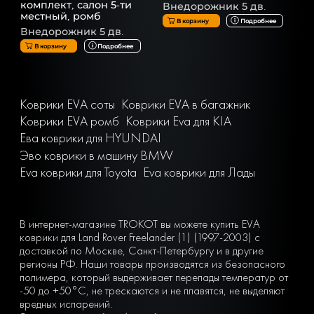
комплект, салон 5-ти
Внедорожник 5 дв.
местный, ромб
В корзину
Подробнее
Внедорожник 5 дв.
В корзину
Подробнее
Коврики EVA соты
Коврики EVA в багажник
Коврики EVA ромб
Коврики Eva для KIA
Ева коврики для HYUNDAI
Эво коврики в машину BMW
Eva коврики для Toyota
Eva коврики для Лады
В интернет-магазине TROKOT вы можете купить EVA
коврики для Land Rover Freelander (1) (1997-2003) с
доставкой по Москве, Санкт-Петербургу и в другие
регионы РФ. Наши товары производятся из безопасного
полимера, который выдерживает перепады температур от
-50 до +50°С, не трескаются и не плавятся, не выделяют
вредных испарений.