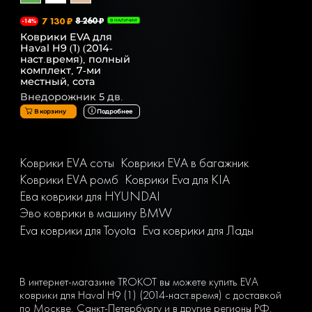
7 130 ₽
8 260 ₽
-14%
В НАЛИЧИИ
Коврики EVA для
Haval H9 (1) (2014-
наст.время), полный
комплект, 7-ми
местный, сота
Внедорожник 5 дв.
В корзину
Подробнее
Коврики EVA соты
Коврики EVA в багажник
Коврики EVA ромб
Коврики Eva для KIA
Ева коврики для HYUNDAI
Эво коврики в машину BMW
Eva коврики для Toyota
Eva коврики для Лады
В интернет-магазине TROKOT вы можете купить EVA
коврики для Haval H9 (1) (2014-наст.время) с доставкой
по Москве, Санкт-Петербургу и в другие регионы РФ.