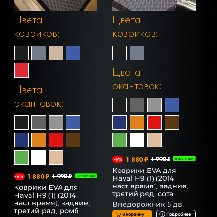
Цвета
Цвета
ковриков:
ковриков:
Цвета
окантовок:
Цвета
окантовок:
1 880 ₽
1 990 ₽
-6%
В НАЛИЧИИ
Коврики EVA для
1 880 ₽
1 990 ₽
Haval H9 (1) (2014-
-6%
В НАЛИЧИИ
наст.время), задние,
Коврики EVA для
третий ряд, сота
Haval H9 (1) (2014-
наст.время), задние,
Внедорожник 5 дв.
третий ряд, ромб
В корзину
Подробнее