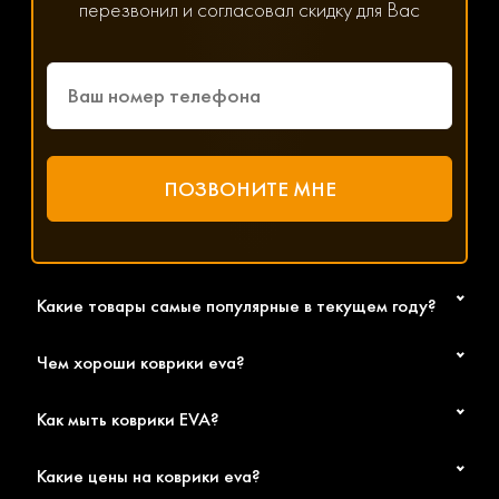
мессенджер WhatsApp, Viber или Telegram. Менеджер
перезвонил и согласовал скидку для Вас
решит любой возникший вопрос, связанный с
параметрами, ценой и доставкой.
Какие товары самые популярные в текущем году?
Чем хороши коврики eva?
Как мыть коврики EVA?
Какие цены на коврики eva?