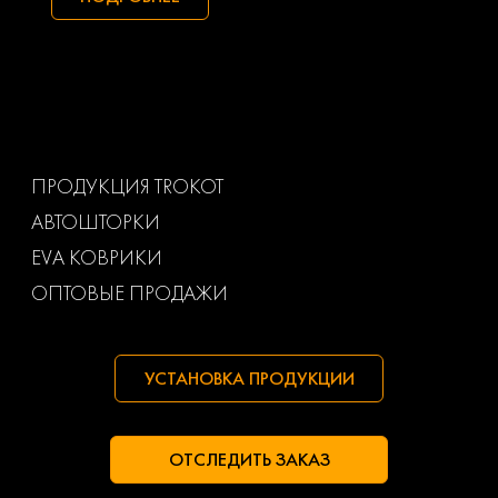
Toyota
Uaz
Volkswagen
Volvo
Ваз
Газ
ПРОДУКЦИЯ TROKOT
АВТОШТОРКИ
Маз
Тагаз
EVA КОВРИКИ
ОПТОВЫЕ ПРОДАЖИ
УСТАНОВКА ПРОДУКЦИИ
ОТСЛЕДИТЬ ЗАКАЗ