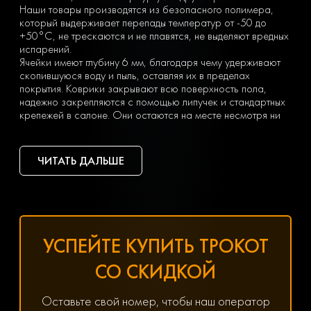
Наши товары производятся из безопасного полимера,
который выдерживает перепады температур от -50 до
+50°С, не трескаются и не плавятся, не выделяют вредных
испарений.
Ячейки имеют глубину 6 мм, благодаря чему удерживают
скопившуюся воду и пыль, оставляя их в пределах
покрытия. Коврики закрывают всю поверхность пола,
надежно закрепляются с помощью липучек и стандартных
крепежей в салоне. Они остаются на месте несмотря ни
на что. Вы можете легко почистить коврик, просто вынув
его из машины и встряхнув. При сильных загрязнениях
достаточно «отбить» его струей воды на автомойке или из
ЧИТАТЬ ДАЛЬШЕ
дворового шланга.
Тип ячеек вы выбираете сами с учетом ваших личных
предпочтений — в виде ромбов или сот. Множество
оттенков позволяет подобрать идеальный вариант
коврика под салон с любым дизайном.
Чтобы заказать недорогие ЕВА коврики для Haval H9 (1)
УСПЕЙТЕ КУПИТЬ ТРОКОТ
(2014-наст.время), оформите заявку, заполнив онлайн-
форму на нашем сайте.
СО СКИДКОЙ
Хотите получить помощь в подборе товаров? Наш
специалист всегда на связи! Позвоните по телефону
8(800) 600-89-40, 8(495) 445-55-08 или напишите в
Оставьте свой номер, чтобы наш оператор