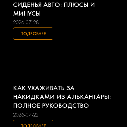
Lifan
Mazda
СИДЕНЬЯ АВТО: ПЛЮСЫ И
МИНУСЫ
Mercedes-benz
Mini
2026-07-28
Mitsubishi
Nissan
ПОДРОБНЕЕ
Opel
Peugeot
Pontiac
Porsche
Ravon
Renault
КАК УХАЖИВАТЬ ЗА
Seat
Skoda
НАКИДКАМИ ИЗ АЛЬКАНТАРЫ:
ПОЛНОЕ РУКОВОДСТВО
Smart
Ssangyong
2026-07-22
Subaru
Suzuki
ПОДРОБНЕЕ