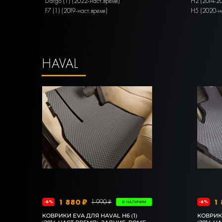
Dargo (1) (2022-наст.время)
H2 (2014-2
F7 (1) (2019-наст.время)
H5 (2020-н
HAVAL
1 880 ₽
1 
1 990 ₽
-6%
-6%
В НАЛИЧИИ
КОВРИКИ EVA ДЛЯ HAVAL H6 (1)
КОВРИКИ