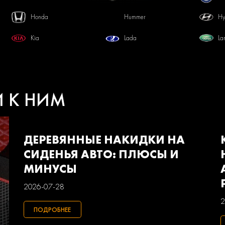
Honda
Hummer
Hy
Kia
Lada
La
Mercedes-benz
Mini
Mi
Pontiac
Porsche
Ra
И К НИМ
Smart
Ssangyong
Su
Volkswagen
Volvo
Ва
ДЕРЕВЯННЫЕ НАКИДКИ НА
СИДЕНЬЯ АВТО: ПЛЮСЫ И
МИНУСЫ
2026-07-28
2
ПОДРОБНЕЕ