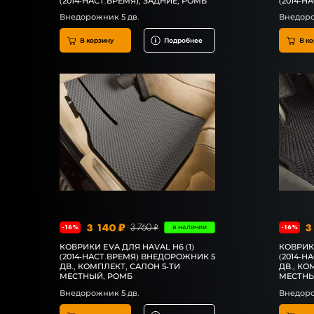
(2014-НАСТ.ВРЕМЯ), ЗАДНИЕ, РОМБ
(2014-Н
Внедорожник 5 дв.
Внедоро
В корзину
Подробнее
В ко
3 140 ₽
3
3 760 ₽
-16%
-16%
В НАЛИЧИИ
КОВРИКИ EVA ДЛЯ HAVAL H6 (1)
КОВРИКИ
(2014-НАСТ.ВРЕМЯ) ВНЕДОРОЖНИК 5
(2014-Н
ДВ., КОМПЛЕКТ, САЛОН 5-ТИ
ДВ., КО
МЕСТНЫЙ, РОМБ
МЕСТНЫ
Внедорожник 5 дв.
Внедоро