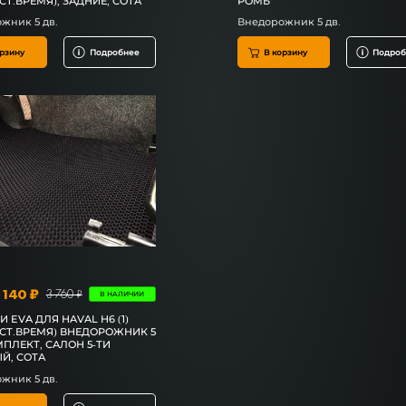
АСТ.ВРЕМЯ), ЗАДНИЕ, СОТА
РОМБ
жник 5 дв.
Внедорожник 5 дв.
рзину
Подробнее
В корзину
Подроб
 140 ₽
3 760 ₽
В НАЛИЧИИ
 EVA ДЛЯ HAVAL H6 (1)
АСТ.ВРЕМЯ) ВНЕДОРОЖНИК 5
МПЛЕКТ, САЛОН 5-ТИ
Й, СОТА
жник 5 дв.