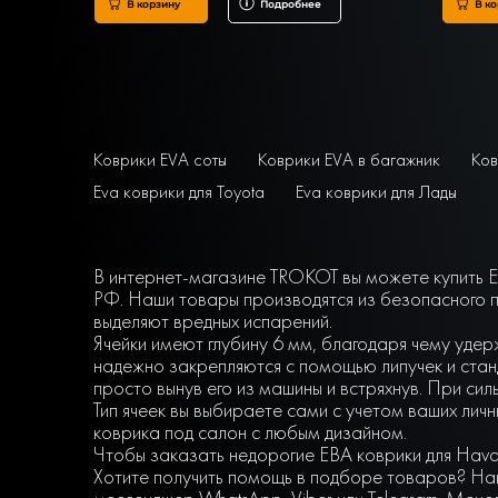
В корзину
Подробнее
В ко
Коврики EVA соты
Коврики EVA в багажник
Ков
Eva коврики для Toyota
Eva коврики для Лады
В интернет-магазине TROKOT вы можете купить EV
РФ. Наши товары производятся из безопасного п
выделяют вредных испарений.
Ячейки имеют глубину 6 мм, благодаря чему удер
надежно закрепляются с помощью липучек и станд
просто вынув его из машины и встряхнув. При сил
Тип ячеек вы выбираете сами с учетом ваших ли
коврика под салон с любым дизайном.
Чтобы заказать недорогие ЕВА коврики для Haval
Хотите получить помощь в подборе товаров? Наш