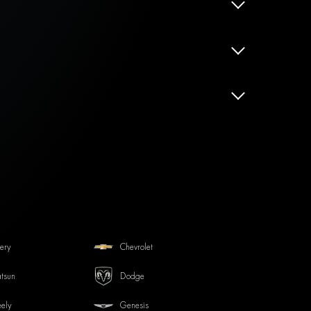
ery
Chevrolet
tsun
Dodge
ely
Genesis