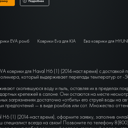
рзину
Подробнее
рики EVA ромб
Коврики Eva для KIA
Ева коврики для HYUN
A коврики для Haval H6 (1) (2014-наст.время) с доставкой 
олимера, который выдерживает перепады температур от -50 
живают скопившуюся воду и пыль, оставляя их в пределах по
артных крепежей в салоне. Они остаются на месте несмотря 
ьных загрязнениях достаточно «отбить» его струей воды на а
чных предпочтений — в виде ромбов или сот. Множество отте
 H6 (1) (2014-наст.время), оформите заявку, заполнив онл
 специалист всегда на связи! Позвоните по телефону 8(800