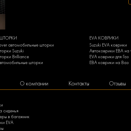
ШТОРКИ
EVA КОВРИКИ
rover автомобильные шторки
Suzuki EVA коврики
торки Suzuki
Автоковрики ЕВА на 
орки Brilliance
EVA коврики для Газ
автомобильные шторки
ЕВА коврики на Ваз
О компании
Контакты
Отзывы
ки
а сиденья
ры в багажник
ки EVA
ры