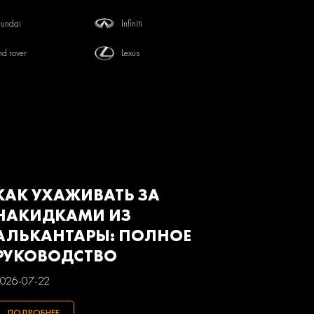
undai
Infiniti
nd rover
Lexus
tsubishi
Nissan
von
Renault
baru
Suzuki
з
Газ
КАК УХАЖИВАТЬ ЗА
НАКИДКАМИ ИЗ
АЛЬКАНТАРЫ: ПОЛНОЕ
РУКОВОДСТВО
026-07-22
ПОДРОБНЕЕ