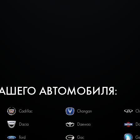
ВАШЕГО АВТОМОБИЛЯ:
Cadillac
Changan
Ch
Dacia
Daewoo
Da
Ford
Gac
Ge