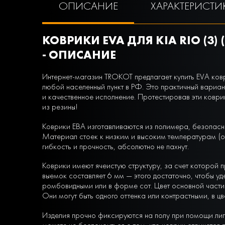
ОПИСАНИЕ
ХАРАКТЕРИСТИ
КОВРИКИ EVA ДЛЯ KIA RIO (3) 
- ОПИСАНИЕ
Интернет-магазин TROKOT предлагает купить EVA коврик
любой населенный пункт в РФ. Это практичный вариан
и качественное исполнение. Протестировав эти коври
из резины!
Коврики ЕВА изготавливаются из полимера, безопасн
Материал стоек к низким и высоким температурам (от
гибкость и прочность, абсолютно не пахнут.
Коврики имеют ячеистую структуру, за счет которой п
выемок составляет 6 мм — этого достаточно, чтобы уд
ромбовидными или в форме сот. Цвет основной части 
Они могут быть одного оттенка или контрастными, в ц
Изделия прочно фиксируются на полу при помощи липу