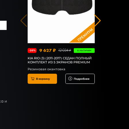
5 45
-4%
КОВРИКИ EVA
2017), ПОЛ
МЕСТНЫЙ, 
В корзин
9 627 ₽
12 034 ₽
-20%
В НАЛИЧИИ
KIA RIO (3) (2011-2017) СЕДАН ПОЛНЫЙ
КОМПЛЕКТ ИЗ 5 ЭКРАНОВ PREMIUM
Резиновая окантовка
В корзину
Подробнее
ка и