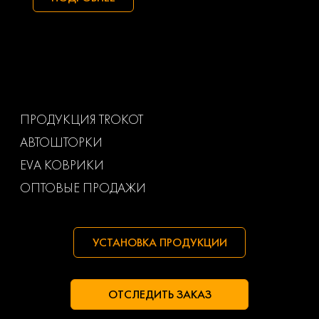
Toyota
Uaz
Volkswagen
Volvo
Ваз
Газ
ПРОДУКЦИЯ TROKOT
АВТОШТОРКИ
Маз
Тагаз
EVA КОВРИКИ
ОПТОВЫЕ ПРОДАЖИ
УСТАНОВКА ПРОДУКЦИИ
ОТСЛЕДИТЬ ЗАКАЗ