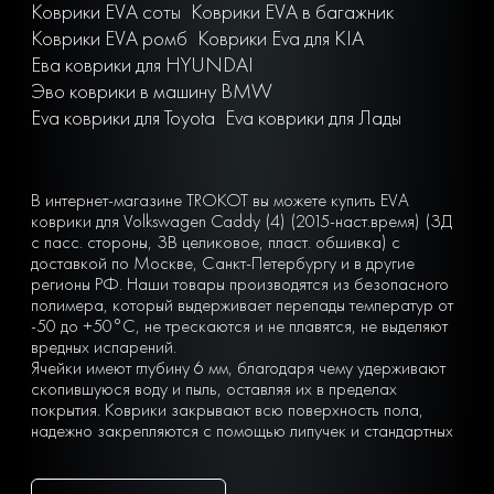
Коврики EVA соты
Коврики EVA в багажник
Коврики EVA ромб
Коврики Eva для KIA
Ева коврики для HYUNDAI
Эво коврики в машину BMW
Eva коврики для Toyota
Eva коврики для Лады
В интернет-магазине TROKOT вы можете купить EVA
коврики для Volkswagen Caddy (4) (2015-наст.время) (ЗД
с пасс. стороны, ЗВ целиковое, пласт. обшивка) с
доставкой по Москве, Санкт-Петербургу и в другие
регионы РФ. Наши товары производятся из безопасного
полимера, который выдерживает перепады температур от
-50 до +50°С, не трескаются и не плавятся, не выделяют
вредных испарений.
Ячейки имеют глубину 6 мм, благодаря чему удерживают
скопившуюся воду и пыль, оставляя их в пределах
покрытия. Коврики закрывают всю поверхность пола,
надежно закрепляются с помощью липучек и стандартных
крепежей в салоне. Они остаются на месте несмотря ни
на что. Вы можете легко почистить коврик, просто вынув
его из машины и встряхнув. При сильных загрязнениях