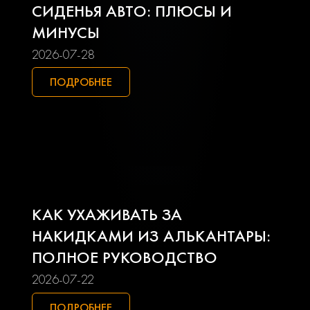
Lifan
Mazda
СИДЕНЬЯ АВТО: ПЛЮСЫ И
МИНУСЫ
Mercedes-benz
Mini
2026-07-28
Mitsubishi
Nissan
ПОДРОБНЕЕ
Opel
Peugeot
Pontiac
Porsche
Ravon
Renault
КАК УХАЖИВАТЬ ЗА
Seat
Skoda
НАКИДКАМИ ИЗ АЛЬКАНТАРЫ:
ПОЛНОЕ РУКОВОДСТВО
Smart
Ssangyong
2026-07-22
Subaru
Suzuki
ПОДРОБНЕЕ