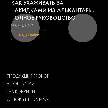
КАК УХАЖИВАТЬ ЗА
Seat
Skoda
НАКИДКАМИ ИЗ АЛЬКАНТАРЫ:
ПОЛНОЕ РУКОВОДСТВО
Smart
Ssangyong
2026-07-22
Subaru
Suzuki
ПОДРОБНЕЕ
Toyota
Uaz
Volkswagen
Volvo
Ваз
Газ
ПРОДУКЦИЯ TROKOT
АВТОШТОРКИ
Маз
Тагаз
EVA КОВРИКИ
ОПТОВЫЕ ПРОДАЖИ