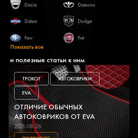
Dacia
Daewoo
Datsun
Dodge
Faw
Fiat
Показать все
Ford
Gac
и полезные статьи к ним
Geely
Genesis
ТРОКОТ
АВТОКОВРИКИ
Great wall
Haval
EVA
Honda
Hummer
ОТЛИЧИЕ ОБЫЧНЫХ
АВТОКОВРИКОВ ОТ EVA
Hyundai
Infiniti
2021-08-26
Jaguar
Jeep