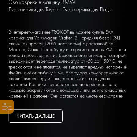
Эво коврики в машину BMW
Eva коврики для Toyota
Eva коврики для Лады
В интернет-магазине TROKOT вы можете купить EVA
коврики для Volkswagen Crafter (2) (средняя база) (ЗД
сдвижная правая)(2016-наст.время) с доставкой по
Москве, Санкт-Петербургу и в другие регионы РФ. Наши
товары производятся из безопасного полимера, который
выдерживает перепады температур от -50 до +50°С, не
трескаются и не плавятся, не выделяют вредных испарений.
Ячейки имеют глубину 6 мм, благодаря чему удерживают
скопившуюся воду и пыль, оставляя их в пределах
покрытия. Коврики закрывают всю поверхность пола,
надежно закрепляются с помощью липучек и стандартных
крепежей в салоне. Они остаются на месте несмотря ни
на что. Вы можете легко почистить коврик, просто вынув
его из машины и встряхнув. При сильных загрязнениях
достаточно «отбить» его струей воды на автомойке или из
ЧИТАТЬ ДАЛЬШЕ
дворового шланга.
Тип ячеек вы выбираете сами с учетом ваших личных
предпочтений — в виде ромбов или сот. Множество
оттенков позволяет подобрать идеальный вариант