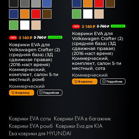
3 140 ₽
3 760 ₽
-16%
В НАЛИЧИИ
Коврики EVA для
3 140 ₽
3 760 ₽
Volkswagen Crafter (2)
-16%
В НАЛИЧИИ
(средняя база) (ЗД
Коврики EVA для
сдвижная правая)
Volkswagen Crafter (2)
(2016-наст.время)
(средняя база) (ЗД
Коммерческий,
сдвижная правая)
комплект, салон 5-ти
(2016-наст.время)
местный, сота
Коммерческий,
комплект, салон 5-ти
Коммерческий
местный, ромб
В корзину
Подробнее
Коммерческий
В корзину
Подробнее
Коврики EVA соты
Коврики EVA в багажник
Коврики EVA ромб
Коврики Eva для KIA
Ева коврики для HYUNDAI