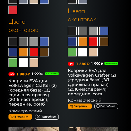
Цвета
окантовок:
Цвета
окантовок:
1 880 ₽
1 990 ₽
-6%
В НАЛИЧИИ
Коврики EVA для
1 880 ₽
1 990 ₽
Volkswagen Crafter (2)
-6%
В НАЛИЧИИ
(средняя база) (ЗД
Коврики EVA для
сдвижная правая)
Volkswagen Crafter (2)
(2016-наст.время),
(средняя база) (ЗД
передние, сота
сдвижная правая)
(2016-наст.время),
Коммерческий
передние, ромб
В корзину
Подробнее
Коммерческий
В корзину
Подробнее