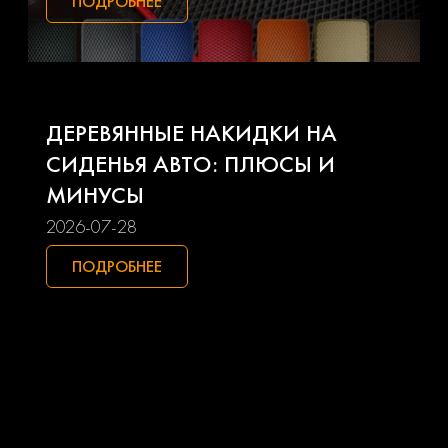
ПОДРОБНЕЕ
Kia
Lada
Land rover
Lexus
ДЕРЕВЯННЫЕ НАКИДКИ НА
Lifan
Mazda
СИДЕНЬЯ АВТО: ПЛЮСЫ И
МИНУСЫ
Mercedes-benz
Mini
2026-07-28
Mitsubishi
Nissan
ПОДРОБНЕЕ
Opel
Peugeot
Pontiac
Porsche
Ravon
Renault