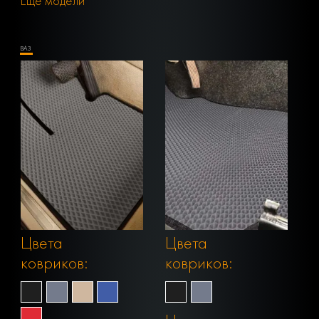
Еще модели
ВАЗ
Цвета
Цвета
ковриков:
ковриков: