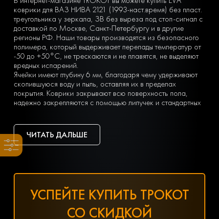
В интернет-магазине TROKOT вы можете купить EVA
коврики для ВАЗ НИВА 2121 (1993-наст.время) без пласт.
треугольника у зеркала, ЗВ без выреза под стоп-сигнал с
доставкой по Москве, Санкт-Петербургу и в другие
регионы РФ. Наши товары производятся из безопасного
полимера, который выдерживает перепады температур от
-50 до +50°С, не трескаются и не плавятся, не выделяют
вредных испарений.
Ячейки имеют глубину 6 мм, благодаря чему удерживают
скопившуюся воду и пыль, оставляя их в пределах
покрытия. Коврики закрывают всю поверхность пола,
надежно закрепляются с помощью липучек и стандартных
крепежей в салоне. Они остаются на месте несмотря ни
на что. Вы можете легко почистить коврик, просто вынув
его из машины и встряхнув. При сильных загрязнениях
ЧИТАТЬ ДАЛЬШЕ
достаточно «отбить» его струей воды на автомойке или из
дворового шланга.
Тип ячеек вы выбираете сами с учетом ваших личных
предпочтений — в виде ромбов или сот. Множество
оттенков позволяет подобрать идеальный вариант
коврика под салон с любым дизайном.
УСПЕЙТЕ КУПИТЬ ТРОКОТ
Чтобы заказать недорогие ЕВА коврики для ВАЗ НИВА
2121 (1993-наст.время) без пласт. треугольника у зеркала,
СО СКИДКОЙ
ЗВ без выреза под стоп-сигнал, оформите заявку,