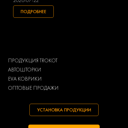
2026-07-22
Subaru
Suzuki
ПОДРОБНЕЕ
Toyota
Uaz
Volkswagen
Volvo
Ваз
Газ
ПРОДУКЦИЯ TROKOT
АВТОШТОРКИ
Маз
Тагаз
EVA КОВРИКИ
ОПТОВЫЕ ПРОДАЖИ
УСТАНОВКА ПРОДУКЦИИ