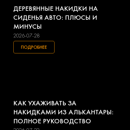
Land rover
Lexus
ДЕРЕВЯННЫЕ НАКИДКИ НА
Lifan
Mazda
СИДЕНЬЯ АВТО: ПЛЮСЫ И
МИНУСЫ
Mercedes-benz
Mini
2026-07-28
Mitsubishi
Nissan
ПОДРОБНЕЕ
Opel
Peugeot
Pontiac
Porsche
Ravon
Renault
КАК УХАЖИВАТЬ ЗА
Seat
Skoda
НАКИДКАМИ ИЗ АЛЬКАНТАРЫ:
ПОЛНОЕ РУКОВОДСТВО
Smart
Ssangyong