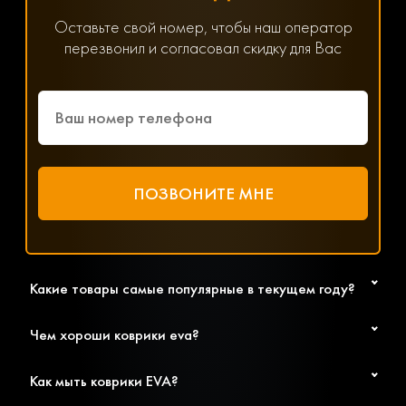
заполнив онлайн-форму на нашем сайте.
Хотите получить помощь в подборе товаров? Наш
Оставьте свой номер, чтобы наш оператор
специалист всегда на связи! Позвоните по телефону
перезвонил и согласовал скидку для Вас
8(800) 600-89-40, 8(495) 445-55-08 или напишите в
мессенджер WhatsApp, Viber или Telegram. Менеджер
решит любой возникший вопрос, связанный с
параметрами, ценой и доставкой.
Какие товары самые популярные в текущем году?
Чем хороши коврики eva?
Как мыть коврики EVA?