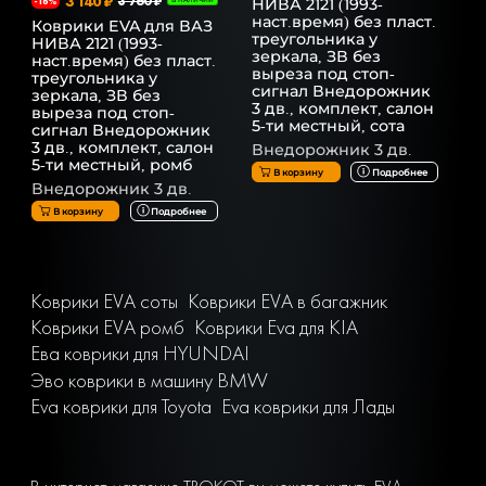
3 140 ₽
3 760 ₽
НИВА 2121 (1993-
-16%
наст.время) без пласт.
Коврики EVA для ВАЗ
треугольника у
НИВА 2121 (1993-
зеркала, ЗВ без
наст.время) без пласт.
выреза под стоп-
треугольника у
сигнал Внедорожник
зеркала, ЗВ без
3 дв., комплект, салон
выреза под стоп-
5-ти местный, сота
сигнал Внедорожник
3 дв., комплект, салон
Внедорожник 3 дв.
5-ти местный, ромб
В корзину
Подробнее
Внедорожник 3 дв.
В корзину
Подробнее
Коврики EVA соты
Коврики EVA в багажник
Коврики EVA ромб
Коврики Eva для KIA
Ева коврики для HYUNDAI
Эво коврики в машину BMW
Eva коврики для Toyota
Eva коврики для Лады