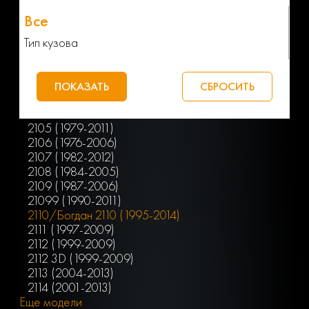
Тип кузова
2105 (1979-2011)
2106 (1976-2006)
2107 (1982-2012)
2108 (1984-2005)
2109 (1987-2006)
21099 (1990-2011)
2110/Богдан 2110 (1995-2014)
2111 (1997-2009)
2112 (1999-2009)
2112 3D (1999-2009)
2113 (2004-2013)
2114 (2001-2013)
Еще модели