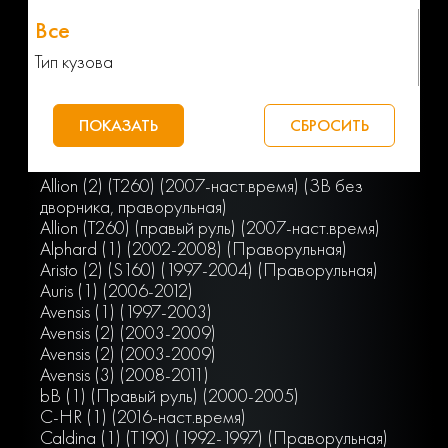
Тип кузова
Allion (2) (T260) (2007-наст.время) (ЗВ без
дворника, праворульная)
Allion (T260) (правый руль) (2007-наст.время)
Alphard (1) (2002-2008) (Праворульная)
Aristo (2) (S160) (1997-2004) (Праворульная)
Auris (1) (2006-2012)
Avensis (1) (1997-2003)
Avensis (2) (2003-2009)
Avensis (2) (2003-2009)
Avensis (3) (2008-2011)
bB (1) (Правый руль) (2000-2005)
C-HR (1) (2016-наст.время)
Caldina (1) (T190) (1992-1997) (Праворульная)