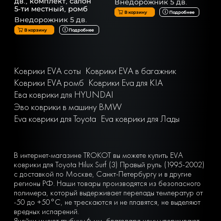
дв., комплект, салон
Внедорожник 5 дв.
5-ти местный, ромб
В корзину
Подробнее
Внедорожник 5 дв.
В корзину
Подробнее
Коврики EVA соты
Коврики EVA в багажник
Коврики EVA ромб
Коврики Eva для KIA
Ева коврики для HYUNDAI
Эво коврики в машину BMW
Eva коврики для Toyota
Eva коврики для Лады
В интернет-магазине TROKOT вы можете купить EVA
коврики для Toyota Hilux Surf (3) Правый руль (1995-2002)
с доставкой по Москве, Санкт-Петербургу и в другие
регионы РФ. Наши товары производятся из безопасного
полимера, который выдерживает перепады температур от
-50 до +50°С, не трескаются и не плавятся, не выделяют
вредных испарений.
Ячейки имеют глубину 6 мм, благодаря чему удерживают