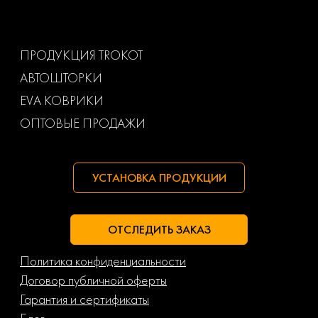
Volkswagen
Volvo
Ваз
Газ
ПРОДУКЦИЯ TROKOT
АВТОШТОРКИ
Маз
Тагаз
EVA КОВРИКИ
ОПТОВЫЕ ПРОДАЖИ
УСТАНОВКА ПРОДУКЦИИ
ОТСЛЕДИТЬ ЗАКАЗ
Политика конфиденциальности
Договор публичной оферты
Гарантия и сертификаты