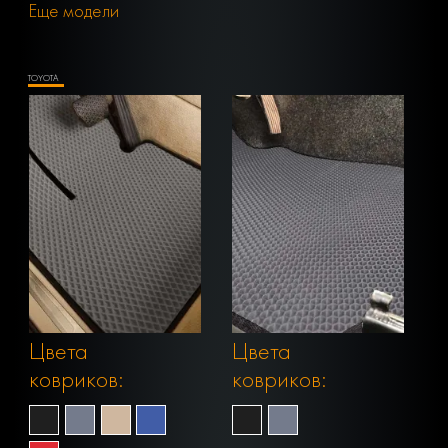
Еще модели
TOYOTA
Цвета
Цвета
ковриков:
ковриков: