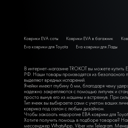
Коврики EVA соты
Коврики EVA в багажник
Ков
Eva коврики для Toyota
Eva коврики для Лады
В интернет-магазине TROKOT вы можете купить EV
РФ. Наши товары производятся из безопасного п
выделяют вредных испарений.
Ячейки имеют глубину 6 мм, благодаря чему удер
надежно закрепляются с помощью липучек и станд
просто вынув его из машины и встряхнув. При сил
Тип ячеек вы выбираете сами с учетом ваших ли
коврика под салон с любым дизайном.
Чтобы заказать недорогие ЕВА коврики для Toyot
Хотите получить помощь в подборе товаров? Наш
мессенджер WhatsApp, Viber или Telegram. Мене