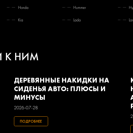
Honda
Hummer
Hy
Kia
Lada
La
Mercedes-benz
Mini
Mi
Pontiac
Porsche
Ra
И К НИМ
Smart
Ssangyong
Su
Volkswagen
Volvo
Ва
ДЕРЕВЯННЫЕ НАКИДКИ НА
СИДЕНЬЯ АВТО: ПЛЮСЫ И
МИНУСЫ
2026-07-28
2
ПОДРОБНЕЕ