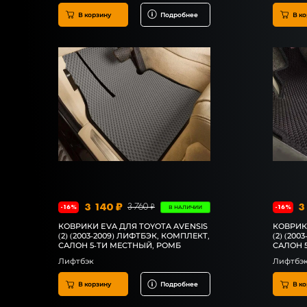
В корзину
Подробнее
В ко
3 140 ₽
3
3 760 ₽
-16%
-16%
В НАЛИЧИИ
КОВРИКИ EVA ДЛЯ TOYOTA AVENSIS
КОВРИК
(2) (2003-2009) ЛИФТБЭК, КОМПЛЕКТ,
(2) (20
САЛОН 5-ТИ МЕСТНЫЙ, РОМБ
САЛОН 
Лифтбэк
Лифтбэ
В корзину
Подробнее
В ко