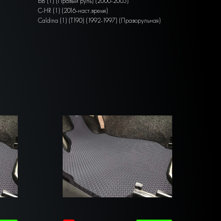
bB (1) (Правый руль) (2000-2005)
C-HR (1) (2016-наст.время)
Caldina (1) (T190) (1992-1997) (Праворульная)