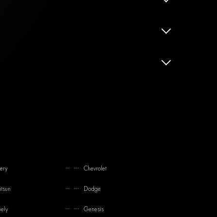
ery
Chevrolet
tsun
Dodge
ely
Genesis