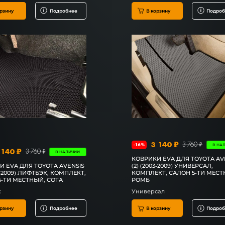
рзину
Подробнее
В корзину
Подроб
3 140 ₽
3 760 ₽
-16%
В НА
 140 ₽
3 760 ₽
В НАЛИЧИИ
КОВРИКИ EVA ДЛЯ TOYOTA AV
И EVA ДЛЯ TOYOTA AVENSIS
(2) (2003-2009) УНИВЕРСАЛ,
03-2009) ЛИФТБЭК, КОМПЛЕКТ,
КОМПЛЕКТ, САЛОН 5-ТИ МЕСТ
5-ТИ МЕСТНЫЙ, СОТА
РОМБ
к
Универсал
рзину
Подробнее
В корзину
Подроб