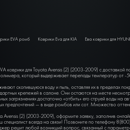
рики EVA ромб
Коврики Eva для KIA
Ева коврики для HYUN
A коврики для Toyota Avensis (2) (2003-2009) с доставкой 
олимера, который выдерживает перепады температур от -50 
живают скопившуюся воду и пыль, оставляя их в пределах по
артных крепежей в салоне. Они остаются на месте несмотря 
ьных загрязнениях достаточно «отбить» его струей воды на а
чных предпочтений — в виде ромбов или сот. Множество отте
a Avensis (2) (2003-2009), оформите заявку, заполнив онла
 специалист всегда на связи! Позвоните по телефону 8(800
джер решит любой возникший вопрос, связанный с параметра