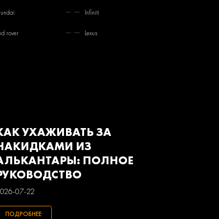
undai
Infiniti
nd rover
Lexus
tsubishi
Nissan
von
Renault
baru
Suzuki
з
Газ
КАК УХАЖИВАТЬ ЗА
НАКИДКАМИ ИЗ
АЛЬКАНТАРЫ: ПОЛНОЕ
РУКОВОДСТВО
026-07-22
ПОДРОБНЕЕ