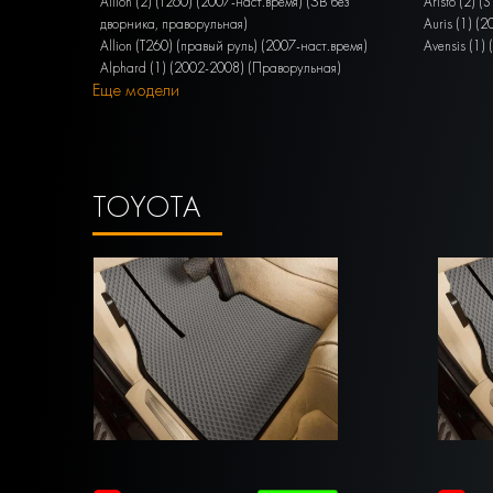
Allion (2) (T260) (2007-наст.время) (ЗВ без
Aristo (2) 
дворника, праворульная)
Auris (1) (
Allion (T260) (правый руль) (2007-наст.время)
Avensis (1)
Alphard (1) (2002-2008) (Праворульная)
Еще модели
TOYOTA