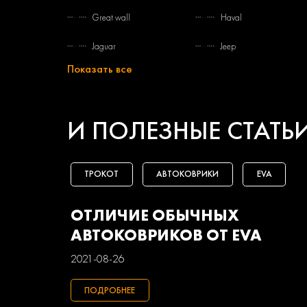
Great wall
Haval
Jaguar
Jeep
Показать все
Lifan
Mazda
Opel
Peugeot
И ПОЛЕЗНЫЕ СТАТЬ
Seat
Skoda
Toyota
Uaz
ТРОКОТ
АВТОКОВРИКИ
EVA
Маз
Тагаз
ОТЛИЧИЕ ОБЫЧНЫХ
АВТОКОВРИКОВ ОТ EVA
2021-08-26
ПОДРОБНЕЕ