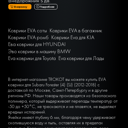
Внедорожник 5 дв.
В корзину
Подробнее
Коврики EVA соты
Коврики EVA в багажник
Коврики EVA ромб
Коврики Eva для KIA
Ева коврики для HYUNDAI
Эво коврики в машину BMW
Eva коврики для Toyota
Eva коврики для Лады
В интернет-магазине TROKOT вы можете купить EVA
коврики для Subaru Forester (4) (SJ) (2012-2018) с
доставкой по Москве, Санкт-Петербургу и в другие
регионы РФ. Наши товары производятся из безопасного
полимера, который выдерживает перепады температур от
-50 до +50°С, не трескаются и не плавятся, не выделяют
вредных испарений.
Ячейки имеют глубину 6 мм, благодаря чему удерживают
скопившуюся воду и пыль, оставляя их в пределах