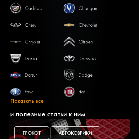
Cadillac
Changan
Chery
Chevrolet
Chrysler
Citroen
Dacia
Daewoo
Datsun
Dodge
Faw
Fiat
Показать все
Ford
Gac
и полезные статьи к ним
Geely
Genesis
ТРОКОТ
АВТОКОВРИКИ