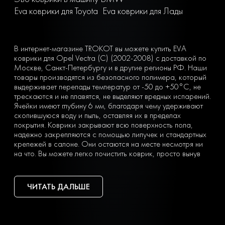
Eva коврики для Toyota
Eva коврики для Лады
В интернет-магазине TROKOT вы можете купить EVA
коврики для Opel Vectra (C) (2002-2008) с доставкой по
Москве, Санкт-Петербургу и в другие регионы РФ. Наши
товары производятся из безопасного полимера, который
выдерживает перепады температур от -50 до +50°С, не
трескаются и не плавятся, не выделяют вредных испарений.
Ячейки имеют глубину 6 мм, благодаря чему удерживают
скопившуюся воду и пыль, оставляя их в пределах
покрытия. Коврики закрывают всю поверхность пола,
надежно закрепляются с помощью липучек и стандартных
крепежей в салоне. Они остаются на месте несмотря ни
на что. Вы можете легко почистить коврик, просто вынув
его из машины и встряхнув. При сильных загрязнениях
достаточно «отбить» его струей воды на автомойке или из
дворового шланга.
ЧИТАТЬ ДАЛЬШЕ
Тип ячеек вы выбираете сами с учетом ваших личных
предпочтений — в виде ромбов или сот. Множество
оттенков позволяет подобрать идеальный вариант
коврика под салон с любым дизайном.