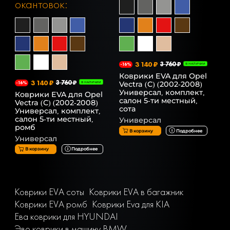
окантовок:
3 140 ₽
3 760 ₽
-16%
В НАЛИЧИИ
Коврики EVA для Opel
3 140 ₽
3 760 ₽
Vectra (C) (2002-2008)
-16%
В НАЛИЧИИ
Универсал, комплект,
Коврики EVA для Opel
салон 5-ти местный,
Vectra (C) (2002-2008)
сота
Универсал, комплект,
салон 5-ти местный,
Универсал
ромб
В корзину
Подробнее
Универсал
В корзину
Подробнее
Коврики EVA соты
Коврики EVA в багажник
Коврики EVA ромб
Коврики Eva для KIA
Ева коврики для HYUNDAI
Эво коврики в машину BMW