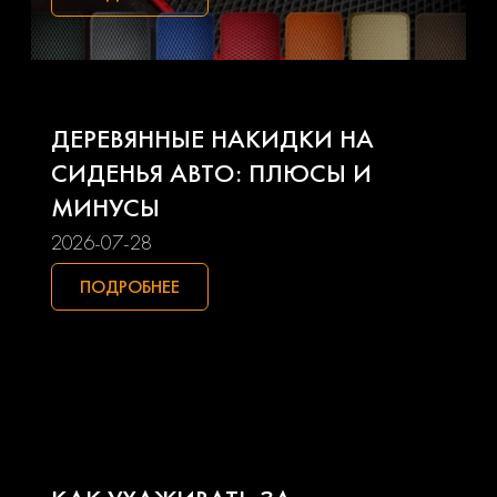
Kia
Lada
Land rover
Lexus
ДЕРЕВЯННЫЕ НАКИДКИ НА
Lifan
Mazda
СИДЕНЬЯ АВТО: ПЛЮСЫ И
МИНУСЫ
Mercedes-benz
Mini
2026-07-28
Mitsubishi
Nissan
ПОДРОБНЕЕ
Opel
Peugeot
Pontiac
Porsche
Ravon
Renault