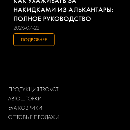
КАК УХАЖИВАТЬ ЗА
Seat
Skoda
НАКИДКАМИ ИЗ АЛЬКАНТАРЫ:
ПОЛНОЕ РУКОВОДСТВО
Smart
Ssangyong
2026-07-22
Subaru
Suzuki
ПОДРОБНЕЕ
Toyota
Uaz
Volkswagen
Volvo
Ваз
Газ
ПРОДУКЦИЯ TROKOT
АВТОШТОРКИ
Маз
Тагаз
EVA КОВРИКИ
ОПТОВЫЕ ПРОДАЖИ