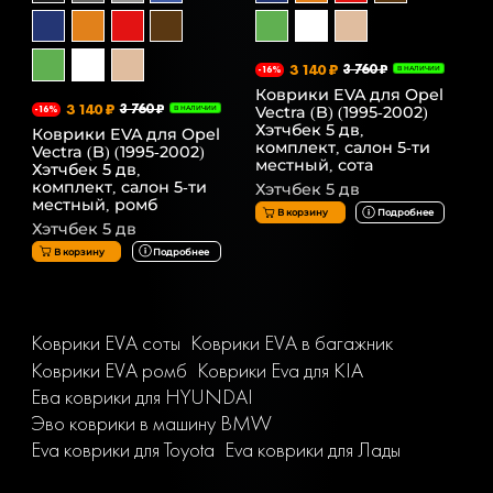
3 140 ₽
3 760 ₽
-16%
В НАЛИЧИИ
Коврики EVA для Opel
3 140 ₽
3 760 ₽
Vectra (B) (1995-2002)
-16%
В НАЛИЧИИ
Хэтчбек 5 дв,
Коврики EVA для Opel
комплект, салон 5-ти
Vectra (B) (1995-2002)
местный, сота
Хэтчбек 5 дв,
комплект, салон 5-ти
Хэтчбек 5 дв
местный, ромб
В корзину
Подробнее
Хэтчбек 5 дв
В корзину
Подробнее
Коврики EVA соты
Коврики EVA в багажник
Коврики EVA ромб
Коврики Eva для KIA
Ева коврики для HYUNDAI
Эво коврики в машину BMW
Eva коврики для Toyota
Eva коврики для Лады