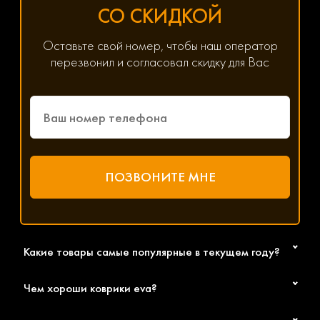
Хотите получить помощь в подборе товаров? Наш
СО СКИДКОЙ
специалист всегда на связи! Позвоните по телефону
8(800) 600-89-40, 8(495) 445-55-08 или напишите в
мессенджер WhatsApp, Viber или Telegram. Менеджер
Оставьте свой номер, чтобы наш оператор
решит любой возникший вопрос, связанный с
перезвонил и согласовал скидку для Вас
параметрами, ценой и доставкой.
Какие товары самые популярные в текущем году?
Чем хороши коврики eva?