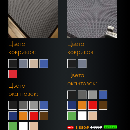
Цвета
Цвета
ковриков:
ковриков:
Цвета
окантовок:
Цвета
окантовок:
1 880 ₽
1 990 ₽
-6%
В НАЛИЧИИ