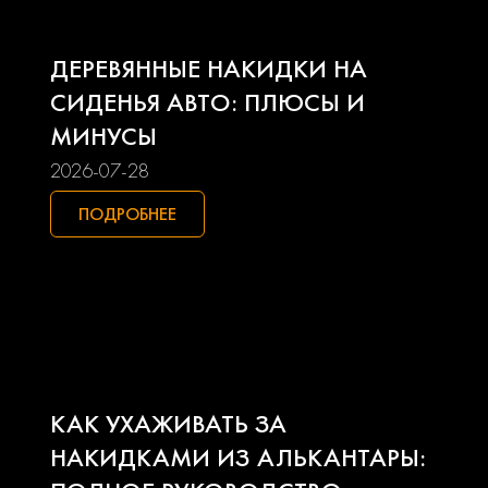
Land rover
Lexus
ДЕРЕВЯННЫЕ НАКИДКИ НА
Lifan
Mazda
СИДЕНЬЯ АВТО: ПЛЮСЫ И
МИНУСЫ
Mercedes-benz
Mini
2026-07-28
Mitsubishi
Nissan
ПОДРОБНЕЕ
Opel
Peugeot
Pontiac
Porsche
Ravon
Renault
КАК УХАЖИВАТЬ ЗА
Seat
Skoda
НАКИДКАМИ ИЗ АЛЬКАНТАРЫ: