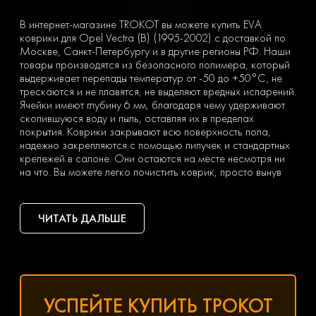
В интернет-магазине TROKOT вы можете купить EVA
коврики для Opel Vectra (B) (1995-2002) с доставкой по
Москве, Санкт-Петербургу и в другие регионы РФ. Наши
товары производятся из безопасного полимера, который
выдерживает перепады температур от -50 до +50°С, не
трескаются и не плавятся, не выделяют вредных испарений.
Ячейки имеют глубину 6 мм, благодаря чему удерживают
скопившуюся воду и пыль, оставляя их в пределах
покрытия. Коврики закрывают всю поверхность пола,
надежно закрепляются с помощью липучек и стандартных
крепежей в салоне. Они остаются на месте несмотря ни
на что. Вы можете легко почистить коврик, просто вынув
его из машины и встряхнув. При сильных загрязнениях
достаточно «отбить» его струей воды на автомойке или из
дворового шланга.
ЧИТАТЬ ДАЛЬШЕ
Тип ячеек вы выбираете сами с учетом ваших личных
предпочтений — в виде ромбов или сот. Множество
оттенков позволяет подобрать идеальный вариант
коврика под салон с любым дизайном.
Чтобы заказать недорогие ЕВА коврики для Opel Vectra
(B) (1995-2002), оформите заявку, заполнив онлайн-
УСПЕЙТЕ КУПИТЬ ТРОКОТ
форму на нашем сайте.