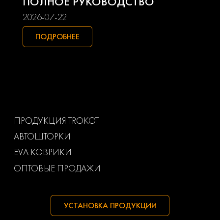
ПОЛНОЕ РУКОВОДСТВО
Smart
Ssangyong
2026-07-22
Subaru
Suzuki
ПОДРОБНЕЕ
Toyota
Uaz
Volkswagen
Volvo
Ваз
Газ
ПРОДУКЦИЯ TROKOT
АВТОШТОРКИ
Маз
Тагаз
EVA КОВРИКИ
ОПТОВЫЕ ПРОДАЖИ
УСТАНОВКА ПРОДУКЦИИ