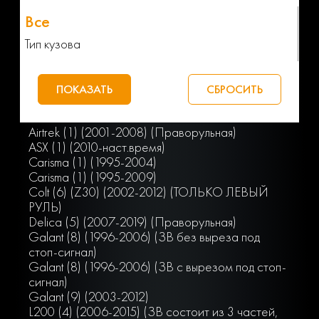
Тип кузова
Airtrek (1) (2001-2008) (Праворульная)
ASX (1) (2010-наст.время)
Carisma (1) (1995-2004)
Carisma (1) (1995-2009)
Colt (6) (Z30) (2002-2012) (ТОЛЬКО ЛЕВЫЙ
РУЛЬ)
Delica (5) (2007-2019) (Праворульная)
Galant (8) (1996-2006) (ЗВ без выреза под
стоп-сигнал)
Galant (8) (1996-2006) (ЗВ с вырезом под стоп-
сигнал)
Galant (9) (2003-2012)
L200 (4) (2006-2015) (ЗВ состоит из 3 частей,