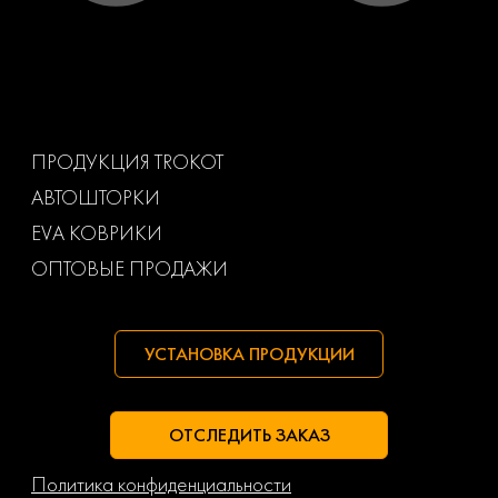
Toyota
Uaz
Volkswagen
Volvo
Ваз
Газ
ПРОДУКЦИЯ TROKOT
АВТОШТОРКИ
Маз
Тагаз
EVA КОВРИКИ
ОПТОВЫЕ ПРОДАЖИ
УСТАНОВКА ПРОДУКЦИИ
ОТСЛЕДИТЬ ЗАКАЗ
Политика конфиденциальности