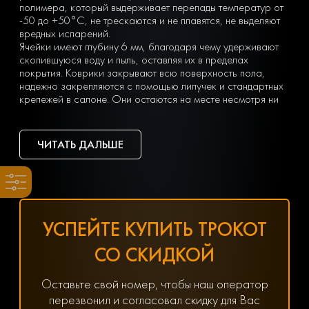
полимера, который выдерживает перепады температур от
-50 до +50°С, не трескаются и не плавятся, не выделяют
вредных испарений.
Ячейки имеют глубину 6 мм, благодаря чему удерживают
скопившуюся воду и пыль, оставляя их в пределах
покрытия. Коврики закрывают всю поверхность пола,
надежно закрепляются с помощью липучек и стандартных
крепежей в салоне. Они остаются на месте несмотря ни
на что. Вы можете легко почистить коврик, просто вынув
его из машины и встряхнув. При сильных загрязнениях
достаточно «отбить» его струей воды на автомойке или из
ЧИТАТЬ ДАЛЬШЕ
дворового шланга.
Тип ячеек вы выбираете сами с учетом ваших личных
предпочтений — в виде ромбов или сот. Множество
оттенков позволяет подобрать идеальный вариант
коврика под салон с любым дизайном.
Чтобы заказать недорогие ЕВА коврики для Mitsubishi
УСПЕЙТЕ КУПИТЬ ТРОКОТ
Pajero Sport (1) (1998-2008), оформите заявку, заполнив
онлайн-форму на нашем сайте.
СО СКИДКОЙ
Хотите получить помощь в подборе товаров? Наш
специалист всегда на связи! Позвоните по телефону
8(800) 600-89-40, 8(495) 445-55-08 или напишите в
Оставьте свой номер, чтобы наш оператор
мессенджер WhatsApp, Viber или Telegram. Менеджер
перезвонил и согласовал скидку для Вас
решит любой возникший вопрос, связанный с