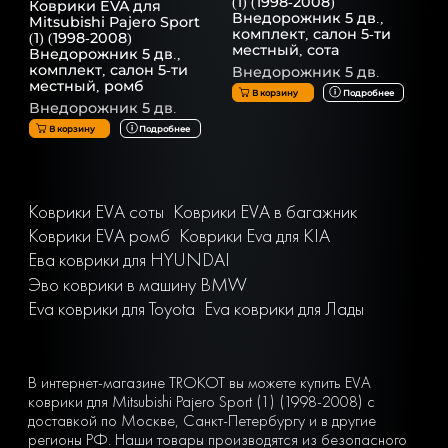
(1) (1998-2008)
Коврики EVA для
Внедорожник 5 дв.,
Mitsubishi Pajero Sport
комплект, салон 5-ти
(1) (1998-2008)
местный, сота
Внедорожник 5 дв.,
комплект, салон 5-ти
Внедорожник 5 дв.
местный, ромб
В корзину
Подробнее
Внедорожник 5 дв.
В корзину
Подробнее
Коврики EVA соты
Коврики EVA в багажник
Коврики EVA ромб
Коврики Eva для KIA
Ева коврики для HYUNDAI
Эво коврики в машину BMW
Eva коврики для Toyota
Eva коврики для Лады
В интернет-магазине TROKOT вы можете купить EVA
коврики для Mitsubishi Pajero Sport (1) (1998-2008) с
доставкой по Москве, Санкт-Петербургу и в другие
регионы РФ. Наши товары производятся из безопасного