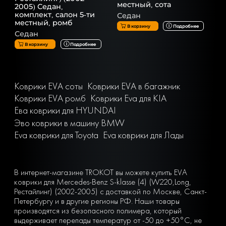
местный, сота
2005) Седан,
комплект, салон 5-ти
Седан
местный, ромб
В корзину
Подробнее
Седан
В корзину
Подробнее
Коврики EVA соты
Коврики EVA в багажник
Коврики EVA ромб
Коврики Eva для KIA
Ева коврики для HYUNDAI
Эво коврики в машину BMW
Eva коврики для Toyota
Eva коврики для Лады
В интернет-магазине TROKOT вы можете купить EVA
коврики для Mercedes-Benz S-klasse (4) (W220,Long,
Рестайлинг) (2002-2005) с доставкой по Москве, Санкт-
Петербургу и в другие регионы РФ. Наши товары
производятся из безопасного полимера, который
выдерживает перепады температур от -50 до +50°С, не