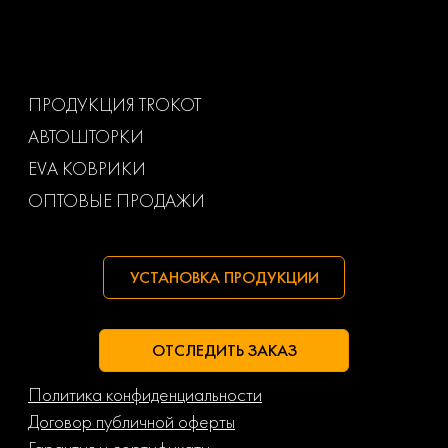
Volkswagen
Volvo
Ваз
Газ
ПРОДУКЦИЯ TROKOT
АВТОШТОРКИ
Маз
Тагаз
EVA КОВРИКИ
ОПТОВЫЕ ПРОДАЖИ
УСТАНОВКА ПРОДУКЦИИ
ОТСЛЕДИТЬ ЗАКАЗ
Политика конфиденциальности
Договор публичной оферты