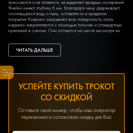
трескаются и не плавятся, не выделяют вредных испарений.
Ячейки имеют глубину 6 мм, благодаря чему удерживают
скопившуюся воду и пыль, оставляя их в пределах
покрытия. Коврики закрывают всю поверхность пола,
надежно закрепляются с помощью липучек и стандартных
крепежей в салоне. Они остаются на месте несмотря ни
на что. Вы можете легко почистить коврик, просто вынув
его из машины и встряхнув. При сильных загрязнениях
достаточно «отбить» его струей воды на автомойке или из
ЧИТАТЬ ДАЛЬШЕ
дворового шланга.
Тип ячеек вы выбираете сами с учетом ваших личных
предпочтений — в виде ромбов или сот. Множество
оттенков позволяет подобрать идеальный вариант
коврика под салон с любым дизайном.
Чтобы заказать недорогие ЕВА коврики для Mercedes-
УСПЕЙТЕ КУПИТЬ ТРОКОТ
Benz S-klasse (4) (W220,Long, Рестайлинг) (2002-2005),
оформите заявку, заполнив онлайн-форму на нашем
СО СКИДКОЙ
сайте.
Хотите получить помощь в подборе товаров? Наш
специалист всегда на связи! Позвоните по телефону
Оставьте свой номер, чтобы наш оператор
8(800) 600-89-40, 8(495) 445-55-08 или напишите в
перезвонил и согласовал скидку для Вас
мессенджер WhatsApp, Viber или Telegram. Менеджер
решит любой возникший вопрос, связанный с
параметрами, ценой и доставкой.