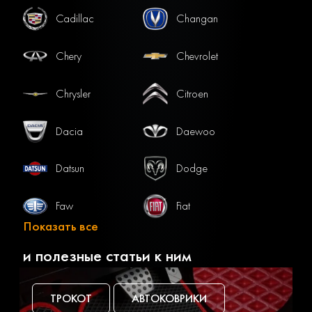
Cadillac
Changan
Chery
Chevrolet
Chrysler
Citroen
Dacia
Daewoo
Datsun
Dodge
Faw
Fiat
Показать все
Ford
Gac
и полезные статьи к ним
Geely
Genesis
ТРОКОТ
АВТОКОВРИКИ