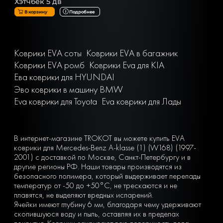
Хэтчбек 5 дв
В корзину
Подробнее
Коврики EVA соты
Коврики EVA в багажник
Коврики EVA ромб
Коврики Eva для KIA
Ева коврики для HYUNDAI
Эво коврики в машину BMW
Eva коврики для Toyota
Eva коврики для Лады
В интернет-магазине TROKOT вы можете купить EVA
коврики для Mercedes-Benz A-klasse (1) (W168) (1997-
2001) с доставкой по Москве, Санкт-Петербургу и в
другие регионы РФ. Наши товары производятся из
безопасного полимера, который выдерживает перепады
температур от -50 до +50°С, не трескаются и не
плавятся, не выделяют вредных испарений.
Ячейки имеют глубину 6 мм, благодаря чему удерживают
скопившуюся воду и пыль, оставляя их в пределах