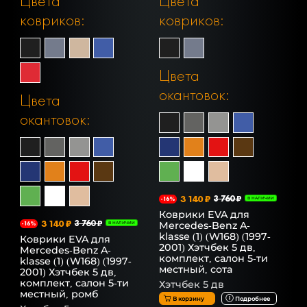
Цвета
Цвета
ковриков:
ковриков:
Цвета
окантовок:
Цвета
окантовок:
3 140 ₽
3 760 ₽
-16%
В НАЛИЧИИ
Коврики EVA для
3 140 ₽
3 760 ₽
Mercedes-Benz A-
-16%
В НАЛИЧИИ
klasse (1) (W168) (1997-
Коврики EVA для
2001) Хэтчбек 5 дв,
Mercedes-Benz A-
комплект, салон 5-ти
klasse (1) (W168) (1997-
местный, сота
2001) Хэтчбек 5 дв,
комплект, салон 5-ти
Хэтчбек 5 дв
местный, ромб
В корзину
Подробнее