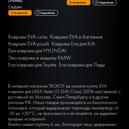
(Ромб)
В корзину
Подробнее
Седан
В корзину
Подробнее
Коврики EVA соты
Коврики EVA в багажник
Коврики EVA ромб
Коврики Eva для KIA
Ева коврики для HYUNDAI
Эво коврики в машину BMW
Eva коврики для Toyota
Eva коврики для Лады
В интернет-магазине TROKOT вы можете купить EVA
коврики для LADA Vesta (1) (SW Cross) (2018-наст.время) с
доставкой по Москве, Санкт-Петербургу и в другие
регионы РФ. Наши товары производятся из безопасного
полимера, который выдерживает перепады температур от
-50 до +50°С, не трескаются и не плавятся, не выделяют
вредных испарений.
Ячейки имеют глубину 6 мм, благодаря чему удерживают