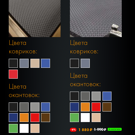
Цвета
Цвета
ковриков:
ковриков:
Цвета
окантовок:
Цвета
окантовок:
1 880 ₽
1 990 ₽
-6%
В НАЛИЧИИ