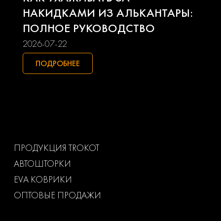
Seat
Skoda
НАКИДКАМИ ИЗ АЛЬКАНТАРЫ:
ПОЛНОЕ РУКОВОДСТВО
Smart
Ssangyong
2026-07-22
Subaru
Suzuki
ПОДРОБНЕЕ
Toyota
Uaz
Volkswagen
Volvo
Ваз
Газ
ПРОДУКЦИЯ TROKOT
АВТОШТОРКИ
Маз
Тагаз
EVA КОВРИКИ
ОПТОВЫЕ ПРОДАЖИ