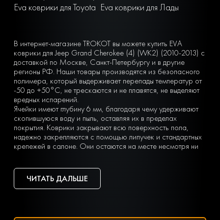
Eva коврики для Toyota
Eva коврики для Лады
В интернет-магазине TROKOT вы можете купить EVA
коврики для Jeep Grand Cherokee (4) (WK2) (2010-2013) с
доставкой по Москве, Санкт-Петербургу и в другие
регионы РФ. Наши товары производятся из безопасного
полимера, который выдерживает перепады температур от
-50 до +50°С, не трескаются и не плавятся, не выделяют
вредных испарений.
Ячейки имеют глубину 6 мм, благодаря чему удерживают
скопившуюся воду и пыль, оставляя их в пределах
покрытия. Коврики закрывают всю поверхность пола,
надежно закрепляются с помощью липучек и стандартных
крепежей в салоне. Они остаются на месте несмотря ни
на что. Вы можете легко почистить коврик, просто вынув
его из машины и встряхнув. При сильных загрязнениях
достаточно «отбить» его струей воды на автомойке или из
ЧИТАТЬ ДАЛЬШЕ
дворового шланга.
Тип ячеек вы выбираете сами с учетом ваших личных
предпочтений — в виде ромбов или сот. Множество
оттенков позволяет подобрать идеальный вариант