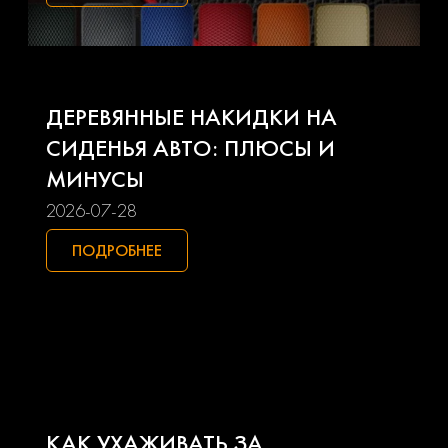
Kia
Lada
Land rover
Lexus
ДЕРЕВЯННЫЕ НАКИДКИ НА
Lifan
Mazda
СИДЕНЬЯ АВТО: ПЛЮСЫ И
МИНУСЫ
Mercedes-benz
Mini
2026-07-28
Mitsubishi
Nissan
ПОДРОБНЕЕ
Opel
Peugeot
Pontiac
Porsche
Ravon
Renault
КАК УХАЖИВАТЬ ЗА