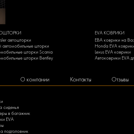
ТОШТОРКИ
EVA КОВРИКИ
sler автошторки
ЕВА коврики на Ва
niti автомобильные шторки
Honda EVA коврик
омобильные шторки Scania
Lexus EVA коврики
омобильные шторки Bentley
Автоковрики EVA д
О компании
Контакты
Отзывы
ки
а сиденья
ры в багажник
ки EVA
ры
а подголовник