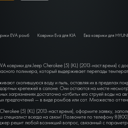
рики EVA ромб
Коврики Eva для KIA
Ева коврики для HYUN
A коврики для Jeep Cherokee (5) (KL) (2013-наст.время) с д
асного полимера, который выдерживает перепады температу
живают скопившуюся воду и пыль, оставляя их в пределах по
артных крепежей в салоне. Они остаются на месте несмотря 
ьных загрязнениях достаточно «отбить» его струей воды на а
чных предпочтений — в виде ромбов или сот. Множество отте
Cherokee (5) (KL) (2013-наст.время), оформите заявку, запо
 специалист всегда на связи! Позвоните по телефону 8(800
джер решит любой возникший вопрос, связанный с параметра