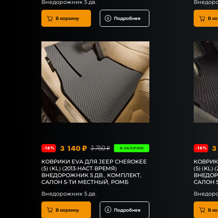
Внедорожник 5 дв.
Внедоро
В корзину
Подробнее
В ко
3 140 ₽
3
3 760 ₽
-16%
-16%
В НАЛИЧИИ
КОВРИКИ EVA ДЛЯ JEEP CHEROKEE
КОВРИК
(5) (KL) (2013-НАСТ.ВРЕМЯ)
(5) (KL)
ВНЕДОРОЖНИК 5 ДВ., КОМПЛЕКТ,
ВНЕДОР
САЛОН 5-ТИ МЕСТНЫЙ, РОМБ
САЛОН 
Внедорожник 5 дв.
Внедоро
В корзину
Подробнее
В ко