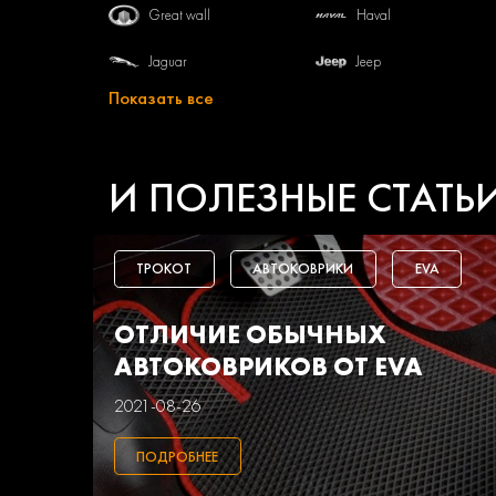
Great wall
Haval
Jaguar
Jeep
Показать все
Lifan
Mazda
Opel
Peugeot
И ПОЛЕЗНЫЕ СТАТЬ
Seat
Skoda
Toyota
Uaz
ТРОКОТ
АВТОКОВРИКИ
EVA
Маз
Тагаз
ОТЛИЧИЕ ОБЫЧНЫХ
АВТОКОВРИКОВ ОТ EVA
2021-08-26
ПОДРОБНЕЕ