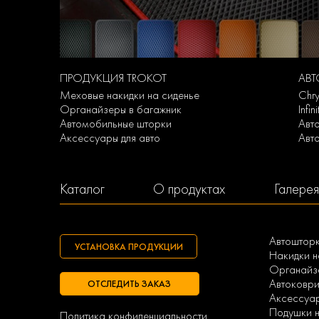
ПРОДУКЦИЯ TROKOT
АВ
Меховые накидки на сиденье
Chry
Органайзеры в багажник
Infi
Автомобильные шторки
Авт
Аксессуары для авто
Авт
Каталог
О продуктах
Галерея
Автоштор
УСТАНОВКА ПРОДУКЦИИ
Накидки н
Органайзе
Автоковри
ОТСЛЕДИТЬ ЗАКАЗ
Аксессуа
Подушки н
Политика конфиденциальности