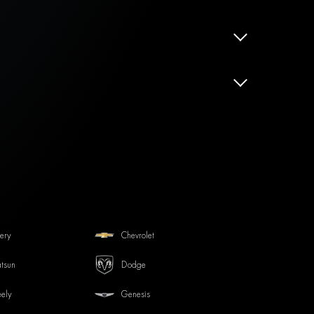
ery
Chevrolet
tsun
Dodge
ely
Genesis