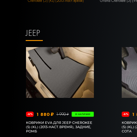
Cherokee (5) (KL) (2013-наст.время)
Grand Cherokee (3) (W
JEEP
1 880 ₽
1 
1 990 ₽
-6%
-6%
В НАЛИЧИИ
КОВРИКИ EVA ДЛЯ JEEP CHEROKEE
КОВРИК
(5) (KL) (2013-НАСТ.ВРЕМЯ), ЗАДНИЕ,
(5) (KL)
РОМБ
СОТА