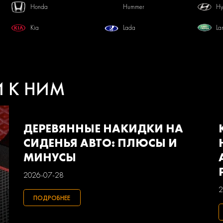
Honda
Hummer
Hy
Kia
Lada
La
Mercedes-benz
Mini
Mi
Pontiac
Porsche
Ra
И К НИМ
Smart
Ssangyong
Su
Volkswagen
Volvo
Ва
ДЕРЕВЯННЫЕ НАКИДКИ НА
СИДЕНЬЯ АВТО: ПЛЮСЫ И
МИНУСЫ
2026-07-28
2
ПОДРОБНЕЕ