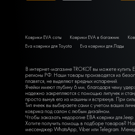
Коврики EVA соты
Коврики EVA в багажник
Ков
Eva коврики для Toyota
Eva коврики для Лады
В интернет-магазине TROKOT вы можете купить EV
регионы РФ. Наши товары производятся из безоп
плавятся, не выделяют вредных испарений.
Ячейки имеют глубину 6 мм, благодаря чему удер
надежно закрепляются с помощью липучек и станд
просто вынув его из машины и встряхнув. При сил
Тип ячеек вы выбираете сами с учетом ваших ли
коврика под салон с любым дизайном.
Чтобы заказать недорогие ЕВА коврики для Jeep 
Хотите получить помощь в подборе товаров? Наш
мессенджер WhatsApp, Viber или Telegram. Мене