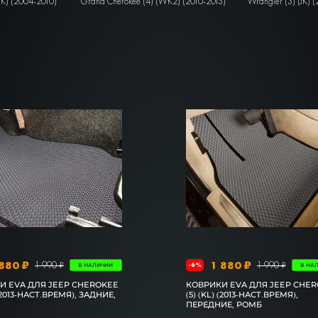
K) (2004-2010)
Grand Cherokee (4) (WK2) (2010-2013)
Wrangler (3) (JK) 
880 ₽
1 880 ₽
1 990 ₽
1 990 ₽
-6%
В НАЛИЧИИ
В НА
И EVA ДЛЯ JEEP CHEROKEE
КОВРИКИ EVA ДЛЯ JEEP CHE
 (2013-НАСТ.ВРЕМЯ), ЗАДНИЕ,
(5) (KL) (2013-НАСТ.ВРЕМЯ),
ПЕРЕДНИЕ, РОМБ