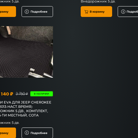
жник 5 дв.
Внедорожник 5 дв.
рзину
Подробнее
В корзину
Подроб
 140 ₽
3 760 ₽
В НАЛИЧИИ
И EVA ДЛЯ JEEP CHEROKEE
 (2013-НАСТ.ВРЕМЯ)
ОЖНИК 5 ДВ., КОМПЛЕКТ,
5-ТИ МЕСТНЫЙ, СОТА
жник 5 дв.
рзину
Подробнее