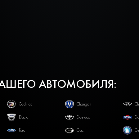
ВАШЕГО АВТОМОБИЛЯ:
Cadillac
Changan
Ch
Dacia
Daewoo
Da
Ford
Gac
Ge