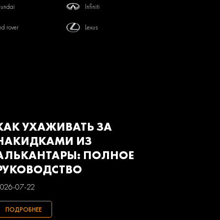
undai
Infiniti
nd rover
Lexus
tsubishi
Nissan
von
Renault
baru
Suzuki
з
Газ
КАК УХАЖИВАТЬ ЗА
НАКИДКАМИ ИЗ
АЛЬКАНТАРЫ: ПОЛНОЕ
РУКОВОДСТВО
026-07-22
ПОДРОБНЕЕ