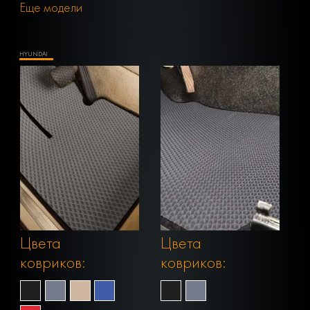
Еще модели
HYUNDAI
Цвета
Цвета
ковриков:
ковриков: