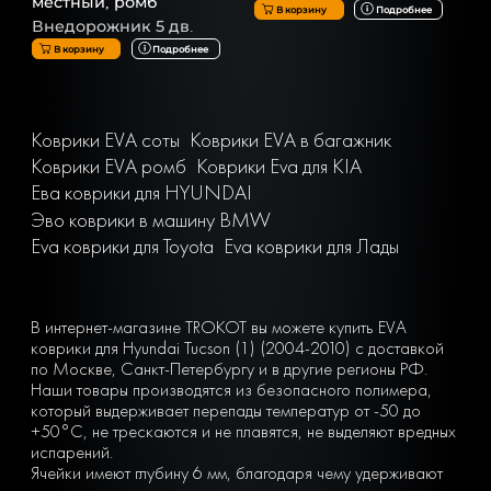
местный, ромб
В корзину
Подробнее
Внедорожник 5 дв.
В корзину
Подробнее
Коврики EVA соты
Коврики EVA в багажник
Коврики EVA ромб
Коврики Eva для KIA
Ева коврики для HYUNDAI
Эво коврики в машину BMW
Eva коврики для Toyota
Eva коврики для Лады
В интернет-магазине TROKOT вы можете купить EVA
коврики для Hyundai Tucson (1) (2004-2010) с доставкой
по Москве, Санкт-Петербургу и в другие регионы РФ.
Наши товары производятся из безопасного полимера,
который выдерживает перепады температур от -50 до
+50°С, не трескаются и не плавятся, не выделяют вредных
испарений.
Ячейки имеют глубину 6 мм, благодаря чему удерживают