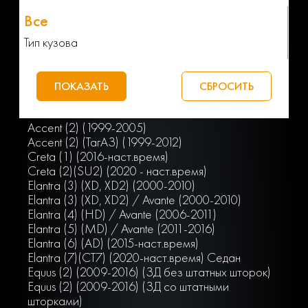
Тип кузова
Accent (2) (1999-2005)
Accent (2) (ТагАЗ) (1999-2012)
Creta (1) (2016-наст.время)
Creta (2)(SU2) (2020 - наст.время)
Elantra (3) (XD, XD2) (2000-2010)
Elantra (3) (XD, ХD2) / Avante (2000-2010)
Elantra (4) (HD) / Avante (2006-2011)
Elantra (5) (MD) / Avante (2011-2016)
Elantra (6) (AD) (2015-наст.время)
Elantra (7)(СТ7) (2020-наст.время) Седан
Equus (2) (2009-2016) (ЗД без штатных шторок)
Equus (2) (2009-2016) (ЗД со штатными
шторками)