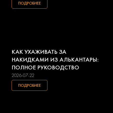
Mitsubishi
Nissan
ПОДРОБНЕЕ
Opel
Peugeot
Pontiac
Porsche
Ravon
Renault
КАК УХАЖИВАТЬ ЗА
Seat
Skoda
НАКИДКАМИ ИЗ АЛЬКАНТАРЫ:
ПОЛНОЕ РУКОВОДСТВО
Smart
Ssangyong
2026-07-22
Subaru
Suzuki
ПОДРОБНЕЕ
Toyota
Uaz
Volkswagen
Volvo