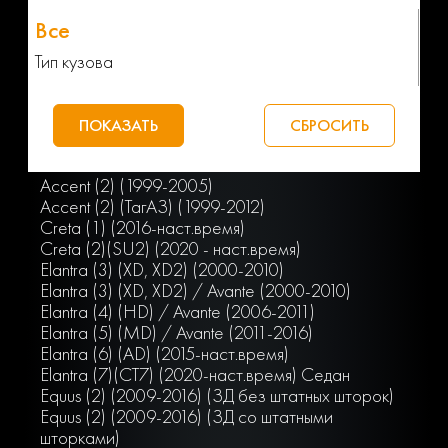
Тип кузова
Accent (2) (1999-2005)
Accent (2) (ТагАЗ) (1999-2012)
Creta (1) (2016-наст.время)
Creta (2)(SU2) (2020 - наст.время)
Elantra (3) (XD, XD2) (2000-2010)
Elantra (3) (XD, ХD2) / Avante (2000-2010)
Elantra (4) (HD) / Avante (2006-2011)
Elantra (5) (MD) / Avante (2011-2016)
Elantra (6) (AD) (2015-наст.время)
Elantra (7)(СТ7) (2020-наст.время) Седан
Equus (2) (2009-2016) (ЗД без штатных шторок)
Equus (2) (2009-2016) (ЗД со штатными
шторками)