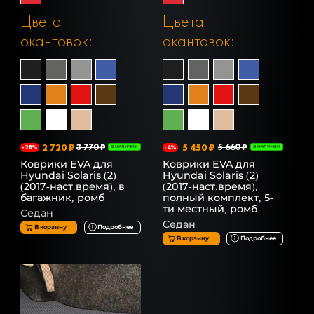
Цвета
Цвета
окантовок:
окантовок:
2 720 ₽
3 770 ₽
5 450 ₽
5 660 ₽
-28%
В НАЛИЧИИ
-4%
В НАЛИЧИИ
Коврики EVA для
Коврики EVA для
Hyundai Solaris (2)
Hyundai Solaris (2)
(2017-наст.время), в
(2017-наст.время),
багажник, ромб
полный комплект, 5-
ти местный, ромб
Седан
Седан
В корзину
Подробнее
В корзину
Подробнее