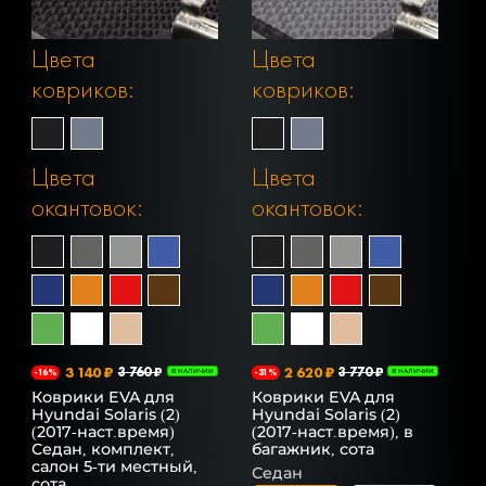
Цвета
Цвета
ковриков:
ковриков:
Цвета
Цвета
окантовок:
окантовок:
3 140 ₽
3 760 ₽
2 620 ₽
3 770 ₽
-16%
В НАЛИЧИИ
-31%
В НАЛИЧИИ
Коврики EVA для
Коврики EVA для
Hyundai Solaris (2)
Hyundai Solaris (2)
(2017-наст.время)
(2017-наст.время), в
Седан, комплект,
багажник, сота
салон 5-ти местный,
Седан
сота