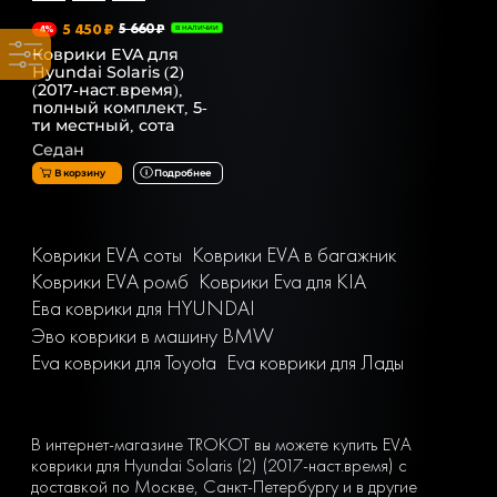
5 450 ₽
5 660 ₽
-4%
В НАЛИЧИИ
Коврики EVA для
Hyundai Solaris (2)
(2017-наст.время),
полный комплект, 5-
ти местный, сота
Седан
В корзину
Подробнее
Коврики EVA соты
Коврики EVA в багажник
Коврики EVA ромб
Коврики Eva для KIA
Ева коврики для HYUNDAI
Эво коврики в машину BMW
Eva коврики для Toyota
Eva коврики для Лады
В интернет-магазине TROKOT вы можете купить EVA
коврики для Hyundai Solaris (2) (2017-наст.время) с
доставкой по Москве, Санкт-Петербургу и в другие