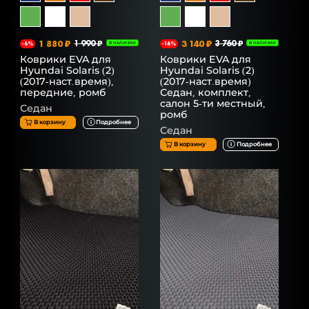
1 880 ₽
1 990 ₽
3 140 ₽
3 760 ₽
-6%
В НАЛИЧИИ
-16%
В НАЛИЧИИ
Коврики EVA для
Коврики EVA для
Hyundai Solaris (2)
Hyundai Solaris (2)
(2017-наст.время),
(2017-наст.время)
передние, ромб
Седан, комплект,
салон 5-ти местный,
Седан
ромб
В корзину
Подробнее
Седан
В корзину
Подробнее