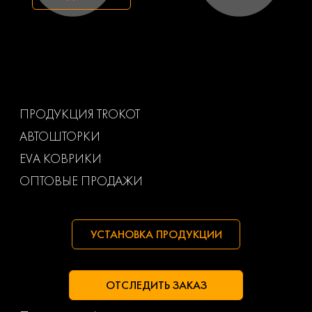
Toyota
Uaz
Volkswagen
Volvo
Ваз
Газ
ПРОДУКЦИЯ TROKOT
АВТОШТОРКИ
Маз
Тагаз
EVA КОВРИКИ
ОПТОВЫЕ ПРОДАЖИ
УСТАНОВКА ПРОДУКЦИИ
ОТСЛЕДИТЬ ЗАКАЗ