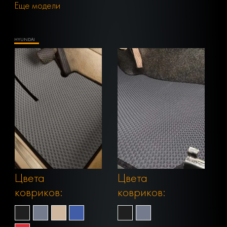
Еще модели
HYUNDAI
Цвета
Цвета
ковриков:
ковриков: