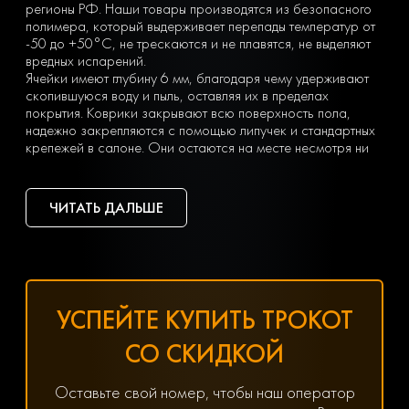
регионы РФ. Наши товары производятся из безопасного
полимера, который выдерживает перепады температур от
-50 до +50°С, не трескаются и не плавятся, не выделяют
вредных испарений.
Ячейки имеют глубину 6 мм, благодаря чему удерживают
скопившуюся воду и пыль, оставляя их в пределах
покрытия. Коврики закрывают всю поверхность пола,
надежно закрепляются с помощью липучек и стандартных
крепежей в салоне. Они остаются на месте несмотря ни
на что. Вы можете легко почистить коврик, просто вынув
его из машины и встряхнув. При сильных загрязнениях
достаточно «отбить» его струей воды на автомойке или из
ЧИТАТЬ ДАЛЬШЕ
дворового шланга.
Тип ячеек вы выбираете сами с учетом ваших личных
предпочтений — в виде ромбов или сот. Множество
оттенков позволяет подобрать идеальный вариант
коврика под салон с любым дизайном.
Чтобы заказать недорогие ЕВА коврики для Hyundai
УСПЕЙТЕ КУПИТЬ ТРОКОТ
Solaris (2) (2017-наст.время), оформите заявку, заполнив
онлайн-форму на нашем сайте.
СО СКИДКОЙ
Хотите получить помощь в подборе товаров? Наш
специалист всегда на связи! Позвоните по телефону
8(800) 600-89-40, 8(495) 445-55-08 или напишите в
Оставьте свой номер, чтобы наш оператор
мессенджер WhatsApp, Viber или Telegram. Менеджер