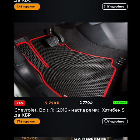
дв КБС
В корзину
Подробнее
2 720 ₽
3 770 ₽
-28%
В НАЛИЧИИ
Chevrolet, Bolt (1) (2016 - наст.время), Хэтчбек 5
дв КБР
В корзину
Подробнее