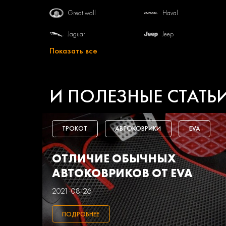
Great wall
Haval
Jaguar
Jeep
Показать все
Lifan
Mazda
Opel
Peugeot
И ПОЛЕЗНЫЕ СТАТЬ
Seat
Skoda
Toyota
Uaz
ТРОКОТ
АВТОКОВРИКИ
EVA
Маз
Тагаз
ОТЛИЧИЕ ОБЫЧНЫХ
АВТОКОВРИКОВ ОТ EVA
2021-08-26
ПОДРОБНЕЕ