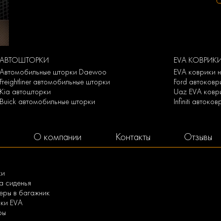
АВТОШТОРКИ
EVA КОВРИК
Автомобильные шторки Daewoo
EVA коврики н
Freightliner автомобильные шторки
Ford автоковр
Kia автошторки
Uaz EVA ковр
Buick автомобильные шторки
Infiniti автоко
О компании
Контакты
Отзывы
ки
а сиденья
ры в багажник
ки EVA
ры