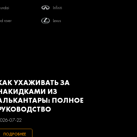
undai
Infiniti
nd rover
Lexus
tsubishi
Nissan
von
Renault
baru
Suzuki
з
Газ
КАК УХАЖИВАТЬ ЗА
НАКИДКАМИ ИЗ
АЛЬКАНТАРЫ: ПОЛНОЕ
РУКОВОДСТВО
026-07-22
ПОДРОБНЕЕ