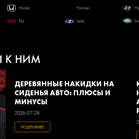
Honda
Hummer
Hy
Kia
Lada
La
Mercedes-benz
Mini
Mi
Pontiac
Porsche
Ra
И К НИМ
Smart
Ssangyong
Su
Volkswagen
Volvo
Ва
ДЕРЕВЯННЫЕ НАКИДКИ НА
СИДЕНЬЯ АВТО: ПЛЮСЫ И
МИНУСЫ
2026-07-28
2
ПОДРОБНЕЕ