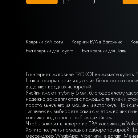
Коврики EVA соты
Коврики EVA в багажник
Ков
Eva коврики для Toyota
Eva коврики для Лады
В интернет-магазине TROKOT вы можете купить EV
Наши товары производятся из безопасного полим
выделяют вредных испарений.
Ячейки имеют глубину 6 мм, благодаря чему удер
надежно закрепляются с помощью липучек и станд
просто вынув его из машины и встряхнув. При сил
Тип ячеек вы выбираете сами с учетом ваших ли
коврика под салон с любым дизайном.
Чтобы заказать недорогие ЕВА коврики для Volvo
Хотите получить помощь в подборе товаров? Наш
мессенджер WhatsApp, Viber или Telegram. Мене