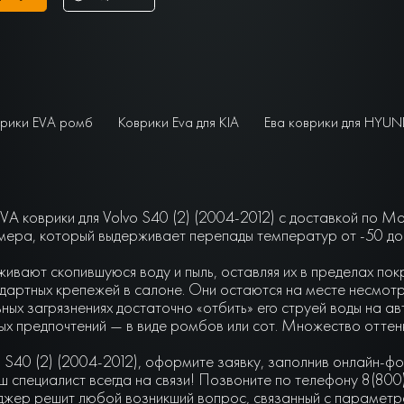
рики EVA ромб
Коврики Eva для KIA
Ева коврики для HYUN
A коврики для Volvo S40 (2) (2004-2012) с доставкой по Мо
ера, который выдерживает перепады температур от -50 до +
живают скопившуюся воду и пыль, оставляя их в пределах по
артных крепежей в салоне. Они остаются на месте несмотря 
ьных загрязнениях достаточно «отбить» его струей воды на а
чных предпочтений — в виде ромбов или сот. Множество отте
 S40 (2) (2004-2012), оформите заявку, заполнив онлайн-ф
 специалист всегда на связи! Позвоните по телефону 8(800
джер решит любой возникший вопрос, связанный с параметра