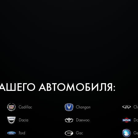
ВАШЕГО АВТОМОБИЛЯ:
Cadillac
Changan
Ch
Dacia
Daewoo
Da
Ford
Gac
Ge