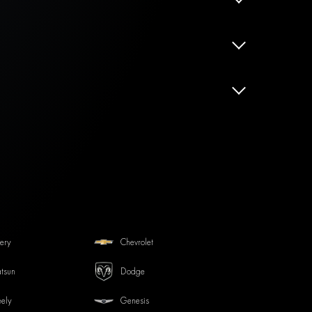
ery
Chevrolet
tsun
Dodge
ely
Genesis