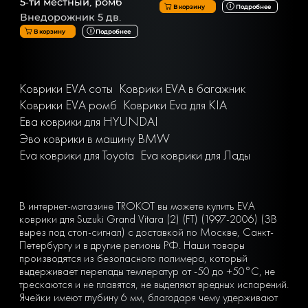
5-ти местный, ромб
В корзину
Подробнее
Внедорожник 5 дв.
В корзину
Подробнее
Коврики EVA соты
Коврики EVA в багажник
Коврики EVA ромб
Коврики Eva для KIA
Ева коврики для HYUNDAI
Эво коврики в машину BMW
Eva коврики для Toyota
Eva коврики для Лады
В интернет-магазине TROKOT вы можете купить EVA
коврики для Suzuki Grand Vitara (2) (FT) (1997-2006) (ЗВ
вырез под стоп-сигнал) с доставкой по Москве, Санкт-
Петербургу и в другие регионы РФ. Наши товары
производятся из безопасного полимера, который
выдерживает перепады температур от -50 до +50°С, не
трескаются и не плавятся, не выделяют вредных испарений.
Ячейки имеют глубину 6 мм, благодаря чему удерживают