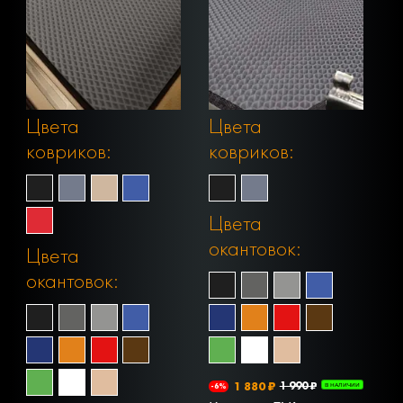
Цвета
Цвета
ковриков:
ковриков:
Цвета
окантовок:
Цвета
окантовок:
1 880 ₽
1 990 ₽
-6%
В НАЛИЧИИ