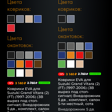
Цвета
Цвета
ковриков:
ковриков:
Цвета
окантовок:
Цвета
окантовок:
3 140 ₽
3 760 ₽
-16%
В НАЛИЧИИ
Коврики EVA для
3 140 ₽
3 760 ₽
Suzuki Grand Vitara (2)
-16%
В НАЛИЧИИ
(FT) (1997-2006) (ЗВ
Коврики EVA для
вырез под стоп-
Suzuki Grand Vitara (2)
сигнал) Внедорожник
(FT) (1997-2006) (ЗВ
5 дв., комплект, салон
вырез под стоп-
5-ти местный, сота
сигнал) Внедорожник
5 дв., комплект, салон
Внедорожник 5 дв.